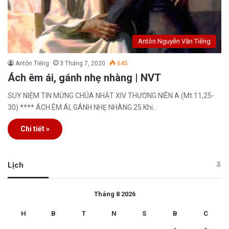
Antôn Nguyễn Văn Tiếng
Antôn Tiếng
3 Tháng 7, 2020
645
Ách êm ái, gánh nhẹ nhàng | NVT
SUY NIỆM TIN MỪNG CHÚA NHẬT XIV THƯỜNG NIÊN A (Mt.11,25-
30) **** ÁCH ÊM ÁI, GÁNH NHẸ NHÀNG 25 Khi…
Chi tiết »
Lịch
Tháng 8 2026
H
B
T
N
S
B
C