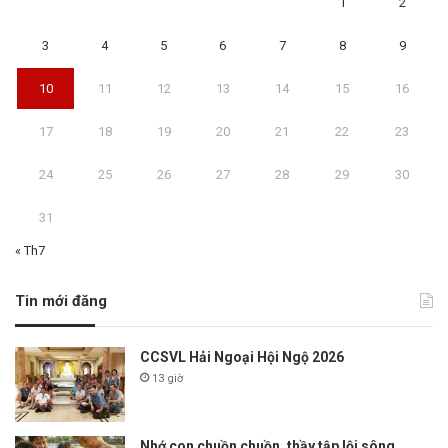
1
2
3
4
5
6
7
8
9
10
11
12
13
14
15
16
17
18
19
20
21
22
23
24
25
26
27
28
29
30
31
« Th7
Tin mới đăng
CCSVL Hải Ngoại Hội Ngộ 2026
13 giờ
Nhớ con chuồn chuồn, thầy tập lội sông