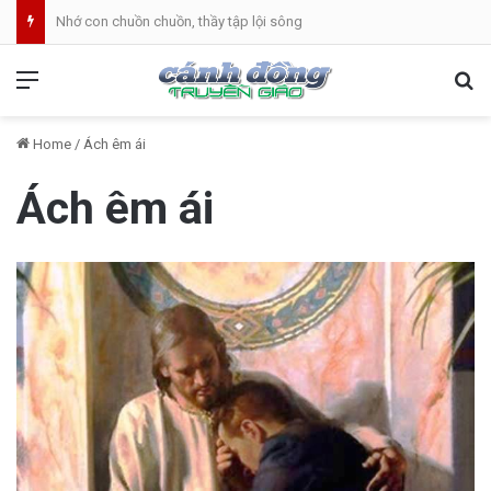
Nhớ con chuồn chuồn, thầy tập lội sông
Menu
Se
Home
/
Ách êm ái
Ách êm ái