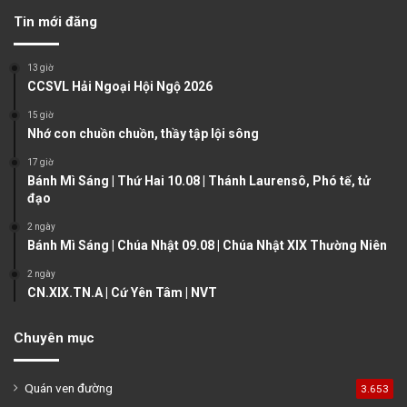
v
t
Tin mới đăng
i
p
o
a
13 giờ
u
g
CCSVL Hải Ngoại Hội Ngộ 2026
s
e
15 giờ
Nhớ con chuồn chuồn, thầy tập lội sông
p
a
17 giờ
Bánh Mì Sáng | Thứ Hai 10.08 | Thánh Laurensô, Phó tế, tử
g
đạo
e
2 ngày
Bánh Mì Sáng | Chúa Nhật 09.08 | Chúa Nhật XIX Thường Niên
2 ngày
CN.XIX.TN.A | Cứ Yên Tâm | NVT
Chuyên mục
Quán ven đường
3.653