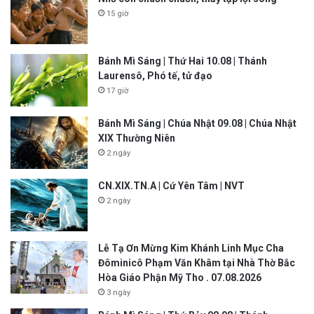
15 giờ
Bánh Mì Sáng | Thứ Hai 10.08 | Thánh
Laurensô, Phó tế, tử đạo
17 giờ
Bánh Mì Sáng | Chúa Nhật 09.08 | Chúa Nhật
XIX Thường Niên
2 ngày
CN.XIX.TN.A | Cứ Yên Tâm | NVT
2 ngày
Lễ Tạ Ơn Mừng Kim Khánh Linh Mục Cha
Đôminicô Phạm Văn Khâm tại Nhà Thờ Bắc
Hòa Giáo Phận Mỹ Tho . 07.08.2026
3 ngày