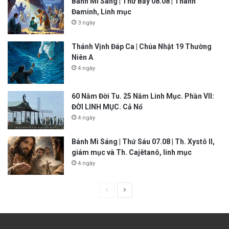
Bánh Mì Sáng | Thứ Bảy 08.08 | Thánh
Đaminh, Linh mục
3 ngày
Thánh Vịnh Đáp Ca | Chúa Nhật 19 Thường
Niên A
4 ngày
60 Năm Đời Tu. 25 Năm Linh Mục. Phần VII:
ĐỜI LINH MỤC. Cả Nổ
4 ngày
Bánh Mì Sáng | Thứ Sáu 07.08 | Th. Xystô II,
giám mục và Th. Cajêtanô, linh mục
4 ngày
P
N
r
e
e
x