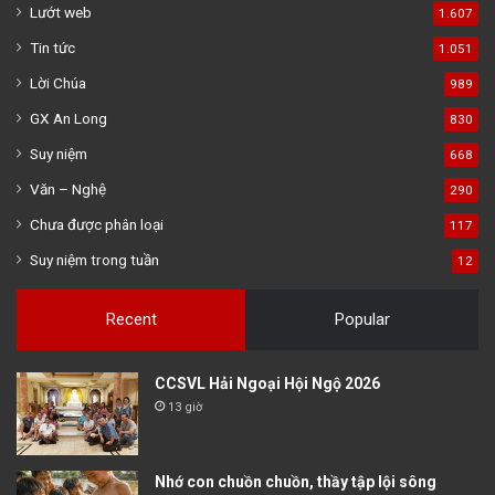
Lướt web
1.607
Tin tức
1.051
Lời Chúa
989
GX An Long
830
Suy niệm
668
Văn – Nghệ
290
Chưa được phân loại
117
Suy niệm trong tuần
12
Recent
Popular
CCSVL Hải Ngoại Hội Ngộ 2026
13 giờ
Nhớ con chuồn chuồn, thầy tập lội sông