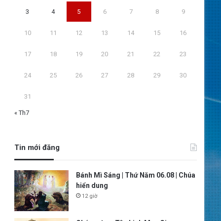
3
4
5
6
7
8
9
10
11
12
13
14
15
16
17
18
19
20
21
22
23
24
25
26
27
28
29
30
31
« Th7
Tin mới đăng
Bánh Mì Sáng | Thứ Năm 06.08 | Chúa
hiển dung
12 giờ