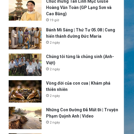
Chúc mừng Tân Linh Mục Giuse
Hoàng Văn Toàn (GP Lạng Sơn và
Cao Bằng)
19 giờ
Bánh Mì Sáng | Thứ Tư 05.08 | Cung
hiến thánh đường Đức Maria
2 ngày
Chúng tôi từng là chủng sinh (Anh-
Việt)
2 ngày
Vòng đời của con cua | Khám phá
thiên nhiên
2 ngày
Những Con Đường Đã Mất Đi | Truyện
Phạm Quỳnh Anh | Video
2 ngày