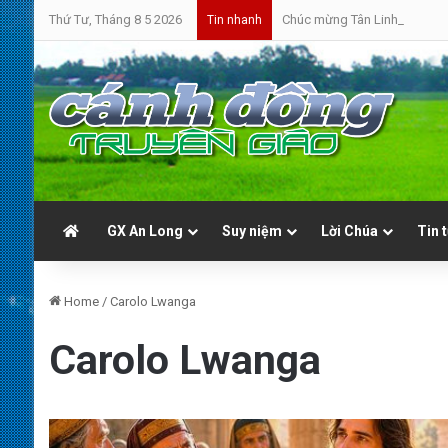
Thứ Tư, Tháng 8 5 2026
Chúc mừng Tân Linh Mục Giu
Tin nhanh
GX An Long
Suy niệm
Lời Chúa
Tin 
Home
/
Carolo Lwanga
Carolo Lwanga