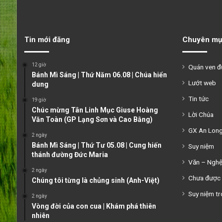
Tin mới đăng
Chuyên mụ
12 giờ
Quán ven 
Bánh Mì Sáng | Thứ Năm 06.08 | Chúa hiển
Lướt web
dung
Tin tức
19 giờ
Chúc mừng Tân Linh Mục Giuse Hoàng
Lời Chúa
Văn Toàn (GP Lạng Sơn và Cao Bằng)
GX An Lon
2 ngày
Bánh Mì Sáng | Thứ Tư 05.08 | Cung hiến
Suy niệm
thánh đường Đức Maria
Văn – Ngh
2 ngày
Chưa được 
Chúng tôi từng là chủng sinh (Anh-Việt)
Suy niệm tr
2 ngày
Vòng đời của con cua | Khám phá thiên
nhiên