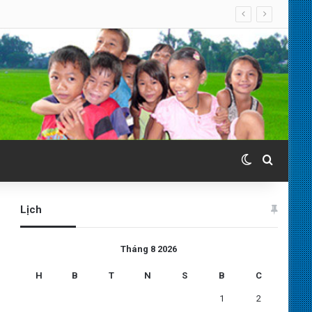
Switch skin
Search 
Lịch
Tháng 8 2026
H
B
T
N
S
B
C
1
2