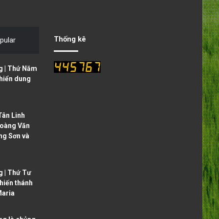
v
t
i
p
o
a
Thống kê
pular
u
g
s
e
g | Thứ Năm
p
 hiển dung
a
g
ân Linh
e
oàng Văn
ng Sơn và
g | Thứ Tư
 hiến thánh
aria