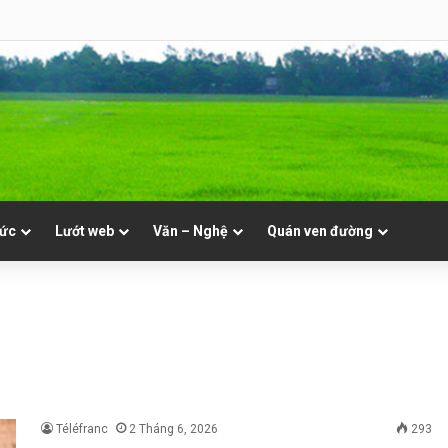
se Hoàng Văn Toàn (GP Lạng Sơn và Cao Bằng)
tức
Lướt web
Văn – Nghệ
Quán ven đường
Téléfranc
2 Tháng 6, 2026
293