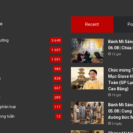
c
Recent
Po
đường
3.649
Bánh Mì Sán
06.08 | Chúa
1.607
12 giờ
1.051
989
Chúc mừng T
Mục Giuse H
g
828
Toàn (GP Lạ
667
Cao Bằng)
19 giờ
ệ
289
Bánh Mì Sán
phân loại
117
05.08 | Cung
ong tuần
12
đường Đức M
2 ngày