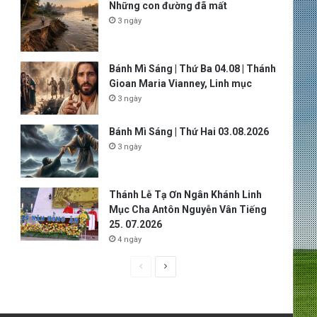
Những con đường đã mất
3 ngày
Bánh Mì Sáng | Thứ Ba 04.08 | Thánh
Gioan Maria Vianney, Linh mục
3 ngày
Bánh Mì Sáng | Thứ Hai 03.08.2026
3 ngày
Thánh Lễ Tạ Ơn Ngân Khánh Linh
Mục Cha Antôn Nguyễn Vân Tiếng
25. 07.2026
4 ngày
P
N
r
e
e
x