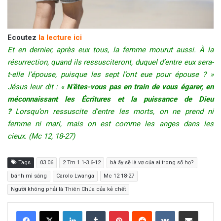
Ecoutez
la lecture ici
Et en dernier, après eux tous, la femme mourut aussi. À la
résurrection, quand ils ressusciteront, duquel d’entre eux sera-
t-elle l’épouse, puisque les sept l’ont eue pour épouse ? »
Jésus leur dit : «
N’êtes-vous pas en train de vous égarer, en
méconnaissant les Écritures et la puissance de Dieu
?
Lorsqu’on ressuscite d’entre les morts, on ne prend ni
femme ni mari, mais on est comme les anges dans les
cieux. (Mc 12, 18-27)
Tags
03.06
2 Tm 1 1-3.6-12
bà ấy sẽ là vợ của ai trong số họ?
bánh mì sáng
Carolo Lwanga
Mc 12 18-27
Người không phải là Thiên Chúa của kẻ chết
LinkedIn
Tumblr
Pinterest
Reddit
VKontakte
Share via Email