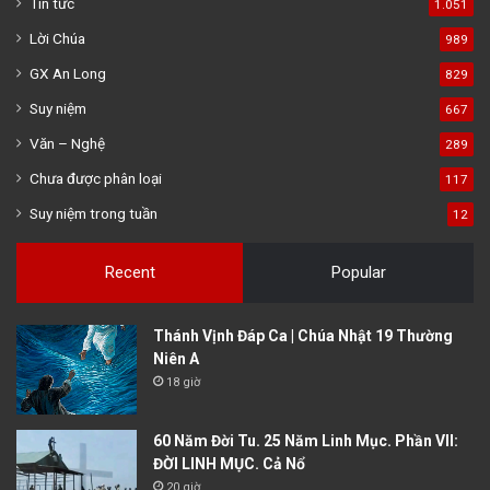
Tin tức
1.051
Lời Chúa
989
GX An Long
829
Suy niệm
667
Văn – Nghệ
289
Chưa được phân loại
117
Suy niệm trong tuần
12
Recent
Popular
Thánh Vịnh Đáp Ca | Chúa Nhật 19 Thường
Niên A
18 giờ
60 Năm Đời Tu. 25 Năm Linh Mục. Phần VII:
ĐỜI LINH MỤC. Cả Nổ
20 giờ