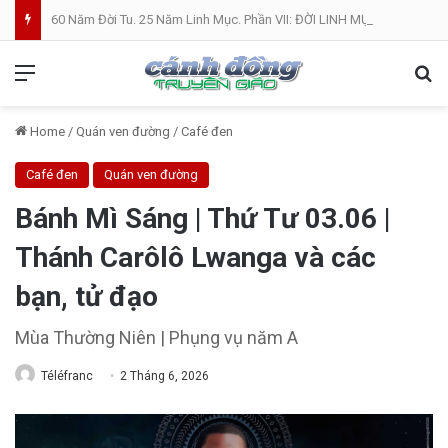
60 Năm Đời Tu. 25 Năm Linh Mục. Phần VII: ĐỜI LINH MỤC. Cả Nổ
Menu
Se
Home
/
Quán ven đường
/
Café đen
Café đen
Quán ven đường
Bánh Mì Sáng | Thứ Tư 03.06 |
Thánh Carôlô Lwanga và các
bạn, tử đạo
Mùa Thường Niên | Phụng vụ năm A
Téléfranc
2 Tháng 6, 2026