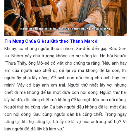
Tin Mừng Chúa Giêsu Kitô theo Thánh Marcô.
Khi ấy, có những người thuộc nhóm Xa-đốc đến gặp Đức Giê-
su. Nhóm này chủ trương không có sự sống lại. Họ hỏi Người:
“Thưa Thầy, ông Mô-sê có viết cho chúng ta rằng: ‘Nếu anh hay
em của người nào chết đi, để lại vợ mà không để lại con, thì
người ấy phải lấy nàng, để sinh con nối dòng cho anh hay em
mình.’ Vậy có bảy anh em trai. Người thứ nhất lấy vợ, nhưng
chết đi mà không để lại một đứa con nối dòng. Người thứ hai
lấy bà đó, rồi cũng chết mà không để lại một đứa con nối dòng.
Người thứ ba cũng vậy. Cả bảy người đều không để lại một đứa
con nối dòng. Sau cùng, người đàn bà cũng chết. Trong ngày
sống lại, khi họ sống lại, bà ấy sẽ là vợ của ai trong số họ? Vì
bảy người đó đã lấy bà làm vợ.”