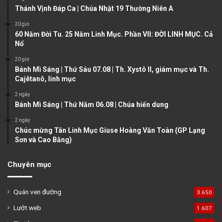
u
g
Thánh Vịnh Đáp Ca | Chúa Nhật 19 Thường Niên A
s
e
20 giờ
60 Năm Đời Tu. 25 Năm Linh Mục. Phần VII: ĐỜI LINH MỤC. Cả
p
Nổ
a
20 giờ
g
Bánh Mì Sáng | Thứ Sáu 07.08 | Th. Xystô II, giám mục và Th.
e
Cajêtanô, linh mục
2 ngày
Bánh Mì Sáng | Thứ Năm 06.08 | Chúa hiển dung
2 ngày
Chúc mừng Tân Linh Mục Giuse Hoàng Văn Toàn (GP Lạng
Sơn và Cao Bằng)
Chuyên mục
Quán ven đường
3.650
Lướt web
1.607