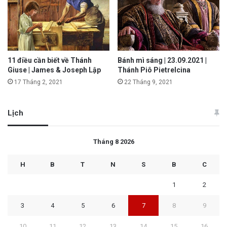
11 điều cần biết về Thánh
Bánh mì sáng | 23.09.2021 |
Giuse | James & Joseph Lập
Thánh Piô Pietrelcina
17 Tháng 2, 2021
22 Tháng 9, 2021
Lịch
Tháng 8 2026
H
B
T
N
S
B
C
1
2
3
4
5
6
7
8
9
10
11
12
13
14
15
16