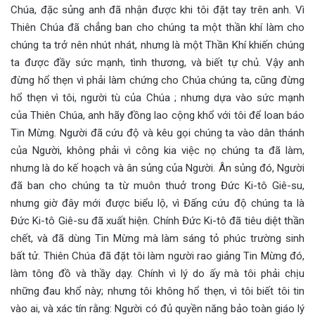
Chúa, đặc sủng anh đã nhận được khi tôi đặt tay trên anh. Vì
Thiên Chúa đã chẳng ban cho chúng ta một thần khí làm cho
chúng ta trở nên nhút nhát, nhưng là một Thần Khí khiến chúng
ta được đầy sức mạnh, tình thương, và biết tự chủ. Vậy anh
đừng hổ thẹn vì phải làm chứng cho Chúa chúng ta, cũng đừng
hổ thẹn vì tôi, người tù của Chúa ; nhưng dựa vào sức mạnh
của Thiên Chúa, anh hãy đồng lao cộng khổ với tôi để loan báo
Tin Mừng. Người đã cứu độ và kêu gọi chúng ta vào dân thánh
của Người, không phải vì công kia việc nọ chúng ta đã làm,
nhưng là do kế hoạch và ân sủng của Người. Ân sủng đó, Người
đã ban cho chúng ta từ muôn thuở trong Đức Ki-tô Giê-su,
nhưng giờ đây mới được biểu lộ, vì Đấng cứu độ chúng ta là
Đức Ki-tô Giê-su đã xuất hiện. Chính Đức Ki-tô đã tiêu diệt thần
chết, và đã dùng Tin Mừng mà làm sáng tỏ phúc trường sinh
bất tử. Thiên Chúa đã đặt tôi làm người rao giảng Tin Mừng đó,
làm tông đồ và thầy dạy. Chính vì lý do ấy mà tôi phải chịu
những đau khổ này; nhưng tôi không hổ thẹn, vì tôi biết tôi tin
vào ai, và xác tín rằng: Người có đủ quyền năng bảo toàn giáo lý