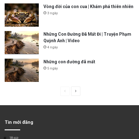
Vòng đời của con cua | Khám phá thiên nhiên
3 ngày
Những Con Đường Đã Mất Đi | Truyện Phạm
Quỳnh Anh | Video
4 ngày
Những con đường đã mất
5 ngày
P
N
r
e
e
x
v
t
Tin mới đăng
i
p
o
a
18 giờ