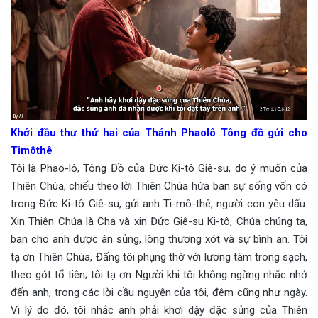
Khởi đầu thư thứ hai của Thánh Phaolô Tông đồ gửi cho
Timôthê
Tôi là Phao-lô, Tông Đồ của Đức Ki-tô Giê-su, do ý muốn của
Thiên Chúa, chiếu theo lời Thiên Chúa hứa ban sự sống vốn có
trong Đức Ki-tô Giê-su, gửi anh Ti-mô-thê, người con yêu dấu.
Xin Thiên Chúa là Cha và xin Đức Giê-su Ki-tô, Chúa chúng ta,
ban cho anh được ân sủng, lòng thương xót và sự bình an. Tôi
tạ ơn Thiên Chúa, Đấng tôi phụng thờ với lương tâm trong sạch,
theo gót tổ tiên; tôi tạ ơn Người khi tôi không ngừng nhắc nhớ
đến anh, trong các lời cầu nguyện của tôi, đêm cũng như ngày.
Vì lý do đó, tôi nhắc anh phải khơi dậy đặc sủng của Thiên