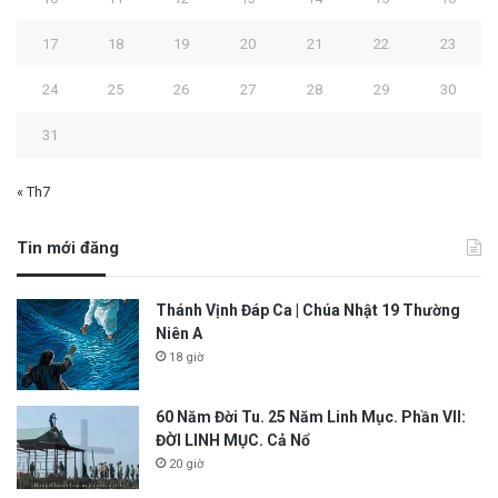
17
18
19
20
21
22
23
24
25
26
27
28
29
30
31
« Th7
Tin mới đăng
Thánh Vịnh Đáp Ca | Chúa Nhật 19 Thường
Niên A
18 giờ
60 Năm Đời Tu. 25 Năm Linh Mục. Phần VII:
ĐỜI LINH MỤC. Cả Nổ
20 giờ