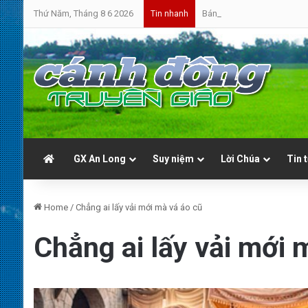
Thứ Năm, Tháng 8 6 2026
Bánh Mì Sáng | Thứ Sáu 07.0
Tin nhanh
GX An Long
Suy niệm
Lời Chúa
Tin 
Home
/
Chẳng ai lấy vải mới mà vá áo cũ
Chẳng ai lấy vải mới 