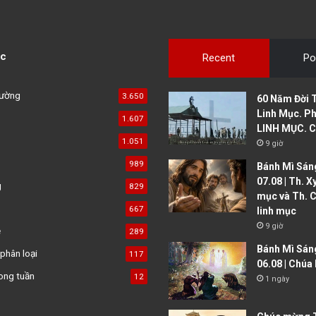
c
Recent
Po
đường
3.650
60 Năm Đời 
Linh Mục. Ph
1.607
LINH MỤC. C
1.051
9 giờ
989
Bánh Mì Sáng
07.08 | Th. X
g
829
mục và Th. C
667
linh mục
9 giờ
ệ
289
Bánh Mì Sán
phân loại
117
06.08 | Chúa
ong tuần
12
1 ngày