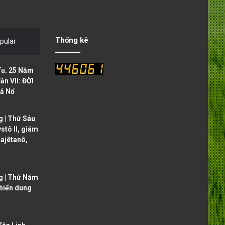
v
t
i
p
o
a
Thống kê
pular
u
g
s
e
Tu. 25 Năm
p
ần VII: ĐỜI
ả Nổ
a
g
 | Thứ Sáu
e
ystô II, giám
ajêtanô,
g | Thứ Năm
 hiển dung