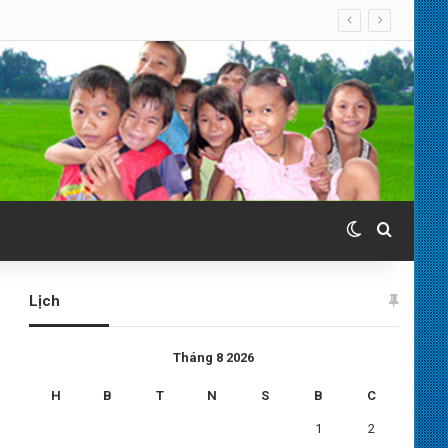
Switch skin
Search 
Lịch
Tháng 8 2026
H
B
T
N
S
B
C
1
2