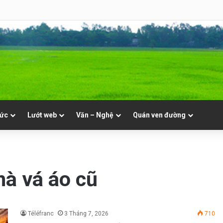
8 | Th. Xystô II, giám mục và Th. Cajêtanô, linh mục
tức
Lướt web
Văn – Nghệ
Quán ven đường
mà vá áo cũ
Téléfranc
3 Tháng 7, 2026
710