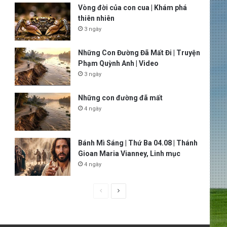
Vòng đời của con cua | Khám phá
thiên nhiên
3 ngày
Những Con Đường Đã Mất Đi | Truyện
Phạm Quỳnh Anh | Video
3 ngày
Những con đường đã mất
4 ngày
Bánh Mì Sáng | Thứ Ba 04.08 | Thánh
Gioan Maria Vianney, Linh mục
4 ngày
P
N
r
e
e
x