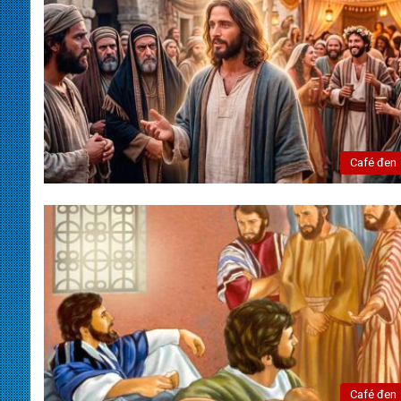
Café đen
Café đen