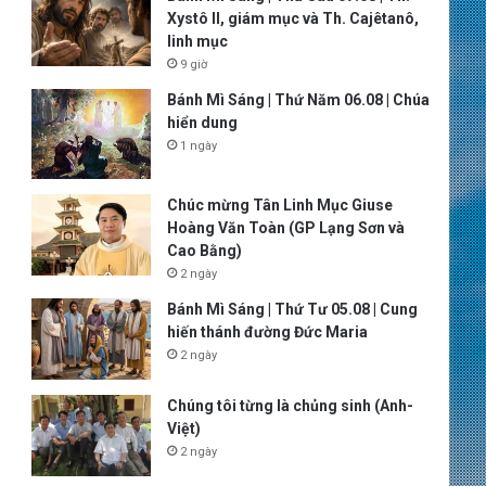
Xystô II, giám mục và Th. Cajêtanô,
linh mục
9 giờ
Bánh Mì Sáng | Thứ Năm 06.08 | Chúa
hiển dung
1 ngày
Chúc mừng Tân Linh Mục Giuse
Hoàng Văn Toàn (GP Lạng Sơn và
Cao Bằng)
2 ngày
Bánh Mì Sáng | Thứ Tư 05.08 | Cung
hiến thánh đường Đức Maria
2 ngày
Chúng tôi từng là chủng sinh (Anh-
Việt)
2 ngày