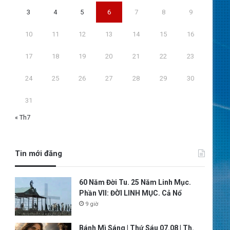
3
4
5
6
7
8
9
10
11
12
13
14
15
16
17
18
19
20
21
22
23
24
25
26
27
28
29
30
31
« Th7
Tin mới đăng
60 Năm Đời Tu. 25 Năm Linh Mục.
Phần VII: ĐỜI LINH MỤC. Cả Nổ
9 giờ
Bánh Mì Sáng | Thứ Sáu 07.08 | Th.