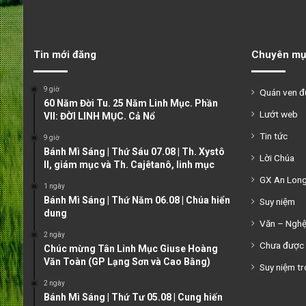
Tin mới đăng
Chuyên mụ
9 giờ
Quán ven 
60 Năm Đời Tu. 25 Năm Linh Mục. Phần
Lướt web
VII: ĐỜI LINH MỤC. Cả Nổ
Tin tức
9 giờ
Bánh Mì Sáng | Thứ Sáu 07.08 | Th. Xystô
Lời Chúa
II, giám mục và Th. Cajêtanô, linh mục
GX An Lon
1 ngày
Bánh Mì Sáng | Thứ Năm 06.08 | Chúa hiển
Suy niệm
dung
Văn – Ngh
2 ngày
Chưa được 
Chúc mừng Tân Linh Mục Giuse Hoàng
Văn Toàn (GP Lạng Sơn và Cao Bằng)
Suy niệm tr
2 ngày
Bánh Mì Sáng | Thứ Tư 05.08 | Cung hiến