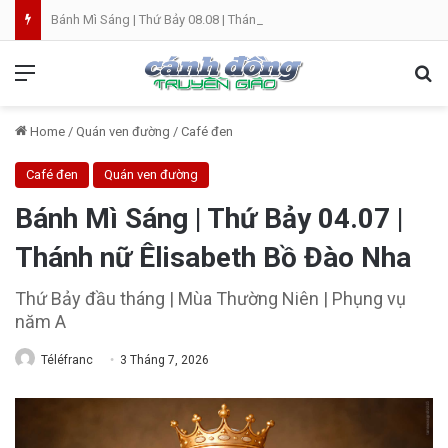
Bánh Mì Sáng | Thứ Bảy 08.08 | Thánh Đaminh, Linh mục
Menu
Se
Home
/
Quán ven đường
/
Café đen
Café đen
Quán ven đường
Bánh Mì Sáng | Thứ Bảy 04.07 |
Thánh nữ Êlisabeth Bồ Đào Nha
Thứ Bảy đầu tháng | Mùa Thường Niên | Phụng vụ
năm A
Téléfranc
3 Tháng 7, 2026