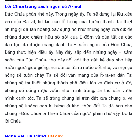
Lời Chúa trong sách ngôn sứ A-mốt.
Đức Chúa phán thế này: Trong ngày ấy, Ta sẽ dựng lại lều xiêu
vẹo của Đa-vít, bít kín các lỗ hổng của tường thành, tái thiết
những gì đã tan hoang, xây dựng nó như những ngày xưa cũ; để
chúng được chiếm hữu số sót của Ê-đôm và của tất cả các
dân tộc đã được mang danh Ta – sấm ngôn của Đức Chúa,
Đấng thực hiện điều ấy. Này đây sắp đến những ngày – sấm
ngôn của Đức Chúa- thợ cày nối gót thợ gặt, kẻ đạp nho tiếp
rước người gieo giống; núi đồi sẽ ứa ra nước cốt nho, và mọi gò
nổng sẽ tuôn chảy. Ta sẽ đổi vận mạng của Ít-ra-en dân Ta:
chúng sẽ tái thiết những thành phố điêu tàn và định cư ở đó;
chúng sẽ uống rượu vườn nho mình trồng, ăn thổ sản vườn
mình canh tác. Ta sẽ trồng chúng lại trên đất xưa chúng ở, và
chúng sẽ không còn bị bứng đi khỏi thửa đất Ta đã ban cho
chúng –Đức Chúa là Thiên Chúa của ngươi phán như vậy. Đó là
lời Chúa.
Nghe Bài Tin Mừng
Tại đây