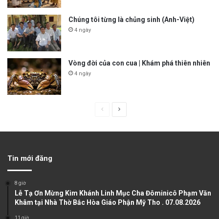
Chúng tôi từng là chủng sinh (Anh-Việt)
4 ngày
Vòng đời của con cua | Khám phá thiên nhiên
4 ngày
P
N
r
e
e
x
v
t
Tin mới đăng
i
p
o
a
8 giờ
u
g
Lễ Tạ Ơn Mừng Kim Khánh Linh Mục Cha Đôminicô Phạm Văn
Khâm tại Nhà Thờ Bắc Hòa Giáo Phận Mỹ Tho . 07.08.2026
s
e
11 giờ