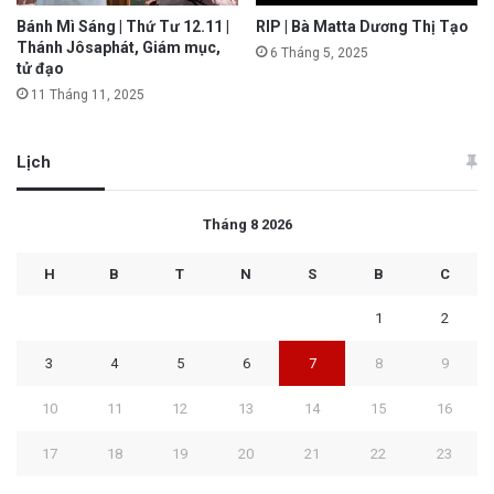
Bánh Mì Sáng | Thứ Tư 12.11 |
RIP | Bà Matta Dương Thị Tạo
Thánh Jôsaphát, Giám mục,
6 Tháng 5, 2025
tử đạo
11 Tháng 11, 2025
Lịch
Tháng 8 2026
H
B
T
N
S
B
C
1
2
3
4
5
6
7
8
9
10
11
12
13
14
15
16
17
18
19
20
21
22
23