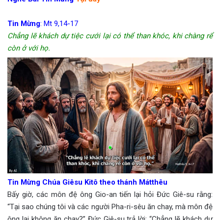
Tin Mừng
: Mt 9,14-17
Chẳng lẽ khách dự tiệc cưới lại có thể than khóc, khi chàng rể
còn ở với họ.
Tin Mừng Chúa Giêsu Kitô theo thánh Mátthêu
Bấy giờ, các môn đệ ông Gio-an tiến lại hỏi Đức Giê-su rằng:
“Tại sao chúng tôi và các người Pha-ri-sêu ăn chay, mà môn đệ
ông lại không ăn chay?” Đức Giê-su trả lời: “Chẳng lẽ khách dự