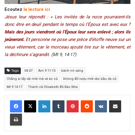
Ecoutez
la lecture ici
Jésus leur répondit : « Les invités de la noce pourraient-ils
donc être en deuil pendant le temps où l’Époux est avec eux ?
Mais des jours viendront où l’Époux leur sera enlevé ; alors ils
jeûneront.
Et personne ne pose une pièce d’étoffe neuve sur un
vieux vêtement, car le morceau ajouté tire sur le vêtement, et
la déchirure s’agrandit.
(Mt 9, 14-17)
Tags
04.07
Am 9 11-15
bánh mì sáng
Chẳng ai lấy vải mới mà vá áo cũ
không đổ rượu mới vào bầu da cũ
Mt 9 14-17
Thánh nữ Elisabeth Bồ Đào Nha
LinkedIn
Tumblr
Pinterest
Reddit
VKontakte
Share via Email
Print