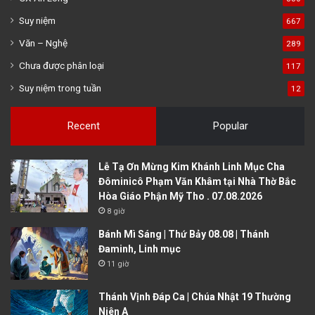
Suy niệm
667
Văn – Nghệ
289
Chưa được phân loại
117
Suy niệm trong tuần
12
Recent
Popular
Lễ Tạ Ơn Mừng Kim Khánh Linh Mục Cha
Đôminicô Phạm Văn Khâm tại Nhà Thờ Bắc
Hòa Giáo Phận Mỹ Tho . 07.08.2026
8 giờ
Bánh Mì Sáng | Thứ Bảy 08.08 | Thánh
Đaminh, Linh mục
11 giờ
Thánh Vịnh Đáp Ca | Chúa Nhật 19 Thường
Niên A