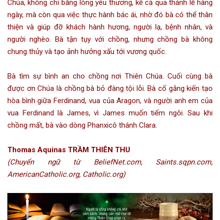
Chúa, không chỉ bằng lòng yêu thương, kể cả qua thánh lễ hàng
ngày, mà còn qua việc thực hành bác ái, nhờ đó bà có thể thân
thiện và giúp đỡ khách hành hương, người lạ, bệnh nhân, và
người nghèo. Bà tận tụy với chồng, nhưng chồng bà không
chung thủy và tạo ảnh hưởng xấu tới vương quốc.
Bà tìm sự bình an cho chồng nơi Thiên Chúa. Cuối cùng bà
được ơn Chúa là chồng bà bỏ đàng tội lỗi. Bà cố gắng kiến tạo
hòa bình giữa Ferdinand, vua của Aragon, và người anh em của
vua Ferdinand là James, vì James muốn tiếm ngôi. Sau khi
chồng mất, bà vào dòng Phanxicô thánh Clara.
Thomas Aquinas TRẦM THIÊN THU
(Chuyển ngữ từ BeliefNet.com, Saints.sqpn.com,
AmericanCatholic.org, Catholic.org)