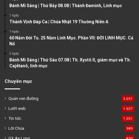
p
Bánh Mì Sáng | Thứ Bảy 08.08 | Thánh Đaminh, Linh mục
a
1 ngày
g
Thánh Vịnh Đáp Ca | Chúa Nhật 19 Thường Niên A
e
1 ngày
60 Năm Đời Tu. 25 Năm Linh Mục. Phần VII: ĐỜI LINH MỤC. Cả
Nổ
2 ngày
Bánh Mì Sáng | Thứ Sáu 07.08 | Th. Xystô II, giám mục và Th.
Cajêtanô, linh mục
Chuyên mục
Quán ven đường
3.651
Lướt web
1.607
Tin tức
1.051
Lời Chúa
989
GX An Long
830