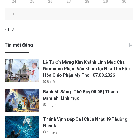
24
25
26
27
28
29
30
31
« Th7
Tin mới đăng
Lễ Tạ Ơn Mừng Kim Khánh Linh Mục Cha
Đôminicô Phạm Văn Khâm tại Nhà Thờ Bắc
Hòa Giáo Phận Mỹ Tho . 07.08.2026
8 giờ
Bánh Mì Sáng | Thứ Bảy 08.08 | Thánh
Đaminh, Linh mục
11 giờ
Thánh Vịnh Đáp Ca | Chúa Nhật 19 Thường
Niên A
1 ngày