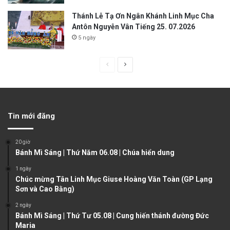
Thánh Lễ Tạ Ơn Ngân Khánh Linh Mục Cha
Antôn Nguyễn Vân Tiếng 25. 07.2026
5 ngày
P
N
r
e
e
x
v
t
Tin mới đăng
i
p
o
a
20 giờ
u
g
Bánh Mì Sáng | Thứ Năm 06.08 | Chúa hiển dung
s
e
1 ngày
Chúc mừng Tân Linh Mục Giuse Hoàng Văn Toàn (GP Lạng
p
Sơn và Cao Bằng)
a
2 ngày
g
Bánh Mì Sáng | Thứ Tư 05.08 | Cung hiến thánh đường Đức
e
Maria