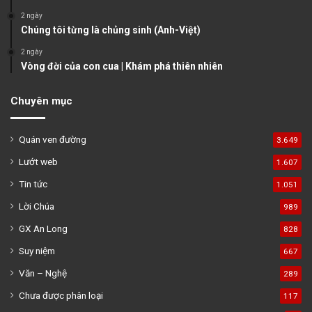
2 ngày
Chúng tôi từng là chủng sinh (Anh-Việt)
2 ngày
Vòng đời của con cua | Khám phá thiên nhiên
Chuyên mục
Quán ven đường
3.649
Lướt web
1.607
Tin tức
1.051
Lời Chúa
989
GX An Long
828
Suy niệm
667
Văn – Nghệ
289
Chưa được phân loại
117