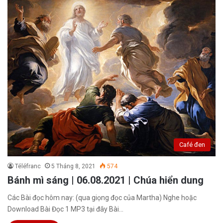
Café đen
Téléfranc
5 Tháng 8, 2021
574
Bánh mì sáng | 06.08.2021 | Chúa hiển dung
Các Bài đọc hôm nay: (qua giọng đọc của Martha) Nghe hoặc
Download Bài Đọc 1 MP3 tại đây Bài…