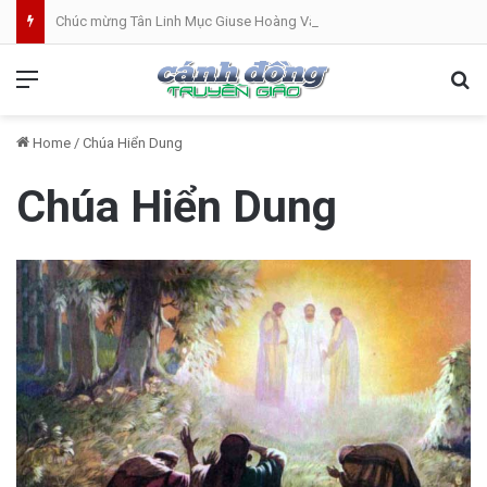
Chúc mừng Tân Linh Mục Giuse Hoàng Văn Toàn (GP Lạng Sơn và Cao Bằng)
Menu
Se
Home
/
Chúa Hiển Dung
Chúa Hiển Dung