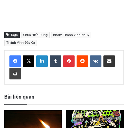
Tags
Chúa Hiển Dung
nhóm Thánh Vịnh NaUy
Thánh Vịnh Đáp Ca
LinkedIn
Tumblr
Pinterest
Reddit
VKontakte
Share via Email
Print
Bài liên quan