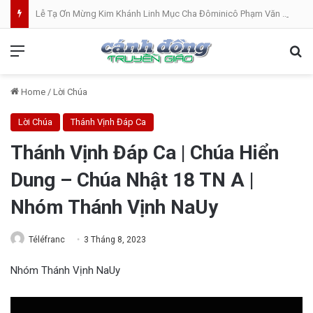
Lễ Tạ Ơn Mừng Kim Khánh Linh Mục Cha Đôminicô Phạm Văn Khâm tại Nhà Thờ Bắc Hòa Giáo Phận Mỹ Tho . 07.08.2026
Menu
Se
Home
/
Lời Chúa
Lời Chúa
Thánh Vịnh Đáp Ca
Thánh Vịnh Đáp Ca | Chúa Hiển
Dung – Chúa Nhật 18 TN A |
Nhóm Thánh Vịnh NaUy
Téléfranc
3 Tháng 8, 2023
Nhóm Thánh Vịnh NaUy