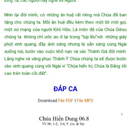
lòng Ta, các ngươi hãy nghe lời Người”.
Nhìn lại đời mình, có những ân huệ rất riêng mà Chúa đã ban
tặng cho chúng ta. Mỗi ân huệ đều kèm theo một lời mời gọi,
một sứ mạng của người Kitô Hữu. Là môn đệ của Chúa Giêsu
chúng ta không chỉ ước ao ở lại trong “túp lều”với những giây
phút vinh quang, đầy ánh sáng nhưng là sẵn sàng cùng Ngài
xuống núi, bước vào cuộc khổ nạn và vác Thánh Giá đời mình.
Lắng nghe và vâng phục Thánh Ý Chúa chúng ta sẽ được bước
vào vinh quang cùng với Ngài vì “Chúa hiển trị, Chúa là Đấng tối
cao trên toàn cõi đất”.
ĐÁP CA
Download
File PDF
|
File MP3