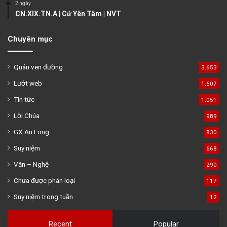
2 ngày
CN.XIX.TN.A | Cứ Yên Tâm | NVT
Chuyên mục
Quán ven đường
3.653
Lướt web
1.607
Tin tức
1.051
Lời Chúa
989
GX An Long
830
Suy niệm
668
Văn – Nghệ
290
Chưa được phân loại
117
Suy niệm trong tuần
12
Recent
Popular