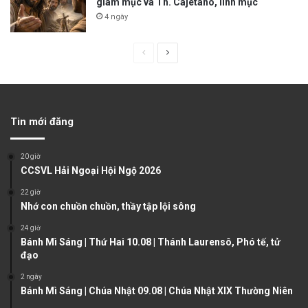
giám mục và Th. Cajêtanô, linh mục
4 ngày
P
N
r
e
e
x
v
t
Tin mới đăng
i
p
o
a
20 giờ
u
g
CCSVL Hải Ngoại Hội Ngộ 2026
s
e
22 giờ
Nhớ con chuồn chuồn, thầy tập lội sông
p
a
24 giờ
Bánh Mì Sáng | Thứ Hai 10.08 | Thánh Laurensô, Phó tế, tử
g
đạo
e
2 ngày
Bánh Mì Sáng | Chúa Nhật 09.08 | Chúa Nhật XIX Thường Niên