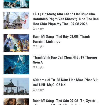
Lễ Tạ Ơn Mừng Kim Khánh Linh Mục Cha
Đôminicô Phạm Văn Khâm tại Nhà Thờ Bắc
Hòa Giáo Phận Mỹ Tho . 07.08.2026
3 ngày
Bánh Mì Sáng | Thứ Bảy 08.08 | Thánh
Đaminh, Linh mục
3 ngày
Thánh Vịnh Đáp Ca | Chúa Nhật 19 Thường
Niên A
4 ngày
60 Năm Đời Tu. 25 Năm Linh Mục. Phần VII:
ĐỜI LINH MỤC. Cả Nổ
4 ngày
Bánh Mì Sáng | Thứ Sáu 07.08 | Th. Xystô II,