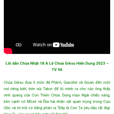
Lời dẫn Chúa Nhật 18
A
Lễ Chúa Giêsu Hiển Dung 2023
–
TV 96
Chúa Giêsu đưa 3 môn đệ Phêrô, Giacôbê và Gioan đến một
nơi riêng biệt, trên núi Tabor để tỏ mình ra cho các ông thấy
vinh quang của Con Thiên Chúa. Dung mạo Ngài chiếu sáng,
bên cạnh có Môsê và Êlia hai nhân vật quan trọng trong Cựu
Ước và từ trời có tiếng phán ra “Đây là Con Ta yêu dấu rất đẹp