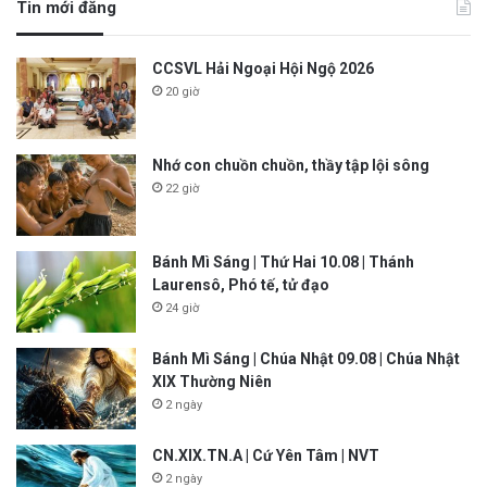
Tin mới đăng
CCSVL Hải Ngoại Hội Ngộ 2026
20 giờ
Nhớ con chuồn chuồn, thầy tập lội sông
22 giờ
Bánh Mì Sáng | Thứ Hai 10.08 | Thánh
Laurensô, Phó tế, tử đạo
24 giờ
Bánh Mì Sáng | Chúa Nhật 09.08 | Chúa Nhật
XIX Thường Niên
2 ngày
CN.XIX.TN.A | Cứ Yên Tâm | NVT
2 ngày