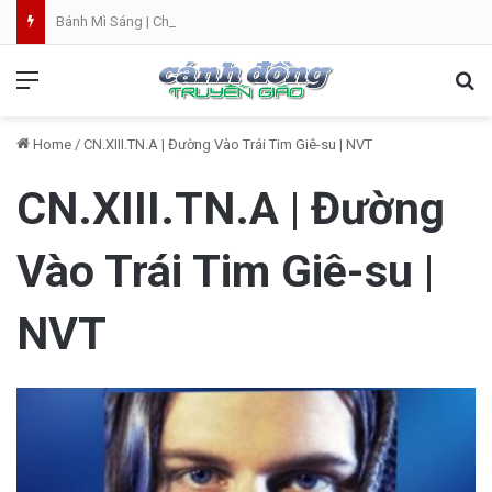
Bánh Mì Sáng | Chúa Nhật 09.08 | Chúa Nhật XIX Thường Niên
Menu
Se
Home
/
CN.XIII.TN.A | Đường Vào Trái Tim Giê-su | NVT
CN.XIII.TN.A | Đường
Vào Trái Tim Giê-su |
NVT