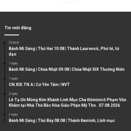
r
e
e
x
v
t
Tin mới đăng
i
p
o
a
20 phút
u
g
Bánh Mì Sáng | Thứ Hai 10.08 | Thánh Laurensô, Phó tế, tử
đạo
s
e
1 ngày
p
Bánh Mì Sáng | Chúa Nhật 09.08 | Chúa Nhật XIX Thường Niên
a
1 ngày
g
CN.XIX.TN.A | Cứ Yên Tâm | NVT
e
2 ngày
Lễ Tạ Ơn Mừng Kim Khánh Linh Mục Cha Đôminicô Phạm Văn
Khâm tại Nhà Thờ Bắc Hòa Giáo Phận Mỹ Tho . 07.08.2026
2 ngày
Bánh Mì Sáng | Thứ Bảy 08.08 | Thánh Đaminh, Linh mục