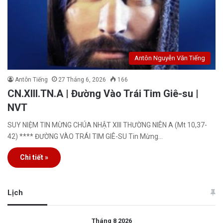
Antôn Nguyễn Văn Tiếng
Antôn Tiếng
27 Tháng 6, 2026
166
CN.XIII.TN.A | Đường Vào Trái Tim Giê-su |
NVT
SUY NIỆM TIN MỪNG CHÚA NHẬT XIII THƯỜNG NIÊN A (Mt 10,37-
42) **** ĐƯỜNG VÀO TRÁI TIM GIÊ-SU Tin Mừng…
Chi tiết »
Lịch
Tháng 8 2026