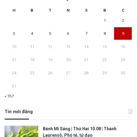
H
B
T
N
S
B
C
1
2
3
4
5
6
7
8
9
10
11
12
13
14
15
16
17
18
19
20
21
22
23
24
25
26
27
28
29
30
31
« Th7
Tin mới đăng
Bánh Mì Sáng | Thứ Hai 10.08 | Thánh
Laurensô, Phó tế, tử đạo