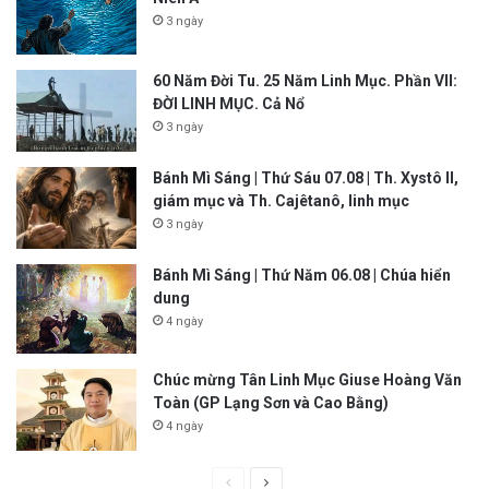
3 ngày
60 Năm Đời Tu. 25 Năm Linh Mục. Phần VII:
ĐỜI LINH MỤC. Cả Nổ
3 ngày
Bánh Mì Sáng | Thứ Sáu 07.08 | Th. Xystô II,
giám mục và Th. Cajêtanô, linh mục
3 ngày
Bánh Mì Sáng | Thứ Năm 06.08 | Chúa hiển
dung
4 ngày
Chúc mừng Tân Linh Mục Giuse Hoàng Văn
Toàn (GP Lạng Sơn và Cao Bằng)
4 ngày
P
N