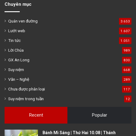
Chuyên mục
Quán ven đường
3.653
Lướt web
1.607
Tin tức
1.051
Lời Chúa
989
GX An Long
830
Suy niệm
668
Văn – Nghệ
289
Chưa được phân loại
117
Suy niệm trong tuần
12
Recent
Popular
Bánh Mì Sáng | Thứ Hai 10.08 | Thánh