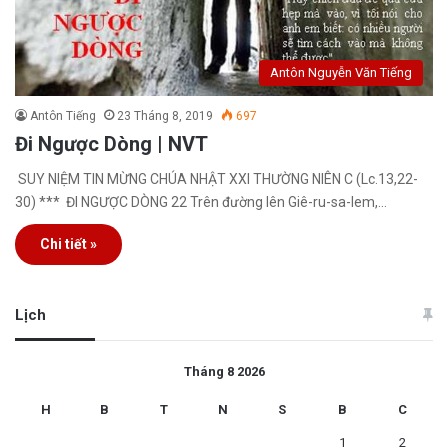
Antôn Nguyễn Văn Tiếng
Antôn Tiếng
23 Tháng 8, 2019
697
Đi Ngược Dòng | NVT
SUY NIỆM TIN MỪNG CHÚA NHẬT XXI THƯỜNG NIÊN C (Lc.13,22-
30) *** ĐI NGƯỢC DÒNG 22 Trên đường lên Giê-ru-sa-lem,…
Chi tiết »
Lịch
Tháng 8 2026
H
B
T
N
S
B
C
1
2