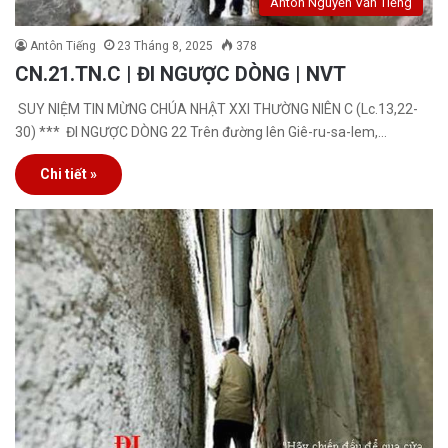
Antôn Nguyễn Văn Tiếng
Antôn Tiếng
23 Tháng 8, 2025
378
CN.21.TN.C | ĐI NGƯỢC DÒNG | NVT
SUY NIỆM TIN MỪNG CHÚA NHẬT XXI THƯỜNG NIÊN C (Lc.13,22-
30) *** ĐI NGƯỢC DÒNG 22 Trên đường lên Giê-ru-sa-lem,…
Chi tiết »