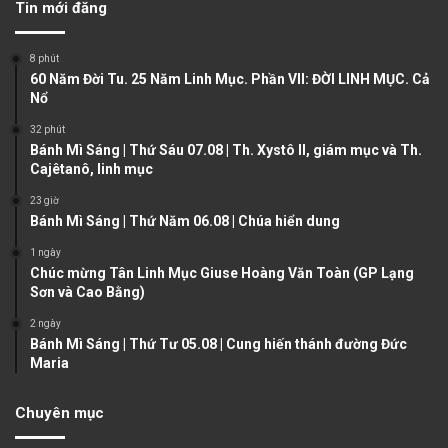
Tin mới đăng
i
p
o
a
8 phút
u
g
60 Năm Đời Tu. 25 Năm Linh Mục. Phần VII: ĐỜI LINH MỤC. Cả
Nổ
s
e
32 phút
p
Bánh Mì Sáng | Thứ Sáu 07.08 | Th. Xystô II, giám mục và Th.
a
Cajêtanô, linh mục
g
23 giờ
e
Bánh Mì Sáng | Thứ Năm 06.08 | Chúa hiển dung
1 ngày
Chúc mừng Tân Linh Mục Giuse Hoàng Văn Toàn (GP Lạng
Sơn và Cao Bằng)
2 ngày
Bánh Mì Sáng | Thứ Tư 05.08 | Cung hiến thánh đường Đức
Maria
Chuyên mục