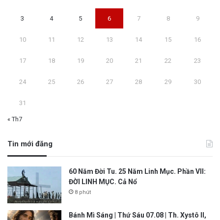
3
4
5
6
7
8
9
10
11
12
13
14
15
16
17
18
19
20
21
22
23
24
25
26
27
28
29
30
31
« Th7
Tin mới đăng
60 Năm Đời Tu. 25 Năm Linh Mục. Phần VII:
ĐỜI LINH MỤC. Cả Nổ
8 phút
Bánh Mì Sáng | Thứ Sáu 07.08 | Th. Xystô II,