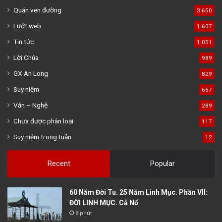
Quán ven đường
3.650
Lướt web
1.607
Tin tức
1.051
Lời Chúa
989
GX An Long
829
Suy niệm
667
Văn – Nghệ
289
Chưa được phân loại
117
Suy niệm trong tuần
12
Recent
Popular
60 Năm Đời Tu. 25 Năm Linh Mục. Phần VII:
ĐỜI LINH MỤC. Cả Nổ
8 phút