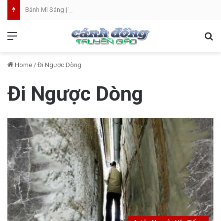
Bánh Mì Sáng | Thứ Sáu 07.08 | Th. Xystô II, giám mục và Th. Cajêtanô, linh mục
Menu
Se
Home
/
Đi Ngược Dòng
Đi Ngược Dòng