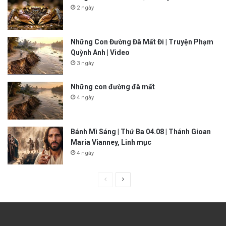
2 ngày
Những Con Đường Đã Mất Đi | Truyện Phạm
Quỳnh Anh | Video
3 ngày
Những con đường đã mất
4 ngày
Bánh Mì Sáng | Thứ Ba 04.08 | Thánh Gioan
Maria Vianney, Linh mục
4 ngày
P
N
r
e
e
x
v
t