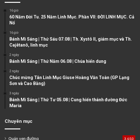
o
a
16 giờ
u
g
60 Năm Đời Tu. 25 Năm Linh Mục. Phần VII: ĐỜI LINH MỤC. Cả
Nổ
s
e
16 giờ
p
Bánh Mì Sáng | Thứ Sáu 07.08 | Th. Xystô II, giám mục và Th.
a
Cajêtanô, linh mục
g
2 ngày
e
Bánh Mì Sáng | Thứ Năm 06.08 | Chúa hiển dung
2 ngày
Chúc mừng Tân Linh Mục Giuse Hoàng Văn Toàn (GP Lạng
Sơn và Cao Bằng)
3 ngày
Bánh Mì Sáng | Thứ Tư 05.08 | Cung hiến thánh đường Đức
Maria
Chuyên mục
Quán ven đường
3.650