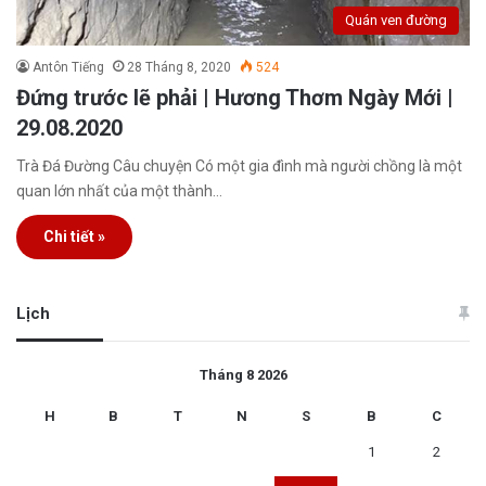
Quán ven đường
Antôn Tiếng
28 Tháng 8, 2020
524
Đứng trước lẽ phải | Hương Thơm Ngày Mới |
29.08.2020
Trà Đá Đường Câu chuyện Có một gia đình mà người chồng là một
quan lớn nhất của một thành…
Chi tiết »
Lịch
Tháng 8 2026
H
B
T
N
S
B
C
1
2