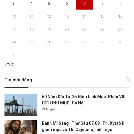
3
4
5
6
7
8
9
10
11
12
13
14
15
16
17
18
19
20
21
22
23
24
25
26
27
28
29
30
31
« Th7
Tin mới đăng
60 Năm Đời Tu. 25 Năm Linh Mục. Phần VII:
ĐỜI LINH MỤC. Cả Nổ
16 giờ
Bánh Mì Sáng | Thứ Sáu 07.08 | Th. Xystô II,
giám mục và Th. Cajêtanô, linh mục