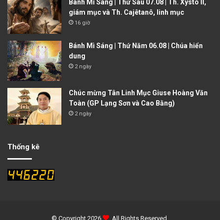
Bánh Mì Sáng | Thứ Sáu 07.08 | Th. Xystô II,
giám mục và Th. Cajêtanô, linh mục
16 giờ
Bánh Mì Sáng | Thứ Năm 06.08 | Chúa hiển
dung
2 ngày
Chúc mừng Tân Linh Mục Giuse Hoàng Văn
Toàn (GP Lạng Sơn và Cao Bằng)
2 ngày
Thống kê
© Copyright 2026
. All Rights Reserved.