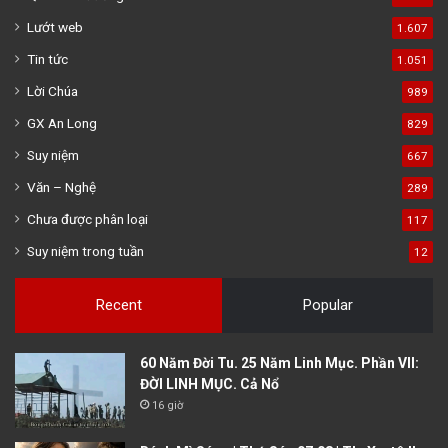
Lướt web
1.607
Tin tức
1.051
Lời Chúa
989
GX An Long
829
Suy niệm
667
Văn – Nghệ
289
Chưa được phân loại
117
Suy niệm trong tuần
12
Recent
Popular
60 Năm Đời Tu. 25 Năm Linh Mục. Phần VII:
ĐỜI LINH MỤC. Cả Nổ
16 giờ