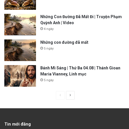
Những Con Đường Đã Mất Đi | Truyện Phạm
Quỳnh Anh | Video
4 ngày
Những con đường đã mất
5 ngày
Bánh Mì Sáng | Thứ Ba 04.08 | Thánh Gioan
Maria Vianney, Linh mục
5 ngày
P
N
r
e
e
x
v
t
Tin mới đăng
i
p