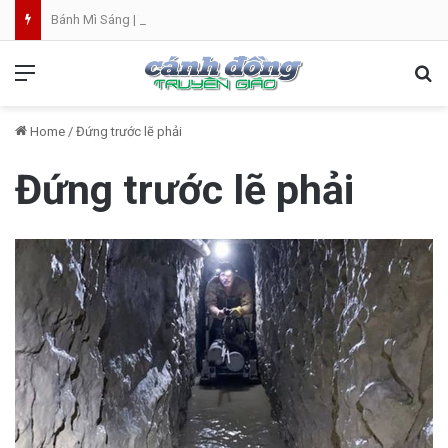
Bánh Mì Sáng | Thứ Sáu 07.08 | Th. Xystô II, giám mục và Th. Cajêtanô, linh mục
Menu
Se
Home
/
Đứng trước lẽ phải
Đứng trước lẽ phải