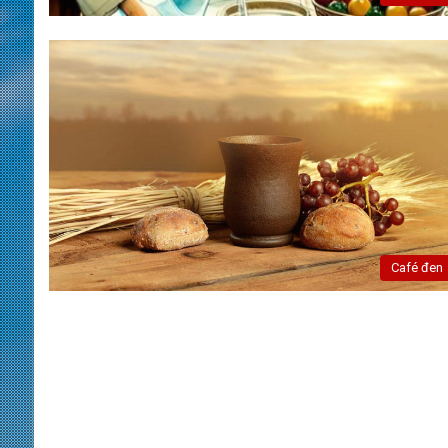
Café đen