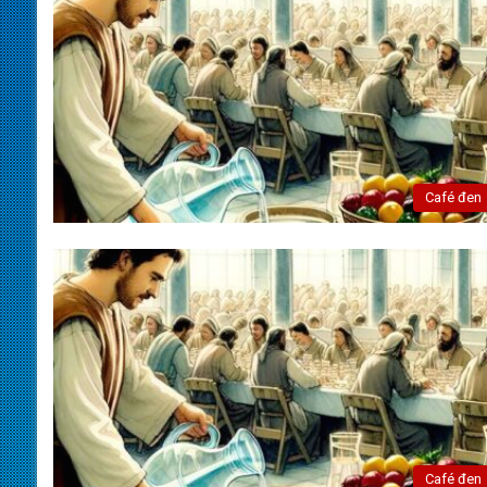
Café đen
Café đen