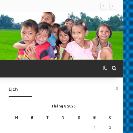
Switch skin
Search 
Lịch
Tháng 8 2026
H
B
T
N
S
B
C
1
2