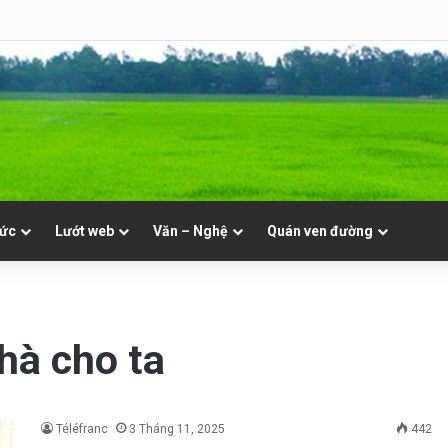
 Mục. Phần VII: ĐỜI LINH MỤC. Cả Nổ
tức
Lướt web
Văn – Nghệ
Quán ven đường
hà cho ta
Téléfranc
3 Tháng 11, 2025
442