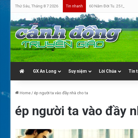
Thứ Sáu, Tháng 8 7 2026
60 Năm Đời Tu. 25 Năm Linh
Tin nhanh
GX An Long
Suy niệm
Lời Chúa
Tin 
Home
/
ép người ta vào đầy nhà cho ta
ép người ta vào đầy n