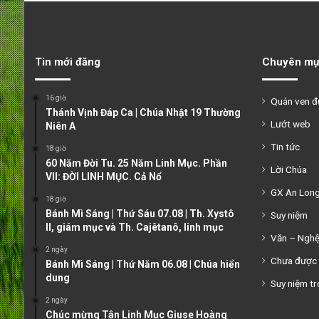
Tin mới đăng
Chuyên mụ
16 giờ
Quán ven 
Thánh Vịnh Đáp Ca | Chúa Nhật 19 Thường
Lướt web
Niên A
Tin tức
18 giờ
60 Năm Đời Tu. 25 Năm Linh Mục. Phần
Lời Chúa
VII: ĐỜI LINH MỤC. Cả Nổ
GX An Lon
18 giờ
Bánh Mì Sáng | Thứ Sáu 07.08 | Th. Xystô
Suy niệm
II, giám mục và Th. Cajêtanô, linh mục
Văn – Ngh
2 ngày
Chưa được 
Bánh Mì Sáng | Thứ Năm 06.08 | Chúa hiển
dung
Suy niệm tr
2 ngày
Chúc mừng Tân Linh Mục Giuse Hoàng