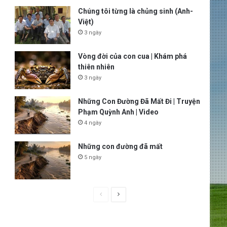
Chúng tôi từng là chủng sinh (Anh-
Việt)
3 ngày
Vòng đời của con cua | Khám phá
thiên nhiên
3 ngày
Những Con Đường Đã Mất Đi | Truyện
Phạm Quỳnh Anh | Video
4 ngày
Những con đường đã mất
5 ngày
P
N
r
e
e
x