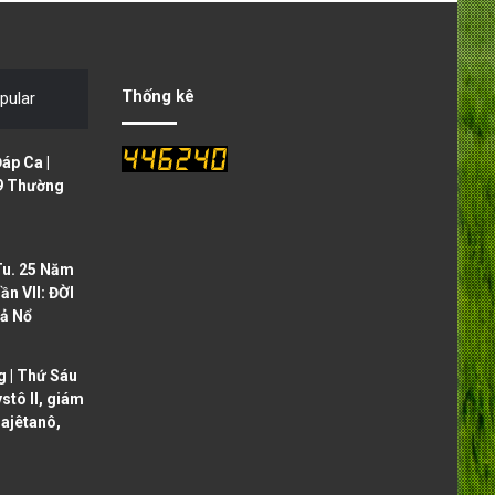
v
t
i
p
o
a
Thống kê
pular
u
g
s
e
áp Ca |
p
9 Thường
a
g
Tu. 25 Năm
e
ần VII: ĐỜI
ả Nổ
 | Thứ Sáu
ystô II, giám
ajêtanô,