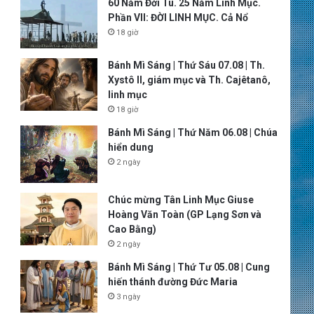
60 Năm Đời Tu. 25 Năm Linh Mục.
Phần VII: ĐỜI LINH MỤC. Cả Nổ
18 giờ
Bánh Mì Sáng | Thứ Sáu 07.08 | Th.
Xystô II, giám mục và Th. Cajêtanô,
linh mục
18 giờ
Bánh Mì Sáng | Thứ Năm 06.08 | Chúa
hiển dung
2 ngày
Chúc mừng Tân Linh Mục Giuse
Hoàng Văn Toàn (GP Lạng Sơn và
Cao Bằng)
2 ngày
Bánh Mì Sáng | Thứ Tư 05.08 | Cung
hiến thánh đường Đức Maria
3 ngày