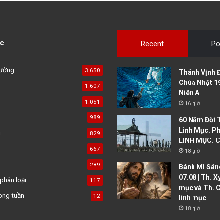
c
Recent
Po
đường
3.650
Thánh Vịnh Đ
Chúa Nhật 1
1.607
Niên A
1.051
16 giờ
989
60 Năm Đời 
Linh Mục. Ph
g
829
LINH MỤC. C
667
18 giờ
ệ
289
Bánh Mì Sáng
07.08 | Th. X
phân loại
117
mục và Th. C
ong tuần
12
linh mục
18 giờ