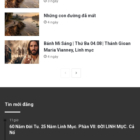
3 ngày
Những con đường đã mất
4 ngày
Bánh Mì Sáng | Thứ Ba 04.08 | Thánh Gioan
Maria Vianney, Linh mục
4 ngày
P
N
r
e
e
x
v
t
Tin mới đăng
i
p
o
a
11 giờ
u
g
60 Năm Đời Tu. 25 Năm Linh Mục. Phần VII: ĐỜI LINH MỤC. Cả
Nổ
s
e