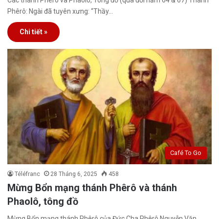
Các thánh Phêrô và Phaolô, Tông đồ (qua đời năm 64 & 67) Thánh
Phêrô: Ngài đã tuyên xưng: “Thầy…
Chi tiết »
Café To Go
Téléfranc
28 Tháng 6, 2025
458
Mừng Bổn mạng thánh Phêrô và thánh
Phaolô, tông đồ
Mừng Bổn mạng thánh Phêrô của Đức Cha Phêrô Nguyễn Văn