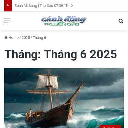
Bánh Mì Sáng | Thứ Sáu 07.08 | Th. Xystô II, giám mục và Th. Cajêtanô, linh mục
Menu
Se
Home
/
2025
/
Tháng 6
Tháng:
Tháng 6 2025