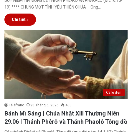
SUY NIỆM TIN MỪNG LỄ THÁNH PHÊ-RÔ VÀ PHAO-LÔ (Mt.16,13-
19) **** CHUNG MỘT TÌNH YÊU THIÊN CHÚA Ông…
Chi tiết »
Café đen
Téléfranc
28 Tháng 6, 2025
433
Bánh Mì Sáng | Chúa Nhật XIII Thường Niên
29.06 | Thánh Phêrô và Thánh Phaolô Tông đồ