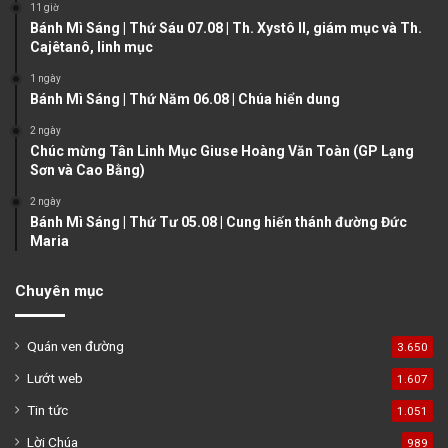
11 giờ
p
Bánh Mì Sáng | Thứ Sáu 07.08 | Th. Xystô II, giám mục và Th.
a
Cajêtanô, linh mục
g
1 ngày
e
Bánh Mì Sáng | Thứ Năm 06.08 | Chúa hiển dung
2 ngày
Chúc mừng Tân Linh Mục Giuse Hoàng Văn Toàn (GP Lạng
Sơn và Cao Bằng)
2 ngày
Bánh Mì Sáng | Thứ Tư 05.08 | Cung hiến thánh đường Đức
Maria
Chuyên mục
Quán ven đường
3.650
Lướt web
1.607
Tin tức
1.051
Lời Chúa
989