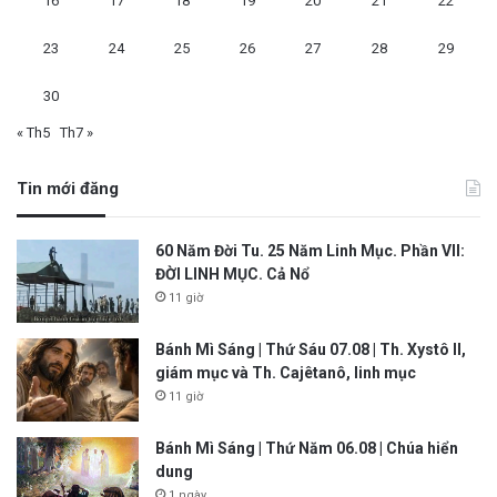
16
17
18
19
20
21
22
23
24
25
26
27
28
29
30
« Th5
Th7 »
Tin mới đăng
60 Năm Đời Tu. 25 Năm Linh Mục. Phần VII:
ĐỜI LINH MỤC. Cả Nổ
11 giờ
Bánh Mì Sáng | Thứ Sáu 07.08 | Th. Xystô II,
giám mục và Th. Cajêtanô, linh mục
11 giờ
Bánh Mì Sáng | Thứ Năm 06.08 | Chúa hiển
dung
1 ngày