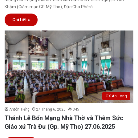
Khảm (Giám mục GP. Mỹ Tho), Đức Cha Phêrô…
Chi tiết »
GX An Long
Antôn Tiếng
27 Tháng 6, 2025
345
Thánh Lễ Bổn Mạng Nhà Thờ và Thêm Sức
Giáo xứ Trà Đư (Gp. Mỹ Tho) 27.06.2025