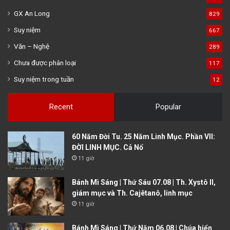
GX An Long
829
Suy niệm
667
Văn – Nghệ
289
Chưa được phân loại
117
Suy niệm trong tuần
12
Recent
Popular
60 Năm Đời Tu. 25 Năm Linh Mục. Phần VII:
ĐỜI LINH MỤC. Cả Nổ
11 giờ
Bánh Mì Sáng | Thứ Sáu 07.08 | Th. Xystô II,
giám mục và Th. Cajêtanô, linh mục
11 giờ
Bánh Mì Sáng | Thứ Năm 06.08 | Chúa hiển