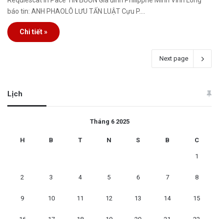
Requiescat In Pace TIN BUỒN Gia đình Philipphê Minh Vĩnh Long
báo tin: ANH PHAOLÔ LƯU TẤN LUẬT Cựu P.…
Chi tiết »
Next page
Lịch
Tháng 6 2025
H
B
T
N
S
B
C
1
2
3
4
5
6
7
8
9
10
11
12
13
14
15