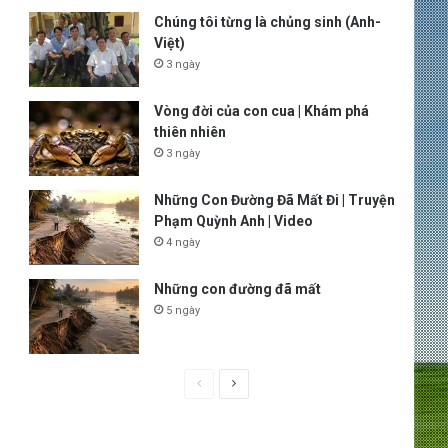
Chúng tôi từng là chủng sinh (Anh-
Việt)
3 ngày
Vòng đời của con cua | Khám phá
thiên nhiên
3 ngày
Những Con Đường Đã Mất Đi | Truyện
Phạm Quỳnh Anh | Video
4 ngày
Những con đường đã mất
5 ngày
P
N
r
e
e
x