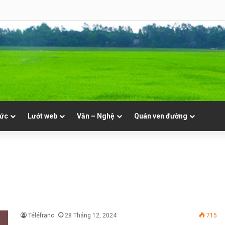
 Mục. Phần VII: ĐỜI LINH MỤC. Cả Nổ
tức
Lướt web
Văn – Nghệ
Quán ven đường
Téléfranc
28 Tháng 12, 2024
715