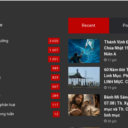
c
Recent
Po
đường
3.650
Thánh Vịnh Đ
Chúa Nhật 1
1.607
Niên A
1.051
17 giờ
989
60 Năm Đời 
Linh Mục. Ph
g
829
LINH MỤC. C
667
19 giờ
ệ
289
Bánh Mì Sáng
07.08 | Th. X
phân loại
117
mục và Th. C
ong tuần
12
linh mục
20 giờ