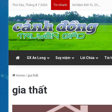
Thứ Sáu, Tháng 8 7 2026
60 Năm Đời Tu. 25 Năm Linh
Tin nhanh
GX An Long
Suy niệm
Lời Chúa
Tin 
Home
/
gia thất
gia thất