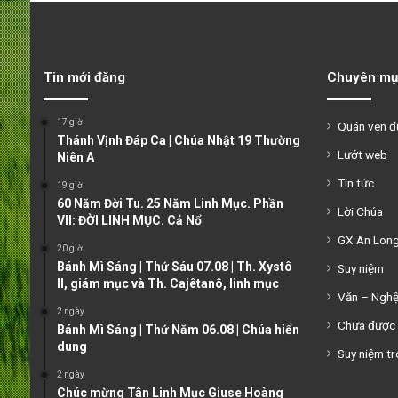
Tin mới đăng
Chuyên mụ
17 giờ
Quán ven 
Thánh Vịnh Đáp Ca | Chúa Nhật 19 Thường
Lướt web
Niên A
Tin tức
19 giờ
60 Năm Đời Tu. 25 Năm Linh Mục. Phần
Lời Chúa
VII: ĐỜI LINH MỤC. Cả Nổ
GX An Lon
20 giờ
Bánh Mì Sáng | Thứ Sáu 07.08 | Th. Xystô
Suy niệm
II, giám mục và Th. Cajêtanô, linh mục
Văn – Ngh
2 ngày
Chưa được 
Bánh Mì Sáng | Thứ Năm 06.08 | Chúa hiển
dung
Suy niệm tr
2 ngày
Chúc mừng Tân Linh Mục Giuse Hoàng