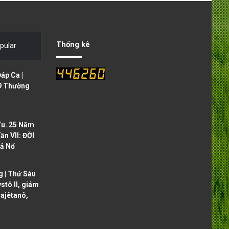
v
t
i
p
o
a
Thống kê
pular
u
g
s
e
áp Ca |
p
9 Thường
a
g
Tu. 25 Năm
e
ần VII: ĐỜI
ả Nổ
 | Thứ Sáu
ystô II, giám
ajêtanô,