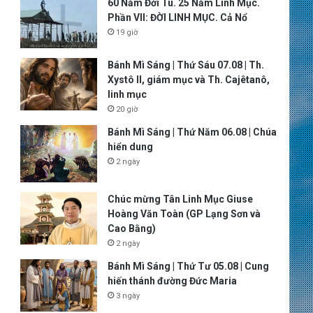
60 Năm Đời Tu. 25 Năm Linh Mục.
Phần VII: ĐỜI LINH MỤC. Cả Nổ
19 giờ
Bánh Mì Sáng | Thứ Sáu 07.08 | Th.
Xystô II, giám mục và Th. Cajêtanô,
linh mục
20 giờ
Bánh Mì Sáng | Thứ Năm 06.08 | Chúa
hiển dung
2 ngày
Chúc mừng Tân Linh Mục Giuse
Hoàng Văn Toàn (GP Lạng Sơn và
Cao Bằng)
2 ngày
Bánh Mì Sáng | Thứ Tư 05.08 | Cung
hiến thánh đường Đức Maria
3 ngày