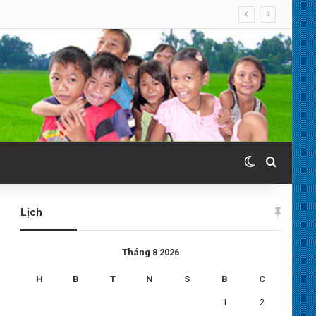
Switch skin
Search 
Lịch
Tháng 8 2026
H
B
T
N
S
B
C
1
2