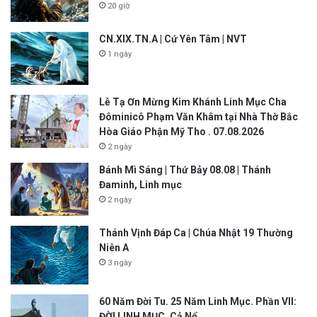
20 giờ
CN.XIX.TN.A | Cứ Yên Tâm | NVT
1 ngày
Lễ Tạ Ơn Mừng Kim Khánh Linh Mục Cha
Đôminicô Phạm Văn Khâm tại Nhà Thờ Bắc
Hòa Giáo Phận Mỹ Tho . 07.08.2026
2 ngày
Bánh Mì Sáng | Thứ Bảy 08.08 | Thánh
Đaminh, Linh mục
2 ngày
Thánh Vịnh Đáp Ca | Chúa Nhật 19 Thường
Niên A
3 ngày
60 Năm Đời Tu. 25 Năm Linh Mục. Phần VII:
ĐỜI LINH MỤC. Cả Nổ