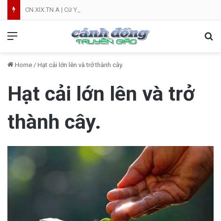
CN.XIX.TN.A | Cứ Yên Tâm | NVT
Menu
Se
Home
/
Hạt cải lớn lên và trở thành cây.
Hạt cải lớn lên và trở
thành cây.