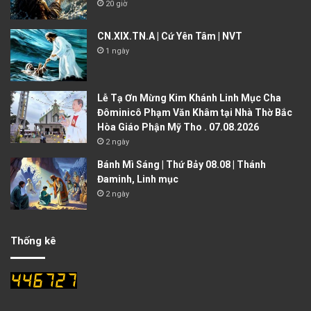
20 giờ
CN.XIX.TN.A | Cứ Yên Tâm | NVT
1 ngày
Lễ Tạ Ơn Mừng Kim Khánh Linh Mục Cha
Đôminicô Phạm Văn Khâm tại Nhà Thờ Bắc
Hòa Giáo Phận Mỹ Tho . 07.08.2026
2 ngày
Bánh Mì Sáng | Thứ Bảy 08.08 | Thánh
Đaminh, Linh mục
2 ngày
Thống kê