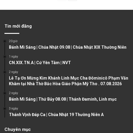
r
e
e
x
v
t
Tin mới đăng
i
p
o
a
20 giờ
u
g
Bánh Mì Sáng | Chúa Nhật 09.08 | Chúa Nhật XIX Thường Niên
s
e
1 ngày
CN.XIX.TN.A | Cứ Yên Tâm | NVT
p
a
2 ngày
Lễ Tạ Ơn Mừng Kim Khánh Linh Mục Cha Đôminicô Phạm Văn
g
Khâm tại Nhà Thờ Bắc Hòa Giáo Phận Mỹ Tho . 07.08.2026
e
2 ngày
Bánh Mì Sáng | Thứ Bảy 08.08 | Thánh Đaminh, Linh mục
3 ngày
Thánh Vịnh Đáp Ca | Chúa Nhật 19 Thường Niên A
Chuyên mục