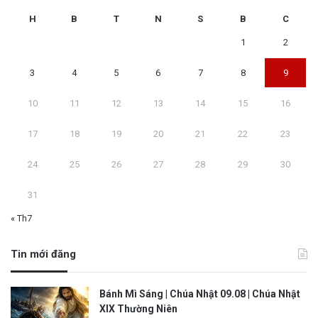
H
B
T
N
S
B
C
1
2
3
4
5
6
7
8
9
10
11
12
13
14
15
16
17
18
19
20
21
22
23
24
25
26
27
28
29
30
31
« Th7
Tin mới đăng
Bánh Mì Sáng | Chúa Nhật 09.08 | Chúa Nhật
XIX Thường Niên