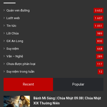
Quán ven đường
3.652
Lướt web
1.607
Tin tức
1.051
Lời Chúa
989
GX An Long
830
Suy niệm
668
Văn – Nghệ
289
Chưa được phân loại
117
Suy niệm trong tuần
12
Recent
Popular
Bánh Mì Sáng | Chúa Nhật 09.08 | Chúa Nhật
XIX Thường Niên