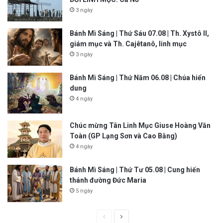
3 ngày
Bánh Mì Sáng | Thứ Sáu 07.08 | Th. Xystô II,
giám mục và Th. Cajêtanô, linh mục
3 ngày
Bánh Mì Sáng | Thứ Năm 06.08 | Chúa hiển
dung
4 ngày
Chúc mừng Tân Linh Mục Giuse Hoàng Văn
Toàn (GP Lạng Sơn và Cao Bằng)
4 ngày
Bánh Mì Sáng | Thứ Tư 05.08 | Cung hiến
thánh đường Đức Maria
5 ngày
P
N