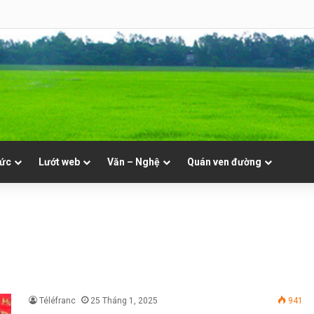
 Mục. Phần VII: ĐỜI LINH MỤC. Cả Nổ
tức
Lướt web
Văn – Nghệ
Quán ven đường
Téléfranc
25 Tháng 1, 2025
941