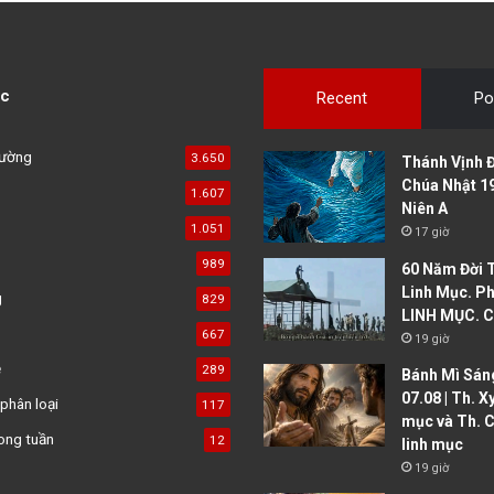
c
Recent
Po
đường
3.650
Thánh Vịnh Đ
Chúa Nhật 1
1.607
Niên A
1.051
17 giờ
989
60 Năm Đời 
Linh Mục. Ph
g
829
LINH MỤC. C
667
19 giờ
ệ
289
Bánh Mì Sáng
07.08 | Th. X
phân loại
117
mục và Th. C
ong tuần
12
linh mục
19 giờ