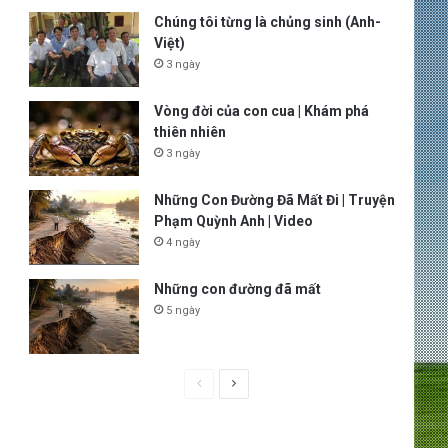
Chúng tôi từng là chủng sinh (Anh-
Việt)
3 ngày
Vòng đời của con cua | Khám phá
thiên nhiên
3 ngày
Những Con Đường Đã Mất Đi | Truyện
Phạm Quỳnh Anh | Video
4 ngày
Những con đường đã mất
5 ngày
P
N
r
e
e
x