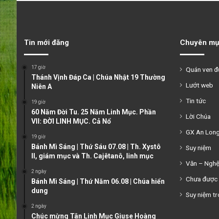
Tin mới đăng
Chuyên mụ
17 giờ
Quán ven 
Thánh Vịnh Đáp Ca | Chúa Nhật 19 Thường
Lướt web
Niên A
Tin tức
19 giờ
60 Năm Đời Tu. 25 Năm Linh Mục. Phần
Lời Chúa
VII: ĐỜI LINH MỤC. Cả Nổ
GX An Lon
19 giờ
Bánh Mì Sáng | Thứ Sáu 07.08 | Th. Xystô
Suy niệm
II, giám mục và Th. Cajêtanô, linh mục
Văn – Ngh
2 ngày
Chưa được 
Bánh Mì Sáng | Thứ Năm 06.08 | Chúa hiển
dung
Suy niệm tr
2 ngày
Chúc mừng Tân Linh Mục Giuse Hoàng