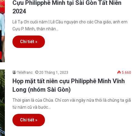
Cựu Philipphê Minh tại Sài Gòn Tất Niên
2024
Lễ Tạ Ơn cuối năm | Lễ Cầu nguyện cho các Cha giáo, anh em
Cựu P. Minh, thân nhân…
Chi tiết »
Téléfranc
20 Tháng 1, 2023
5.660
Họp mặt tất niên cựu Philipphê Minh Vĩnh
Long (nhóm Sài Gòn)
Thời gian là của Chúa. Chỉ con vài ngày nữa thôi là chúng ta giã
từ năm cũ và bước…
Chi tiết »