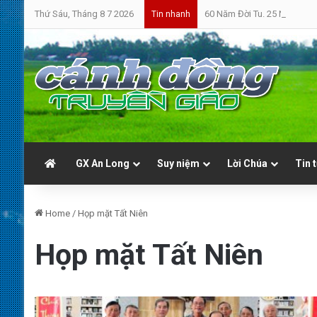
Thứ Sáu, Tháng 8 7 2026
60 Năm Đời Tu. 25 Năm Linh
Tin nhanh
GX An Long
Suy niệm
Lời Chúa
Tin 
Home
/
Họp mặt Tất Niên
Họp mặt Tất Niên