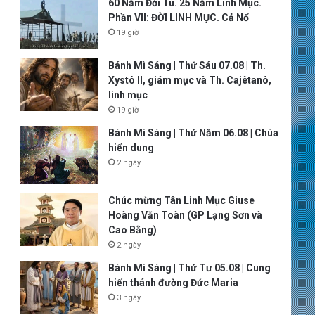
60 Năm Đời Tu. 25 Năm Linh Mục.
Phần VII: ĐỜI LINH MỤC. Cả Nổ
19 giờ
Bánh Mì Sáng | Thứ Sáu 07.08 | Th.
Xystô II, giám mục và Th. Cajêtanô,
linh mục
19 giờ
Bánh Mì Sáng | Thứ Năm 06.08 | Chúa
hiển dung
2 ngày
Chúc mừng Tân Linh Mục Giuse
Hoàng Văn Toàn (GP Lạng Sơn và
Cao Bằng)
2 ngày
Bánh Mì Sáng | Thứ Tư 05.08 | Cung
hiến thánh đường Đức Maria
3 ngày