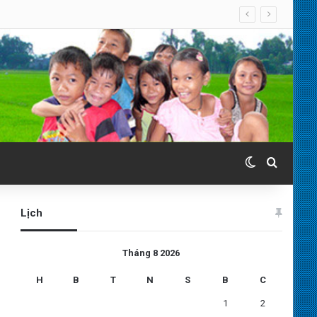
Switch skin
Search 
Lịch
Tháng 8 2026
H
B
T
N
S
B
C
1
2