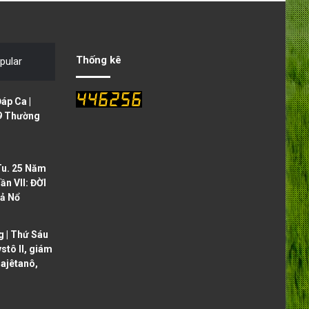
v
t
i
p
o
a
Thống kê
pular
u
g
s
e
áp Ca |
p
9 Thường
a
g
Tu. 25 Năm
e
ần VII: ĐỜI
ả Nổ
 | Thứ Sáu
ystô II, giám
ajêtanô,