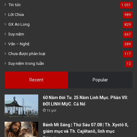
Tin tức
1.051
Lời Chúa
989
GX An Long
829
Suy niệm
667
Văn – Nghệ
289
Chưa được phân loại
117
Suy niệm trong tuần
12
Recent
Popular
60 Năm Đời Tu. 25 Năm Linh Mục. Phần VII:
ĐỜI LINH MỤC. Cả Nổ
15 giờ
Bánh Mì Sáng | Thứ Sáu 07.08 | Th. Xystô II,
giám mục và Th. Cajêtanô, linh mục