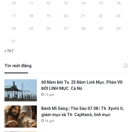
10
11
12
13
14
15
16
17
18
19
20
21
22
23
24
25
26
27
28
29
30
31
« Th7
Tin mới đăng
60 Năm Đời Tu. 25 Năm Linh Mục. Phần VII:
ĐỜI LINH MỤC. Cả Nổ
15 giờ
Bánh Mì Sáng | Thứ Sáu 07.08 | Th. Xystô II,
giám mục và Th. Cajêtanô, linh mục
16 giờ