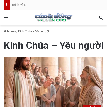
Bánh Mì Sáng | Thứ Sáu 07.08 | Th. Xystô II, giám mục và Th. Cajêtanô, linh mục
Menu
Se
Home
/
Kính Chúa – Yêu người
Kính Chúa – Yêu người