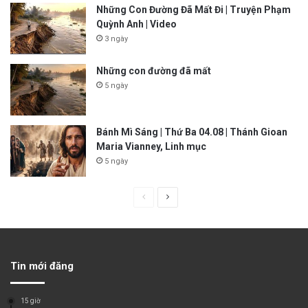
Những Con Đường Đã Mất Đi | Truyện Phạm
Quỳnh Anh | Video
3 ngày
Những con đường đã mất
5 ngày
Bánh Mì Sáng | Thứ Ba 04.08 | Thánh Gioan
Maria Vianney, Linh mục
5 ngày
P
N
r
e
e
x
v
t
Tin mới đăng
i
p
o
a
15 giờ