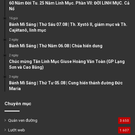
u
g
60 Năm Đời Tu. 25 Năm Linh Mục. Phần VII: ĐỜI LINH MỤC. Cả
Nổ
s
e
16 giờ
p
Bánh Mì Sáng | Thứ Sáu 07.08 | Th. Xystô II, giám mục và Th.
a
Cajêtanô, linh mục
g
2 ngày
e
Bánh Mì Sáng | Thứ Năm 06.08 | Chúa hiển dung
2 ngày
Chúc mừng Tân Linh Mục Giuse Hoàng Văn Toàn (GP Lạng
Sơn và Cao Bằng)
3 ngày
Bánh Mì Sáng | Thứ Tư 05.08 | Cung hiến thánh đường Đức
Maria
Chuyên mục
Quán ven đường
3.650
Lướt web
1.607