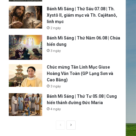
Bánh Mì Sáng | Thứ Sáu 07.08 | Th.
Xystô II, giám mục và Th. Cajêtanô,
linh mục
2 ngày
Bánh Mì Sáng | Thứ Năm 06.08 | Chúa
hiển dung
3 ngày
Chúc mừng Tân Linh Mục Giuse
Hoàng Văn Toàn (GP Lạng Sơn và
Cao Bằng)
3 ngày
Bánh Mì Sáng | Thứ Tư 05.08 | Cung
hiến thánh đường Đức Maria
4 ngày
P
N
r
e