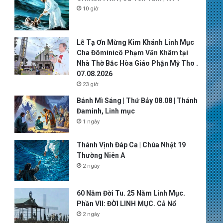
10 giờ
Lễ Tạ Ơn Mừng Kim Khánh Linh Mục
Cha Đôminicô Phạm Văn Khâm tại
Nhà Thờ Bắc Hòa Giáo Phận Mỹ Tho .
07.08.2026
23 giờ
Bánh Mì Sáng | Thứ Bảy 08.08 | Thánh
Đaminh, Linh mục
1 ngày
Thánh Vịnh Đáp Ca | Chúa Nhật 19
Thường Niên A
2 ngày
60 Năm Đời Tu. 25 Năm Linh Mục.
Phần VII: ĐỜI LINH MỤC. Cả Nổ
2 ngày