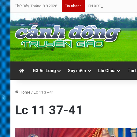
Thứ Bảy, Tháng 8 8 2026
CN.XIX.TN.A | Cứ Yên Tâm | 
Tin nhanh
GX An Long
Suy niệm
Lời Chúa
Tin 
Home
/
Lc 11 37-41
Lc 11 37-41