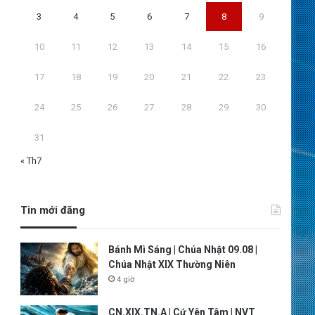
3
4
5
6
7
8
9
10
11
12
13
14
15
16
17
18
19
20
21
22
23
24
25
26
27
28
29
30
31
« Th7
Tin mới đăng
Bánh Mì Sáng | Chúa Nhật 09.08 |
Chúa Nhật XIX Thường Niên
4 giờ
CN.XIX.TN.A | Cứ Yên Tâm | NVT