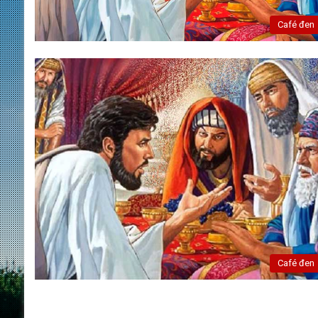
Café đen
Café đen