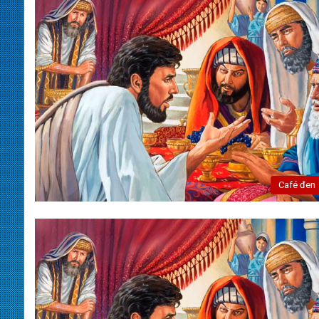
Café đen