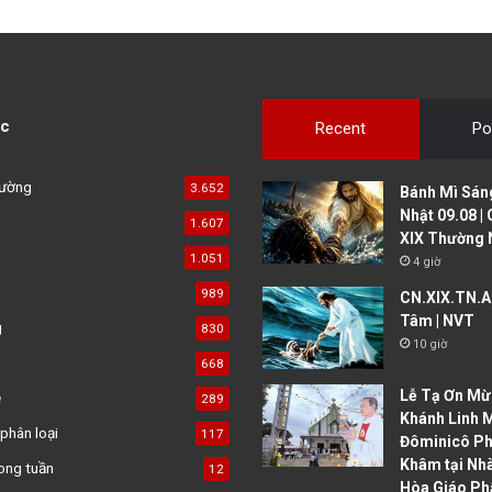
c
Recent
Po
đường
3.652
Bánh Mì Sáng
Nhật 09.08 |
1.607
XIX Thường 
1.051
4 giờ
989
CN.XIX.TN.A 
Tâm | NVT
g
830
10 giờ
668
Lễ Tạ Ơn Mừ
ệ
289
Khánh Linh 
phân loại
117
Đôminicô P
Khâm tại Nh
ong tuần
12
Hòa Giáo Ph