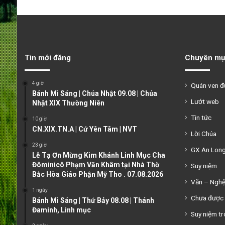
Tin mới đăng
Chuyên mụ
4 giờ
Quán ven 
Bánh Mì Sáng | Chúa Nhật 09.08 | Chúa
Lướt web
Nhật XIX Thường Niên
Tin tức
10 giờ
CN.XIX.TN.A | Cứ Yên Tâm | NVT
Lời Chúa
23 giờ
GX An Lon
Lễ Tạ Ơn Mừng Kim Khánh Linh Mục Cha
Đôminicô Phạm Văn Khâm tại Nhà Thờ
Suy niệm
Bắc Hòa Giáo Phận Mỹ Tho . 07.08.2026
Văn – Ngh
1 ngày
Chưa được 
Bánh Mì Sáng | Thứ Bảy 08.08 | Thánh
Đaminh, Linh mục
Suy niệm tr