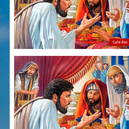
Café đen