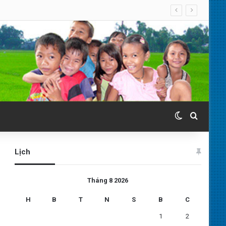
Switch skin
Search 
Lịch
Tháng 8 2026
H
B
T
N
S
B
C
1
2