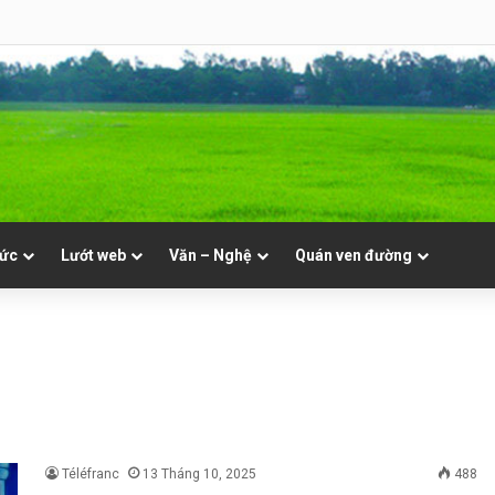
NVT
tức
Lướt web
Văn – Nghệ
Quán ven đường
Téléfranc
13 Tháng 10, 2025
488