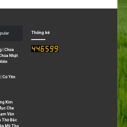
e
x
v
t
i
p
o
a
Thống kê
pular
u
g
s
e
 | Chúa
p
 Chúa Nhật
Niên
a
g
| Cứ Yên
e
ng Kim
Mục Cha
hạm Văn
à Thờ Bắc
ận Mỹ Tho .