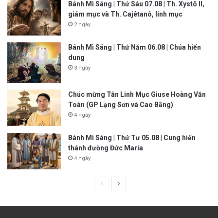
Bánh Mì Sáng | Thứ Sáu 07.08 | Th. Xystô II,
giám mục và Th. Cajêtanô, linh mục
2 ngày
Bánh Mì Sáng | Thứ Năm 06.08 | Chúa hiển
dung
3 ngày
Chúc mừng Tân Linh Mục Giuse Hoàng Văn
Toàn (GP Lạng Sơn và Cao Bằng)
4 ngày
Bánh Mì Sáng | Thứ Tư 05.08 | Cung hiến
thánh đường Đức Maria
4 ngày
P
N
r
e
e
x