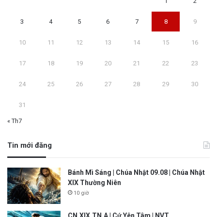
1
2
3
4
5
6
7
8
9
10
11
12
13
14
15
16
17
18
19
20
21
22
23
24
25
26
27
28
29
30
31
« Th7
Tin mới đăng
Bánh Mì Sáng | Chúa Nhật 09.08 | Chúa Nhật
XIX Thường Niên
10 giờ
CN.XIX.TN.A | Cứ Yên Tâm | NVT