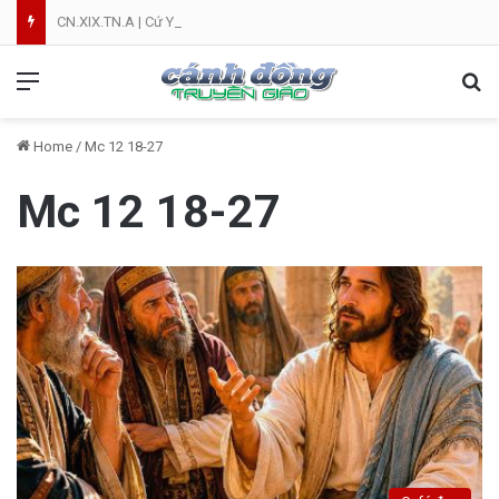
CN.XIX.TN.A | Cứ Yên Tâm | NVT
Menu
Se
Home
/
Mc 12 18-27
Mc 12 18-27