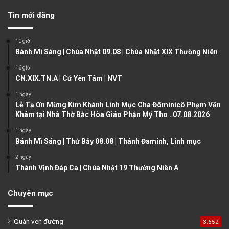
v
t
Tin mới đăng
i
p
o
a
10 giờ
u
g
Bánh Mì Sáng | Chúa Nhật 09.08 | Chúa Nhật XIX Thường Niên
s
e
16 giờ
CN.XIX.TN.A | Cứ Yên Tâm | NVT
p
a
1 ngày
Lễ Tạ Ơn Mừng Kim Khánh Linh Mục Cha Đôminicô Phạm Văn
g
Khâm tại Nhà Thờ Bắc Hòa Giáo Phận Mỹ Tho . 07.08.2026
e
1 ngày
Bánh Mì Sáng | Thứ Bảy 08.08 | Thánh Đaminh, Linh mục
2 ngày
Thánh Vịnh Đáp Ca | Chúa Nhật 19 Thường Niên A
Chuyên mục
Quán ven đường
3.652