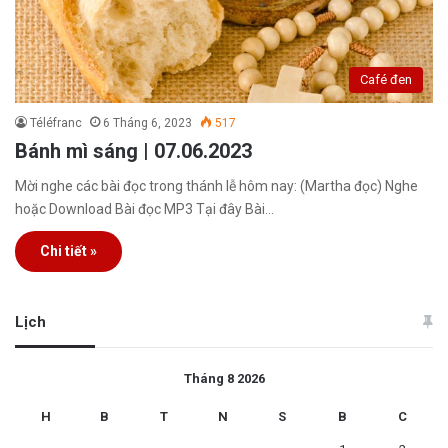
Café đen
Téléfranc
6 Tháng 6, 2023
517
Bánh mì sáng | 07.06.2023
Mời nghe các bài đọc trong thánh lễ hôm nay: (Martha đọc) Nghe
hoặc Download Bài đọc MP3 Tại đây Bài…
Chi tiết »
Lịch
Tháng 8 2026
H
B
T
N
S
B
C