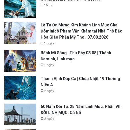
16 giờ
Lễ Tạ Ơn Mừng Kim Khánh Linh Mục Cha
Đôminicô Phạm Văn Khâm tại Nhà Thờ Bắc
Hòa Giáo Phận Mỹ Tho . 07.08.2026
1 ngày
Bánh Mì Sáng | Thứ Bảy 08.08 | Thánh
Đaminh, Linh mục
1 ngày
Thánh Vịnh Đáp Ca | Chúa Nhật 19 Thường
Niên A
2 ngày
60 Năm Đời Tu. 25 Năm Linh Mục. Phần VII:
ĐỜI LINH MỤC. Cả Nổ
2 ngày