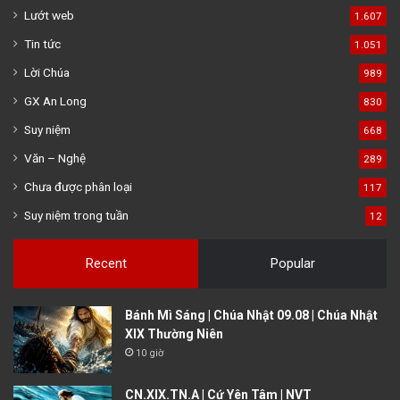
Lướt web
1.607
Tin tức
1.051
Lời Chúa
989
GX An Long
830
Suy niệm
668
Văn – Nghệ
289
Chưa được phân loại
117
Suy niệm trong tuần
12
Recent
Popular
Bánh Mì Sáng | Chúa Nhật 09.08 | Chúa Nhật
XIX Thường Niên
10 giờ
CN.XIX.TN.A | Cứ Yên Tâm | NVT