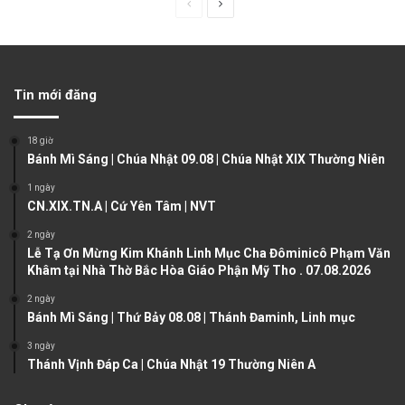
P
N
r
e
e
x
v
t
Tin mới đăng
i
p
o
a
18 giờ
u
g
Bánh Mì Sáng | Chúa Nhật 09.08 | Chúa Nhật XIX Thường Niên
s
e
1 ngày
CN.XIX.TN.A | Cứ Yên Tâm | NVT
p
a
2 ngày
Lễ Tạ Ơn Mừng Kim Khánh Linh Mục Cha Đôminicô Phạm Văn
g
Khâm tại Nhà Thờ Bắc Hòa Giáo Phận Mỹ Tho . 07.08.2026
e
2 ngày
Bánh Mì Sáng | Thứ Bảy 08.08 | Thánh Đaminh, Linh mục
3 ngày
Thánh Vịnh Đáp Ca | Chúa Nhật 19 Thường Niên A