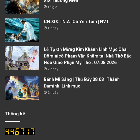
XIX Thường Niên
18 giờ
CN.XIX.TN.A | Cứ Yên Tâm | NVT
1 ngày
Lễ Tạ Ơn Mừng Kim Khánh Linh Mục Cha
Đôminicô Phạm Văn Khâm tại Nhà Thờ Bắc
Hòa Giáo Phận Mỹ Tho . 07.08.2026
2 ngày
Bánh Mì Sáng | Thứ Bảy 08.08 | Thánh
Đaminh, Linh mục
2 ngày
Thống kê