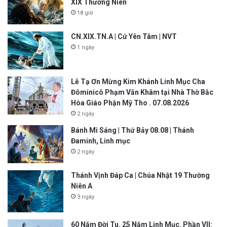
XIX Thường Niên
18 giờ
CN.XIX.TN.A | Cứ Yên Tâm | NVT
1 ngày
Lễ Tạ Ơn Mừng Kim Khánh Linh Mục Cha
Đôminicô Phạm Văn Khâm tại Nhà Thờ Bắc
Hòa Giáo Phận Mỹ Tho . 07.08.2026
2 ngày
Bánh Mì Sáng | Thứ Bảy 08.08 | Thánh
Đaminh, Linh mục
2 ngày
Thánh Vịnh Đáp Ca | Chúa Nhật 19 Thường
Niên A
3 ngày
60 Năm Đời Tu. 25 Năm Linh Mục. Phần VII: