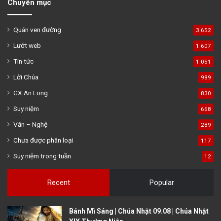
Chuyên mục
Quán ven đường
3.652
Lướt web
1.607
Tin tức
1.051
Lời Chúa
989
GX An Long
830
Suy niệm
668
Văn – Nghệ
289
Chưa được phân loại
117
Suy niệm trong tuần
12
Recent
Popular
Bánh Mì Sáng | Chúa Nhật 09.08 | Chúa Nhật