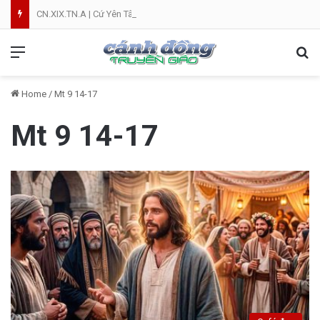
CN.XIX.TN.A | Cứ Yên Tâm | NVT
Menu
Se
Home
/
Mt 9 14-17
Mt 9 14-17