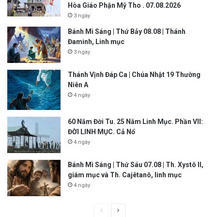
Hòa Giáo Phận Mỹ Tho . 07.08.2026
3 ngày
Bánh Mì Sáng | Thứ Bảy 08.08 | Thánh
Đaminh, Linh mục
3 ngày
Thánh Vịnh Đáp Ca | Chúa Nhật 19 Thường
Niên A
4 ngày
60 Năm Đời Tu. 25 Năm Linh Mục. Phần VII:
ĐỜI LINH MỤC. Cả Nổ
4 ngày
Bánh Mì Sáng | Thứ Sáu 07.08 | Th. Xystô II,
giám mục và Th. Cajêtanô, linh mục
4 ngày
P
N