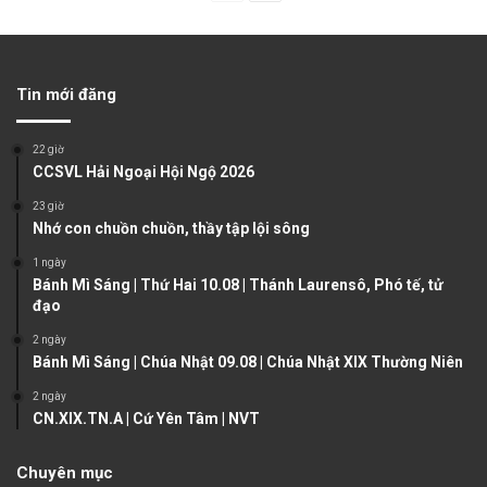
r
e
e
x
v
t
Tin mới đăng
i
p
o
a
22 giờ
u
g
CCSVL Hải Ngoại Hội Ngộ 2026
s
e
23 giờ
Nhớ con chuồn chuồn, thầy tập lội sông
p
a
1 ngày
Bánh Mì Sáng | Thứ Hai 10.08 | Thánh Laurensô, Phó tế, tử
g
đạo
e
2 ngày
Bánh Mì Sáng | Chúa Nhật 09.08 | Chúa Nhật XIX Thường Niên
2 ngày
CN.XIX.TN.A | Cứ Yên Tâm | NVT
Chuyên mục