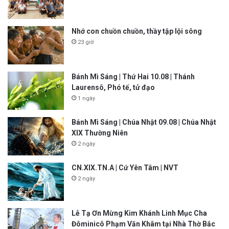
Nhớ con chuồn chuồn, thầy tập lội sông
23 giờ
Bánh Mì Sáng | Thứ Hai 10.08 | Thánh
Laurensô, Phó tế, tử đạo
1 ngày
Bánh Mì Sáng | Chúa Nhật 09.08 | Chúa Nhật
XIX Thường Niên
2 ngày
CN.XIX.TN.A | Cứ Yên Tâm | NVT
2 ngày
Lễ Tạ Ơn Mừng Kim Khánh Linh Mục Cha
Đôminicô Phạm Văn Khâm tại Nhà Thờ Bắc