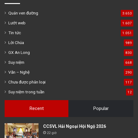
Quán ven đường
3.653
Lướt web
1.607
Tin tức
1.051
Lời Chúa
989
GX An Long
830
Suy niệm
668
Văn – Nghệ
290
Chưa được phân loại
117
Suy niệm trong tuần
12
Recent
Popular
CCSVL Hải Ngoại Hội Ngộ 2026
22 giờ