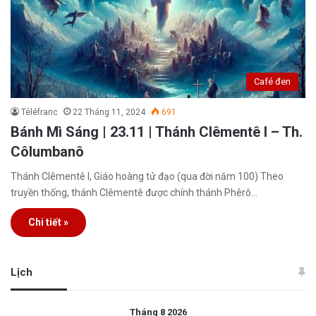
Café đen
Téléfranc
22 Tháng 11, 2024
691
Bánh Mì Sáng | 23.11 | Thánh Clêmentê I – Th.
Côlumbanô
Thánh Clêmentê I, Giáo hoàng tử đạo (qua đời năm 100) Theo
truyền thống, thánh Clêmentê được chính thánh Phêrô…
Chi tiết »
Lịch
Tháng 8 2026