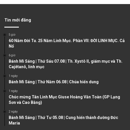
e
x
v
t
Tin mới đăng
i
p
o
a
5 giờ
u
g
60 Năm Đời Tu. 25 Năm Linh Mục. Phần VII: ĐỜI LINH MỤC. Cả
Nổ
s
e
6 giờ
p
Bánh Mì Sáng | Thứ Sáu 07.08 | Th. Xystô II, giám mục và Th.
a
Cajêtanô, linh mục
g
1 ngày
e
Bánh Mì Sáng | Thứ Năm 06.08 | Chúa hiển dung
1 ngày
Chúc mừng Tân Linh Mục Giuse Hoàng Văn Toàn (GP Lạng
Sơn và Cao Bằng)
2 ngày
Bánh Mì Sáng | Thứ Tư 05.08 | Cung hiến thánh đường Đức
Maria