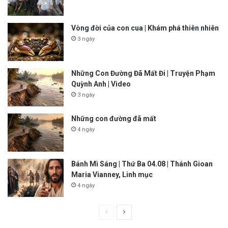
Vòng đời của con cua | Khám phá thiên nhiên
3 ngày
Những Con Đường Đã Mất Đi | Truyện Phạm
Quỳnh Anh | Video
3 ngày
Những con đường đã mất
4 ngày
Bánh Mì Sáng | Thứ Ba 04.08 | Thánh Gioan
Maria Vianney, Linh mục
4 ngày
P
N
r
e