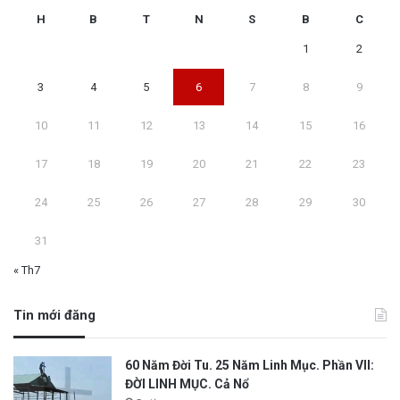
H
B
T
N
S
B
C
1
2
3
4
5
6
7
8
9
10
11
12
13
14
15
16
17
18
19
20
21
22
23
24
25
26
27
28
29
30
31
« Th7
Tin mới đăng
60 Năm Đời Tu. 25 Năm Linh Mục. Phần VII:
ĐỜI LINH MỤC. Cả Nổ