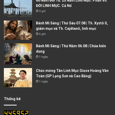
60 Năm Đời Tu. 25 Năm Linh Mục. Phần VII:
ĐỜI LINH MỤC. Cả Nổ
5 giờ
Bánh Mì Sáng | Thứ Sáu 07.08 | Th. Xystô II,
giám mục và Th. Cajêtanô, linh mục
6 giờ
Bánh Mì Sáng | Thứ Năm 06.08 | Chúa hiển
dung
1 ngày
Chúc mừng Tân Linh Mục Giuse Hoàng Văn
Toàn (GP Lạng Sơn và Cao Bằng)
1 ngày
Thống kê