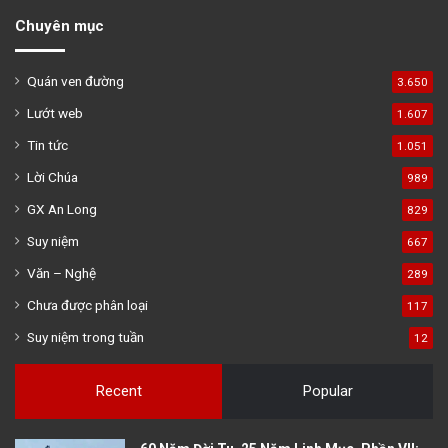
Chuyên mục
Quán ven đường
3.650
Lướt web
1.607
Tin tức
1.051
Lời Chúa
989
GX An Long
829
Suy niệm
667
Văn – Nghệ
289
Chưa được phân loại
117
Suy niệm trong tuần
12
Recent
Popular