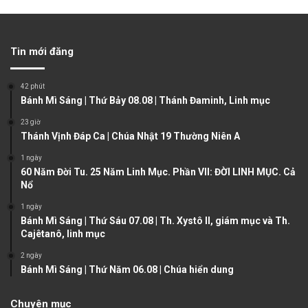
r
e
e
x
v
t
Tin mới đăng
i
p
o
a
42 phút
u
g
Bánh Mì Sáng | Thứ Bảy 08.08 | Thánh Đaminh, Linh mục
s
e
23 giờ
Thánh Vịnh Đáp Ca | Chúa Nhật 19 Thường Niên A
p
a
1 ngày
60 Năm Đời Tu. 25 Năm Linh Mục. Phần VII: ĐỜI LINH MỤC. Cả
g
Nổ
e
1 ngày
Bánh Mì Sáng | Thứ Sáu 07.08 | Th. Xystô II, giám mục và Th.
Cajêtanô, linh mục
2 ngày
Bánh Mì Sáng | Thứ Năm 06.08 | Chúa hiển dung
Chuyên mục