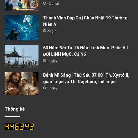
42 phút
Thánh Vịnh Đáp Ca | Chúa Nhật 19 Thường
Niên A
23 giờ
60 Năm Đời Tu. 25 Năm Linh Mục. Phần VII:
ĐỜI LINH MỤC. Cả Nổ
1 ngày
Bánh Mì Sáng | Thứ Sáu 07.08 | Th. Xystô II,
giám mục và Th. Cajêtanô, linh mục
1 ngày
Thống kê