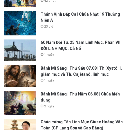
42 phút
Thánh Vịnh Đáp Ca | Chúa Nhật 19 Thường
Niên A
23 giờ
60 Năm Đời Tu. 25 Năm Linh Mục. Phần VII:
ĐỜI LINH MỤC. Cả Nổ
1 ngày
Bánh Mì Sáng | Thứ Sáu 07.08 | Th. Xystô II,
giám mục và Th. Cajêtanô, linh mục
1 ngày
Bánh Mì Sáng | Thứ Năm 06.08 | Chúa hiển
dung
2 ngày
Chúc mừng Tân Linh Mục Giuse Hoàng Văn
Toàn (GP Lạng Sơn và Cao Bằng)