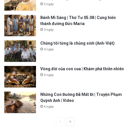
2 ngày
Bánh Mì Sáng | Thứ Tư 05.08 | Cung hiến
thánh đường Đức Maria
3 ngày
Chúng tôi từng là chủng sinh (Anh-Việt)
3 ngày
Vòng đời của con cua | Khám phá thiên nhiên
3 ngày
Những Con Đường Đã Mất Đi | Truyện Phạm
Quỳnh Anh | Video
4 ngày
P
N