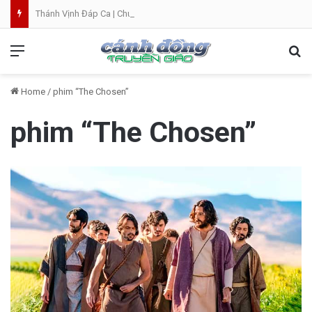
Thánh Vịnh Đáp Ca | Chúa Nhật 19 Thường Niên A
Menu
Se
Home
/
phim “The Chosen”
phim “The Chosen”