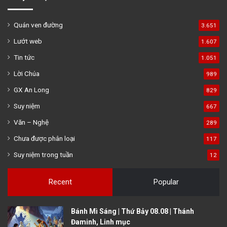
Quán ven đường
3.651
Lướt web
1.607
Tin tức
1.051
Lời Chúa
989
GX An Long
829
Suy niệm
667
Văn – Nghệ
289
Chưa được phân loại
117
Suy niệm trong tuần
12
Recent
Popular
Bánh Mì Sáng | Thứ Bảy 08.08 | Thánh
Đaminh, Linh mục