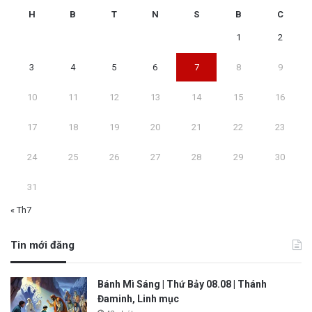
H
B
T
N
S
B
C
1
2
3
4
5
6
7
8
9
10
11
12
13
14
15
16
17
18
19
20
21
22
23
24
25
26
27
28
29
30
31
« Th7
Tin mới đăng
Bánh Mì Sáng | Thứ Bảy 08.08 | Thánh
Đaminh, Linh mục