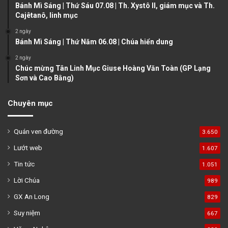
Bánh Mì Sáng | Thứ Sáu 07.08 | Th. Xystô II, giám mục và Th.
e
Cajêtanô, linh mục
2 ngày
Bánh Mì Sáng | Thứ Năm 06.08 | Chúa hiển dung
2 ngày
Chúc mừng Tân Linh Mục Giuse Hoàng Văn Toàn (GP Lạng
Sơn và Cao Bằng)
Chuyên mục
Quán ven đường
3.650
Lướt web
1.607
Tin tức
1.051
Lời Chúa
989
GX An Long
829
Suy niệm
667