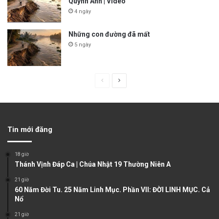
Quỳnh Anh | Video
4 ngày
Những con đường đã mất
5 ngày
P
N
r
e
e
x
v
t
Tin mới đăng
i
p
o
a
18 giờ
u
g
Thánh Vịnh Đáp Ca | Chúa Nhật 19 Thường Niên A
s
e
21 giờ
60 Năm Đời Tu. 25 Năm Linh Mục. Phần VII: ĐỜI LINH MỤC. Cả
p
Nổ
a
21 giờ
g