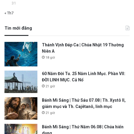
31
« Th7
Tin mới đăng
Thánh Vịnh Đáp Ca | Chúa Nhật 19 Thường
Niên A
18 giờ
60 Năm Đời Tu. 25 Năm Linh Mục. Phần VII:
ĐỜI LINH MỤC. Cả Nổ
21 giờ
Bánh Mì Sáng | Thứ Sáu 07.08 | Th. Xystô II,
giám mục và Th. Cajêtanô, linh mục
21 giờ
Bánh Mì Sáng | Thứ Năm 06.08 | Chúa hiển
dung