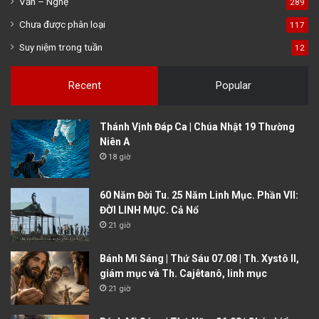
Văn – Nghệ
289
Chưa được phân loại
117
Suy niệm trong tuần
12
Recent
Popular
Thánh Vịnh Đáp Ca | Chúa Nhật 19 Thường
Niên A
18 giờ
60 Năm Đời Tu. 25 Năm Linh Mục. Phần VII:
ĐỜI LINH MỤC. Cả Nổ
21 giờ
Bánh Mì Sáng | Thứ Sáu 07.08 | Th. Xystô II,
giám mục và Th. Cajêtanô, linh mục
21 giờ