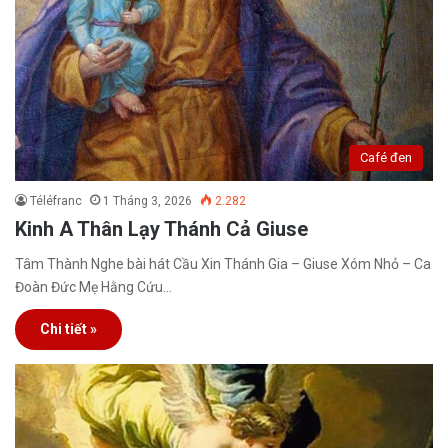
Café đen
Téléfranc
1 Tháng 3, 2026
2.282
Kinh A Thân Lạy Thánh Cả Giuse
Tâm Thành Nghe bài hát Cầu Xin Thánh Gia – Giuse Xóm Nhỏ – Ca
Đoàn Đức Mẹ Hằng Cứu…
Chi tiết »