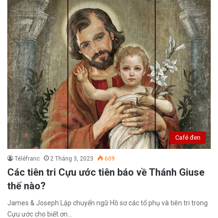
Café đen
Téléfranc
2 Tháng 3, 2023
609
Các tiên tri Cựu ước tiên báo về Thánh Giuse
thế nào?
James & Joseph Lập chuyển ngữ Hồ sơ các tổ phụ và tiên tri trong
Cựu ước cho biết ơn…