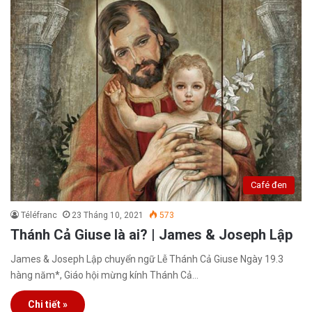
Café đen
Téléfranc
23 Tháng 10, 2021
573
Thánh Cả Giuse là ai? | James & Joseph Lập
James & Joseph Lập chuyển ngữ Lễ Thánh Cả Giuse Ngày 19.3
hàng năm*, Giáo hội mừng kính Thánh Cả…
Chi tiết »