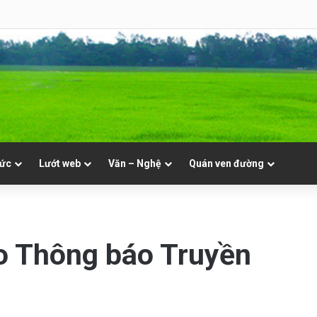
 Mục. Phần VII: ĐỜI LINH MỤC. Cả Nổ
tức
Lướt web
Văn – Nghệ
Quán ven đường
 Thông báo Truyền