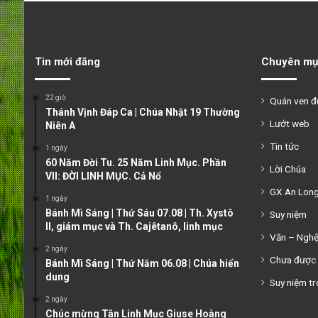
Tin mới đăng
Chuyên mụ
22 giờ
Quán ven 
Thánh Vịnh Đáp Ca | Chúa Nhật 19 Thường
Lướt web
Niên A
Tin tức
1 ngày
60 Năm Đời Tu. 25 Năm Linh Mục. Phần
Lời Chúa
VII: ĐỜI LINH MỤC. Cả Nổ
GX An Lon
1 ngày
Bánh Mì Sáng | Thứ Sáu 07.08 | Th. Xystô
Suy niệm
II, giám mục và Th. Cajêtanô, linh mục
Văn – Ngh
2 ngày
Chưa được 
Bánh Mì Sáng | Thứ Năm 06.08 | Chúa hiển
dung
Suy niệm tr
2 ngày
Chúc mừng Tân Linh Mục Giuse Hoàng