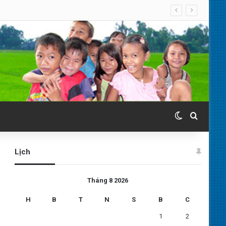
Switch skin
Search 
Lịch
Tháng 8 2026
H
B
T
N
S
B
C
1
2