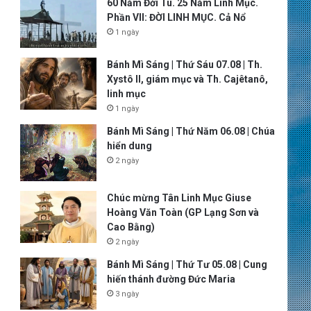
60 Năm Đời Tu. 25 Năm Linh Mục.
Phần VII: ĐỜI LINH MỤC. Cả Nổ
1 ngày
Bánh Mì Sáng | Thứ Sáu 07.08 | Th.
Xystô II, giám mục và Th. Cajêtanô,
linh mục
1 ngày
Bánh Mì Sáng | Thứ Năm 06.08 | Chúa
hiển dung
2 ngày
Chúc mừng Tân Linh Mục Giuse
Hoàng Văn Toàn (GP Lạng Sơn và
Cao Bằng)
2 ngày
Bánh Mì Sáng | Thứ Tư 05.08 | Cung
hiến thánh đường Đức Maria
3 ngày