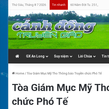
Thứ Sáu, Tháng 8 7 2026
60 Năm Đời Tu. 25 Năm Linh
Tin nhanh
GX An Long
Suy niệm
Lời Chúa
Tin 
Home
/
Tòa Giám Mục Mỹ Tho Thông báo Truyền chức Phó Tế
Tòa Giám Mục Mỹ Tho
chức Phó Tế