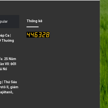
v
t
i
p
o
a
Thống kê
pular
u
g
s
e
áp Ca |
p
9 Thường
a
g
Tu. 25 Năm
e
ần VII: ĐỜI
ả Nổ
 | Thứ Sáu
ystô II, giám
ajêtanô,