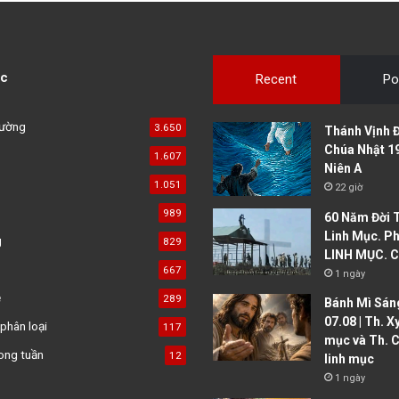
c
Recent
Po
đường
3.650
Thánh Vịnh Đ
Chúa Nhật 1
1.607
Niên A
1.051
22 giờ
989
60 Năm Đời 
Linh Mục. Ph
g
829
LINH MỤC. C
667
1 ngày
ệ
289
Bánh Mì Sáng
07.08 | Th. X
phân loại
117
mục và Th. C
ong tuần
12
linh mục
1 ngày