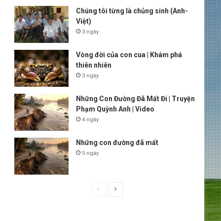
Chúng tôi từng là chủng sinh (Anh-
Việt)
3 ngày
Vòng đời của con cua | Khám phá
thiên nhiên
3 ngày
Những Con Đường Đã Mất Đi | Truyện
Phạm Quỳnh Anh | Video
4 ngày
Những con đường đã mất
5 ngày
P
N
r
e
e
x