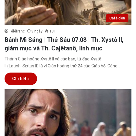
Café đen
Téléfranc
3 ngày
181
Bánh Mì Sáng | Thứ Sáu 07.08 | Th. Xystô II,
giám mục và Th. Cajêtanô, linh mục
Thánh Giáo hoàng Xystô II và các bạn, tử đạo Xystô
II (Latinh: Sixtus II) là vị Giáo hoàng thứ 24 của Giáo hội Công…
Chi tiết »