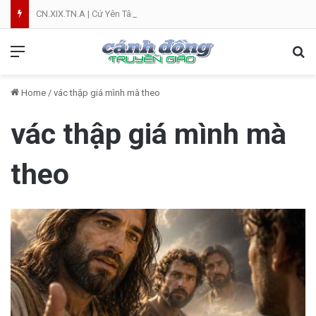
CN.XIX.TN.A | Cứ Yên Tâm | NVT
Menu
Se
Home
/
vác thập giá mình mà theo
vác thập giá mình mà
theo