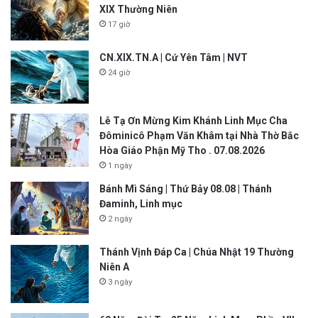
XIX Thường Niên
17 giờ
CN.XIX.TN.A | Cứ Yên Tâm | NVT
24 giờ
Lễ Tạ Ơn Mừng Kim Khánh Linh Mục Cha
Đôminicô Phạm Văn Khâm tại Nhà Thờ Bắc
Hòa Giáo Phận Mỹ Tho . 07.08.2026
1 ngày
Bánh Mì Sáng | Thứ Bảy 08.08 | Thánh
Đaminh, Linh mục
2 ngày
Thánh Vịnh Đáp Ca | Chúa Nhật 19 Thường
Niên A
3 ngày