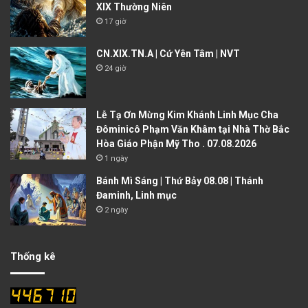
XIX Thường Niên
17 giờ
CN.XIX.TN.A | Cứ Yên Tâm | NVT
24 giờ
Lễ Tạ Ơn Mừng Kim Khánh Linh Mục Cha
Đôminicô Phạm Văn Khâm tại Nhà Thờ Bắc
Hòa Giáo Phận Mỹ Tho . 07.08.2026
1 ngày
Bánh Mì Sáng | Thứ Bảy 08.08 | Thánh
Đaminh, Linh mục
2 ngày
Thống kê