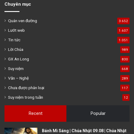
Chuyên mục
Quán ven đường
3.652
Lướt web
1.607
Tin tức
1.051
Lời Chúa
989
GX An Long
830
Suy niệm
668
Văn – Nghệ
289
Chưa được phân loại
117
Suy niệm trong tuần
12
Recent
Popular
Bánh Mì Sáng | Chúa Nhật 09.08 | Chúa Nhật