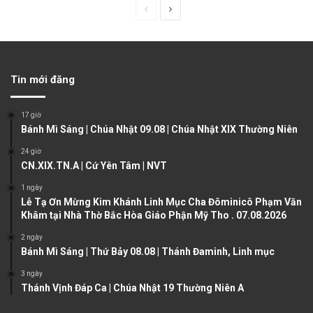
P
N
r
e
e
x
v
t
Tin mới đăng
i
p
o
a
17 giờ
u
g
Bánh Mì Sáng | Chúa Nhật 09.08 | Chúa Nhật XIX Thường Niên
s
e
24 giờ
CN.XIX.TN.A | Cứ Yên Tâm | NVT
p
a
1 ngày
Lễ Tạ Ơn Mừng Kim Khánh Linh Mục Cha Đôminicô Phạm Văn
g
Khâm tại Nhà Thờ Bắc Hòa Giáo Phận Mỹ Tho . 07.08.2026
e
2 ngày
Bánh Mì Sáng | Thứ Bảy 08.08 | Thánh Đaminh, Linh mục
3 ngày
Thánh Vịnh Đáp Ca | Chúa Nhật 19 Thường Niên A