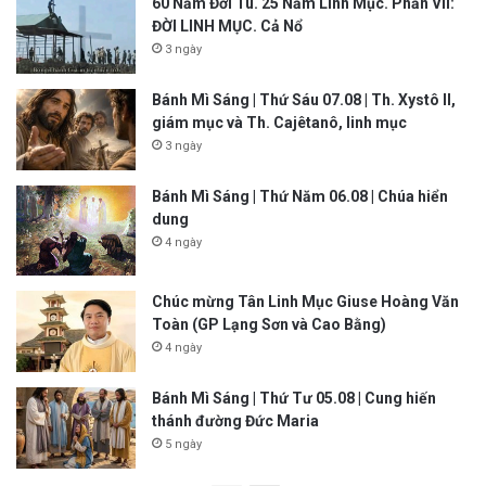
60 Năm Đời Tu. 25 Năm Linh Mục. Phần VII:
ĐỜI LINH MỤC. Cả Nổ
3 ngày
Bánh Mì Sáng | Thứ Sáu 07.08 | Th. Xystô II,
giám mục và Th. Cajêtanô, linh mục
3 ngày
Bánh Mì Sáng | Thứ Năm 06.08 | Chúa hiển
dung
4 ngày
Chúc mừng Tân Linh Mục Giuse Hoàng Văn
Toàn (GP Lạng Sơn và Cao Bằng)
4 ngày
Bánh Mì Sáng | Thứ Tư 05.08 | Cung hiến
thánh đường Đức Maria
5 ngày