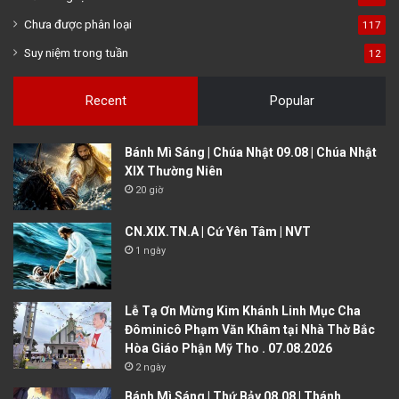
Chưa được phân loại
117
Suy niệm trong tuần
12
Recent
Popular
Bánh Mì Sáng | Chúa Nhật 09.08 | Chúa Nhật
XIX Thường Niên
20 giờ
CN.XIX.TN.A | Cứ Yên Tâm | NVT
1 ngày
Lễ Tạ Ơn Mừng Kim Khánh Linh Mục Cha
Đôminicô Phạm Văn Khâm tại Nhà Thờ Bắc
Hòa Giáo Phận Mỹ Tho . 07.08.2026
2 ngày
Bánh Mì Sáng | Thứ Bảy 08.08 | Thánh