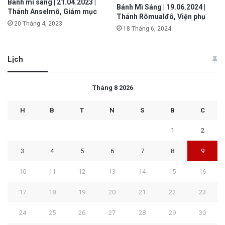
Bánh mì sáng | 21.04.2023 |
Bánh Mì Sáng | 19.06.2024 |
Thánh Anselmô, Giám mục
Thánh Rômualđô, Viện phụ
20 Tháng 4, 2023
18 Tháng 6, 2024
Lịch
Tháng 8 2026
H
B
T
N
S
B
C
1
2
3
4
5
6
7
8
9
10
11
12
13
14
15
16
17
18
19
20
21
22
23
24
25
26
27
28
29
30