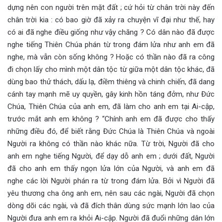
dựng nên con người trên mặt đất ; cứ hỏi từ chân trời này đến
chân trời kia : có bao giờ đã xảy ra chuyện vĩ đại như thế, hay
có ai đã nghe điều giống như vậy chăng ? Có dân nào đã được
nghe tiếng Thiên Chúa phán từ trong đám lửa như anh em đã
nghe, mà vẫn còn sống không ? Hoặc có thần nào đã ra công
đi chọn lấy cho mình một dân tộc từ giữa một dân tộc khác, đã
dùng bao thử thách, dấu lạ, điềm thiêng và chinh chiến, đã dang
cánh tay mạnh mẽ uy quyền, gây kinh hồn táng đởm, như Đức
Chúa, Thiên Chúa của anh em, đã làm cho anh em tại Ai-cập,
trước mắt anh em không ? “Chính anh em đã được cho thấy
những điều đó, để biết rằng Đức Chúa là Thiên Chúa và ngoài
Người ra không có thần nào khác nữa. Từ trời, Người đã cho
anh em nghe tiếng Người, để dạy dỗ anh em ; dưới đất, Người
đã cho anh em thấy ngọn lửa lớn của Người, và anh em đã
nghe các lời Người phán ra từ trong đám lửa. Bởi vì Người đã
yêu thương cha ông anh em, nên sau các ngài, Người đã chọn
dòng dõi các ngài, và đã đích thân dùng sức mạnh lớn lao của
Người đưa anh em ra khỏi Ai-cập. Người đã đuổi những dân lớn