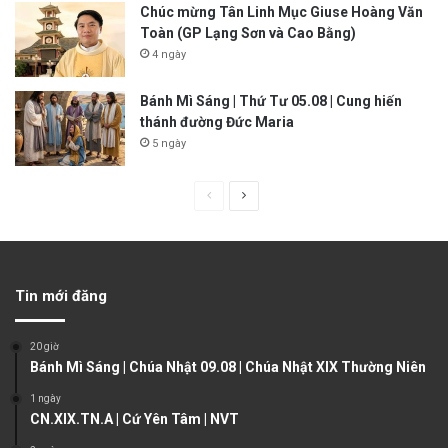
Chúc mừng Tân Linh Mục Giuse Hoàng Văn
Toàn (GP Lạng Sơn và Cao Bằng)
4 ngày
Bánh Mì Sáng | Thứ Tư 05.08 | Cung hiến
thánh đường Đức Maria
5 ngày
P
N
r
e
e
x
v
t
Tin mới đăng
i
p
o
a
20 giờ
u
g
Bánh Mì Sáng | Chúa Nhật 09.08 | Chúa Nhật XIX Thường Niên
s
e
1 ngày
CN.XIX.TN.A | Cứ Yên Tâm | NVT
p
a