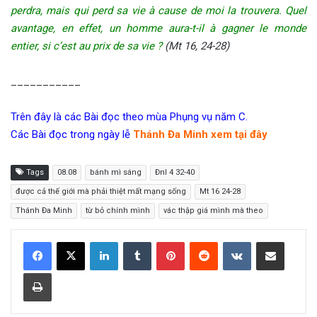
perdra, mais qui perd sa vie à cause de moi la trouvera. Quel
avantage, en effet, un homme aura-t-il à gagner le monde
entier, si c’est au prix de sa vie ?
(Mt 16, 24-28)
___________
Trên đây là các Bài đọc theo mùa Phụng vụ năm C.
Các Bài đọc trong ngày lễ
Thánh Đa Minh xem tại đây
Tags
08.08
bánh mì sáng
Đnl 4 32-40
được cả thế giới mà phải thiệt mất mạng sống
Mt 16 24-28
Thánh Đa Minh
từ bỏ chính mình
vác thập giá mình mà theo
LinkedIn
Tumblr
Pinterest
Reddit
VKontakte
Share via Email
Print