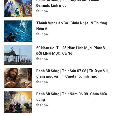
Đaminh, Linh mục
2 ngày
Thánh Vịnh Đáp Ca | Chúa Nhật 19 Thường
Niên A
3 ngày
60 Năm Đời Tu. 25 Năm Linh Mục. Phần VII:
ĐỜI LINH MỤC. Cả Nổ
3 ngày
Bánh Mì Sáng | Thứ Sáu 07.08 | Th. Xystô II,
giám mục và Th. Cajêtanô, linh mục
3 ngày
Bánh Mì Sáng | Thứ Năm 06.08 | Chúa hiển
dung
4 ngày