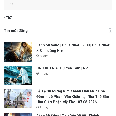
31
« Th7
Tin mới đăng
Bánh Mì Sáng | Chúa Nhật 09.08 | Chúa Nhật
XIX Thường Niên
20 giờ
CN.XIX.TN.A | Cứ Yên Tâm | NVT
1 ngày
Lễ Tạ Ơn Mừng Kim Khánh Linh Mục Cha
Đôminicô Phạm Văn Khâm tại Nhà Thờ Bắc
Hòa Giáo Phận Mỹ Tho . 07.08.2026
2 ngày
Bánh Mì Sáng | Thứ Bảy 08.08 | Thánh