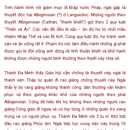
Trên hành trình với giám mục đi khắp nước Pháp, ngài gặp tà
thuyết độc hại Albigensian (*) ở Languedoc. Những người theo
thuyết Albigensian (Cathari, “thanh khiết”) giữ theo 2 quy luật
“Thiện và Ác”. Các vấn đề đều là xấu – do đó họ từ chối mầu
nhiệm Nhập Thể và các Bí tích. Cùng quy luật đó, họ tránh sinh
sản và ăn uống rất ít. Phạm trù nội tâm điều hành những gì phải
được gọi là đời sống anh dũng về tính thuần khiết và khổ hạnh
không được những người bình thường theo thyết này chia sẻ.
Thánh Đa Minh thấy Giáo hội cần chống tà thuyết này, ngài là
thành viên Thập tự quân đi rao giảng chống thuyết này. Ngài
thấy lý do rang giảng không thành công: dân thường vẫn khâm
phục và theo gương khắc khổ của những người theo phái
Albigensian. Cũng dễ hiểu khi họ không theo những người rao
giảng Công giáo đi ngựa và có tùy tùng, ở những quán trọ sang
trọng và có người phục vụ. Thánh Đa Minh với 3 tu sĩ Xitô bắt
đầu rao giảng Phúc âm. Ngài tiếp tục cong việc này trong 10