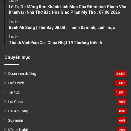
2 ngày
Lễ Tạ Ơn Mừng Kim Khánh Linh Mục Cha Đôminicô Phạm Văn
g
Khâm tại Nhà Thờ Bắc Hòa Giáo Phận Mỹ Tho . 07.08.2026
e
2 ngày
Bánh Mì Sáng | Thứ Bảy 08.08 | Thánh Đaminh, Linh mục
3 ngày
Thánh Vịnh Đáp Ca | Chúa Nhật 19 Thường Niên A
Chuyên mục
Quán ven đường
3.652
Lướt web
1.607
Tin tức
1.051
Lời Chúa
989
GX An Long
830
Suy niệm
668
Văn – Nghệ
289