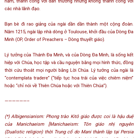
năm, thành công với dân thường nhưng không thành công với
các nhà lãnh đạo.
Bạn bè đi rao giảng của ngài dần dần thành một cộng đoàn.
Năm 1215, ngài lập nhà dòng ở Toulouse, khởi đầu của Dòng Đa
Minh (OP, Order of Preachers – Dòng thuyết giáo).
Lý tưởng của Thánh Đa Minh, và của Dòng Đa Minh, là sống kết
hiệp với Chúa, học tập và cầu nguyện bằng mọi hình thức, đồng
thời cứu thoát mọi người bằng Lời Chúa. Lý tưởng của ngài là
“contemplata tradere” (“tiếp tục hoa trái của việc chiêm niệm”
hoặc “chỉ nói về Thiên Chúa hoặc với Thiên Chúa”).
——————–
(*) Albigensianism: Phong trào Kitô giáo được coi là hậu duệ
của Manichaeism [Manichaeism: Tôn giáo nhị nguyên
(Dualistic religion) thời Trung cổ do Mani thành lập tại Persia