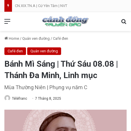
CN.XIX.TN.A | Cứ Yên Tâm | NVT
Menu
Se
Home
/
Quán ven đường
/
Café đen
Café đen
Quán ven đường
Bánh Mì Sáng | Thứ Sáu 08.08 |
Thánh Đa Minh, Linh mục
Mùa Thường Niên | Phụng vụ năm C
Téléfranc
7 Tháng 8, 2025