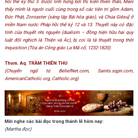
hồi thế kỷ thứ 3. Được linh hứng bởi thị kiến thiên thần, Mani
thấy mình là người cuối cùng trong số các tiên tri gồm Adam,
Đức Phật, Zoroaster (sáng lập Bái hỏa giáo), và Chúa Giêsu] ở
miền Nam nước Pháp hồi thế kỷ 12 và 13. Thuyết này có đặc
tính của thuyết nhị nguyên (dualism – đồng hiện hữu hai quy
luật đối nghịch là Thiện và Ác), bị coi là tà thuyết trong thời
Inquisition (Tòa án Công giáo La Mã cổ, 1232-1820).
Thom. Aq. TRẦM THIÊN THU
(Chuyển ngữ từ BeliefNet.com, Saints.sqpn.com,
AmericanCatholic.org, Catholic.org)
Mời nghe các bài đọc trong thánh lễ hôm nay:
(Martha đọc)