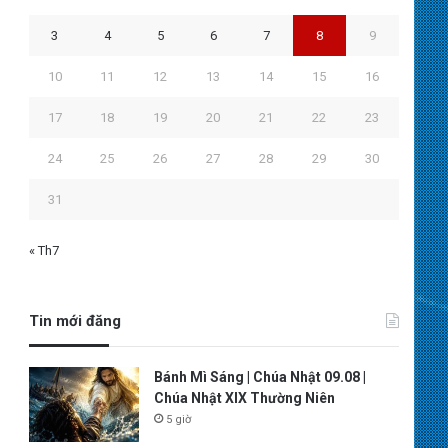
3
4
5
6
7
8
9
10
11
12
13
14
15
16
17
18
19
20
21
22
23
24
25
26
27
28
29
30
31
« Th7
Tin mới đăng
Bánh Mì Sáng | Chúa Nhật 09.08 |
Chúa Nhật XIX Thường Niên
5 giờ