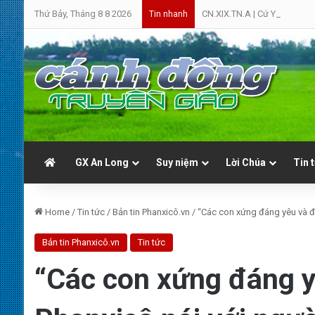
Thứ Bảy, Tháng 8 8 2026
CN.XIX.TN.A | Cứ Yên Tâm | 
Tin nhanh
GX An Long
Suy niệm
Lời Chúa
Tin 
Home
/
Tin tức
/
Bản tin Phanxicô.vn
/
“Các con xứng đáng yêu và đ
Bản tin Phanxicô.vn
Tin tức
“Các con xứng đáng y