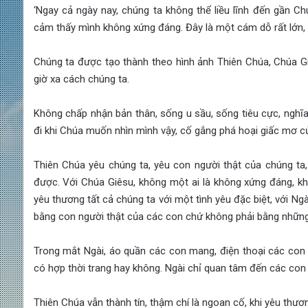
‘Ngay cả ngày nay, chúng ta không thể liều lĩnh đến gần C
cảm thấy mình không xứng đáng. Đây là một cám dỗ rất lớn, k
Chúng ta được tạo thành theo hình ảnh Thiên Chúa, Chúa G
giờ xa cách chúng ta.
Không chấp nhận bản thân, sống u sầu, sống tiêu cực, nghĩa
đi khi Chúa muốn nhìn mình vậy, cố gắng phá hoại giấc mơ c
Thiên Chúa yêu chúng ta, yêu con người thật của chúng ta, 
được. Với Chúa Giêsu, không một ai là không xứng đáng, k
yêu thương tất cả chúng ta với một tình yêu đặc biệt, với Ng
bằng con người thật của các con chứ không phải bằng những
Trong mắt Ngài, áo quần các con mang, điện thoại các con 
có hợp thời trang hay không. Ngài chỉ quan tâm đến các con m
Thiên Chúa vẫn thành tín, thậm chí là ngoan cố, khi yêu thươ