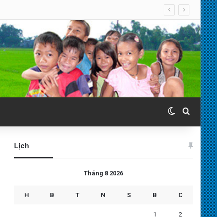
Switch skin
Search 
Lịch
Tháng 8 2026
H
B
T
N
S
B
C
1
2