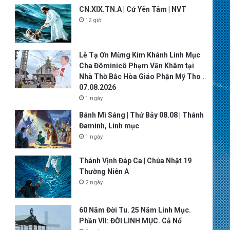
CN.XIX.TN.A | Cứ Yên Tâm | NVT
12 giờ
Lễ Tạ Ơn Mừng Kim Khánh Linh Mục
Cha Đôminicô Phạm Văn Khâm tại
Nhà Thờ Bắc Hòa Giáo Phận Mỹ Tho .
07.08.2026
1 ngày
Bánh Mì Sáng | Thứ Bảy 08.08 | Thánh
Đaminh, Linh mục
1 ngày
Thánh Vịnh Đáp Ca | Chúa Nhật 19
Thường Niên A
2 ngày
60 Năm Đời Tu. 25 Năm Linh Mục.
Phần VII: ĐỜI LINH MỤC. Cả Nổ