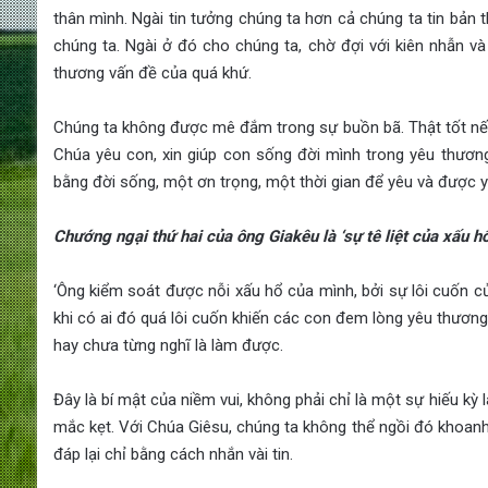
thân mình. Ngài tin tưởng chúng ta hơn cả chúng ta tin bản 
chúng ta. Ngài ở đó cho chúng ta, chờ đợi với kiên nhẫn và
thương vấn đề của quá khứ.
Chúng ta không được mê đắm trong sự buồn bã. Thật tốt nếu
Chúa yêu con, xin giúp con sống đời mình trong yêu thươn
bằng đời sống, một ơn trọng, một thời gian để yêu và được y
Chướng ngại thứ hai của ông Giakêu là ‘sự tê liệt của xấu hổ
‘Ông kiểm soát được nỗi xấu hổ của mình, bởi sự lôi cuốn c
khi có ai đó quá lôi cuốn khiến các con đem lòng yêu thươn
hay chưa từng nghĩ là làm được.
Đây là bí mật của niềm vui, không phải chỉ là một sự hiếu kỳ 
mắc kẹt. Với Chúa Giêsu, chúng ta không thể ngồi đó khoanh
đáp lại chỉ bằng cách nhắn vài tin.