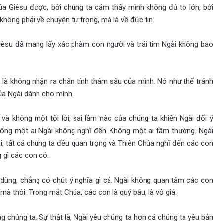
húa Giêsu được, bởi chúng ta cảm thấy mình không đủ to lớn, bởi
hông phải về chuyện tự trọng, mà là về đức tin.
iêsu đã mang lấy xác phàm con người và trái tim Ngài không bao
 là không nhận ra chân tính thâm sâu của mình. Nó như thể tránh
ủa Ngài dành cho mình.
và không một tội lỗi, sai lầm nào của chúng ta khiến Ngài đổi ý
hông một ai Ngài không nghĩ đến. Không một ai tầm thường. Ngài
ài, tất cả chúng ta đều quan trọng và Thiên Chúa nghĩ đến các con
 gì các con có.
dùng, chẳng có chút ý nghĩa gì cả. Ngài không quan tâm các con
à thôi. Trong mắt Chúa, các con là quý báu, là vô giá.
ng chúng ta. Sự thật là, Ngài yêu chúng ta hơn cả chúng ta yêu bản