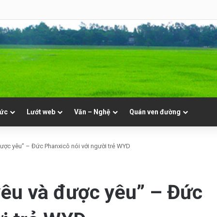
NVT
tức
Lướt web
Văn – Nghệ
Quán ven đường
ược yêu” – Đức Phanxicô nói với người trẻ WYD
êu và được yêu” – Đức