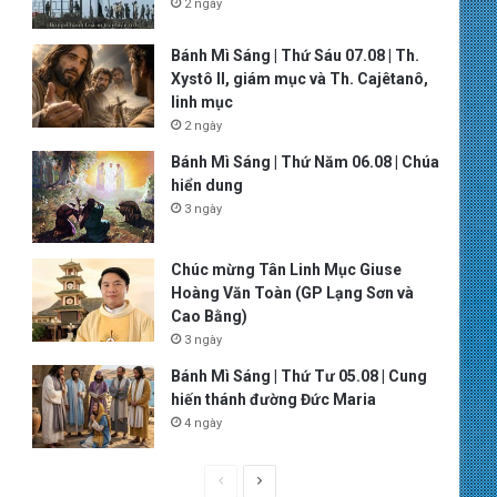
2 ngày
Bánh Mì Sáng | Thứ Sáu 07.08 | Th.
Xystô II, giám mục và Th. Cajêtanô,
linh mục
2 ngày
Bánh Mì Sáng | Thứ Năm 06.08 | Chúa
hiển dung
3 ngày
Chúc mừng Tân Linh Mục Giuse
Hoàng Văn Toàn (GP Lạng Sơn và
Cao Bằng)
3 ngày
Bánh Mì Sáng | Thứ Tư 05.08 | Cung
hiến thánh đường Đức Maria
4 ngày
P
N