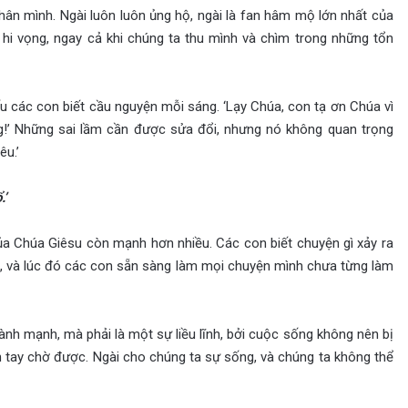
thân mình. Ngài luôn luôn ủng hộ, ngài là fan hâm mộ lớn nhất của
 hi vọng, ngay cả khi chúng ta thu mình và chìm trong những tổn
 các con biết cầu nguyện mỗi sáng. ‘Lạy Chúa, con tạ ơn Chúa vì
g!’ Những sai lầm cần được sửa đổi, nhưng nó không quan trọng
êu.’
.’
ủa Chúa Giêsu còn mạnh hơn nhiều. Các con biết chuyện gì xảy ra
g, và lúc đó các con sẵn sàng làm mọi chuyện mình chưa từng làm
lành mạnh, mà phải là một sự liều lĩnh, bởi cuộc sống không nên bị
 tay chờ được. Ngài cho chúng ta sự sống, và chúng ta không thể