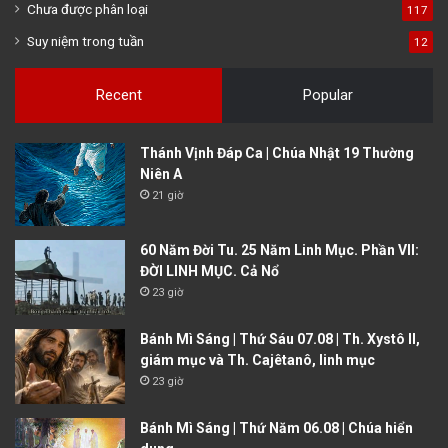
Chưa được phân loại
117
Suy niệm trong tuần
12
Recent
Popular
Thánh Vịnh Đáp Ca | Chúa Nhật 19 Thường
Niên A
21 giờ
60 Năm Đời Tu. 25 Năm Linh Mục. Phần VII:
ĐỜI LINH MỤC. Cả Nổ
23 giờ
Bánh Mì Sáng | Thứ Sáu 07.08 | Th. Xystô II,
giám mục và Th. Cajêtanô, linh mục
23 giờ
Bánh Mì Sáng | Thứ Năm 06.08 | Chúa hiển