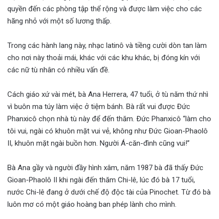
quyền đến các phòng tập thể rộng và được làm việc cho các
hãng nhỏ với một số lương thấp.
Trong các hành lang này, nhạc latinô và tiềng cười dòn tan làm
cho nơi này thoải mái, khác với các khu khác, bị đóng kín với
các nữ tù nhân có nhiều vấn đề.
Cách giáo xứ vài mét, bà Ana Herrera, 47 tuổi, ở tù năm thứ nhì
vì buôn ma túy làm việc ở tiệm bánh. Bà rất vui được Đức
Phanxicô chọn nhà tù này để đến thăm. Đức Phanxicô “làm cho
tôi vui, ngài có khuôn mặt vui vẻ, không như Đức Gioan-Phaolô
II, khuôn mặt ngài buồn hơn. Người Á-căn-đình cũng vui!’’
Bà Ana gầy và người đầy hình xâm, năm 1987 bà đã thấy Đức
Gioan-Phaolô II khi ngài đến thăm Chi-lê, lúc đó bà 17 tuổi,
nước Chi-lê đang ở dưới chế độ độc tài của Pinochet. Từ đó bà
luôn mơ có một giáo hoàng ban phép lành cho mình.