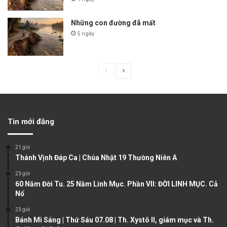
Những con đường đã mất
5 ngày
P
N
r
e
e
x
v
t
Tin mới đăng
i
p
o
a
21 giờ
u
g
Thánh Vịnh Đáp Ca | Chúa Nhật 19 Thường Niên A
s
e
23 giờ
60 Năm Đời Tu. 25 Năm Linh Mục. Phần VII: ĐỜI LINH MỤC. Cả
p
Nổ
a
23 giờ
g
Bánh Mì Sáng | Thứ Sáu 07.08 | Th. Xystô II, giám mục và Th.