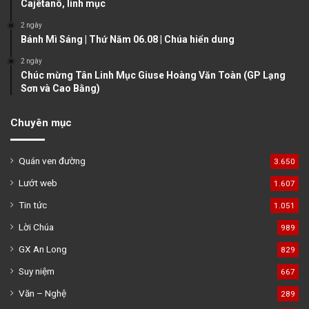
e
Cajêtanô, linh mục
2 ngày
Bánh Mì Sáng | Thứ Năm 06.08 | Chúa hiển dung
2 ngày
Chúc mừng Tân Linh Mục Giuse Hoàng Văn Toàn (GP Lạng
Sơn và Cao Bằng)
Chuyên mục
Quán ven đường
3.650
Lướt web
1.607
Tin tức
1.051
Lời Chúa
989
GX An Long
829
Suy niệm
667
Văn – Nghệ
289