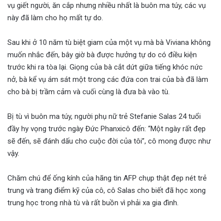
vụ giết người, ăn cắp nhưng nhiều nhất là buôn ma túy, các vụ
này đã làm cho họ mất tự do.
Sau khi ở 10 năm tù biệt giam của một vụ mà bà Viviana không
muốn nhắc đến, bây giờ bà được hưởng tự do có điều kiện
trước khi ra tòa lại. Giọng của bà cắt dứt giữa tiếng khóc nức
nở, bà kể vụ ám sát một trong các đứa con trai của bà đã làm
cho bà bị trầm cảm và cuối cùng là đưa bà vào tù.
Bị tù vì buôn ma túy, người phụ nữ trẻ Stefanie Salas 24 tuổi
đầy hy vọng trước ngày Đức Phanxicô đến: “Một ngày rất đẹp
sẽ đến, sẽ đánh dấu cho cuộc đời của tôi”, cô mong được như
vậy.
Chăm chú để ống kính của hãng tin AFP chụp thật đẹp nét trẻ
trung và trang điểm kỹ của cô, cô Salas cho biết đã học xong
trung học trong nhà tù và rất buồn vì phải xa gia đình.