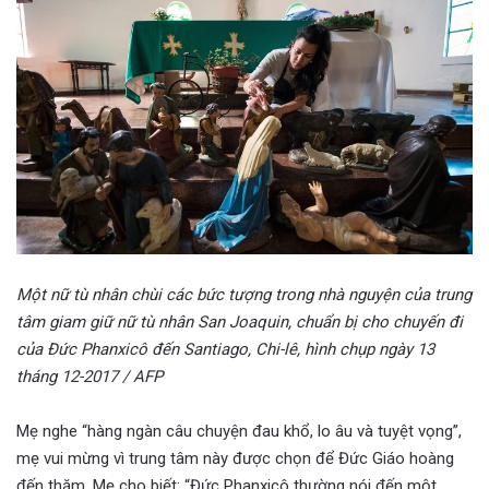
Một nữ tù nhân chùi các bức tượng trong nhà nguyện của trung
tâm giam giữ nữ tù nhân San Joaquin, chuẩn bị cho chuyến đi
của Đức Phanxicô đến Santiago, Chi-lê, hình chụp ngày 13
tháng 12-2017 / AFP
Mẹ nghe “hàng ngàn câu chuyện đau khổ, lo âu và tuyệt vọng”,
mẹ vui mừng vì trung tâm này được chọn để Đức Giáo hoàng
đến thăm. Mẹ cho biết: “Đức Phanxicô thường nói đến một