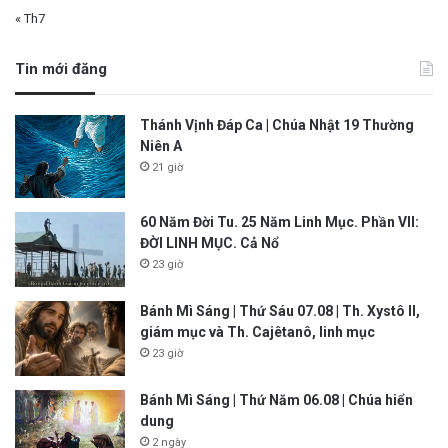
« Th7
Tin mới đăng
Thánh Vịnh Đáp Ca | Chúa Nhật 19 Thường
Niên A
21 giờ
60 Năm Đời Tu. 25 Năm Linh Mục. Phần VII:
ĐỜI LINH MỤC. Cả Nổ
23 giờ
Bánh Mì Sáng | Thứ Sáu 07.08 | Th. Xystô II,
giám mục và Th. Cajêtanô, linh mục
23 giờ
Bánh Mì Sáng | Thứ Năm 06.08 | Chúa hiển
dung
2 ngày