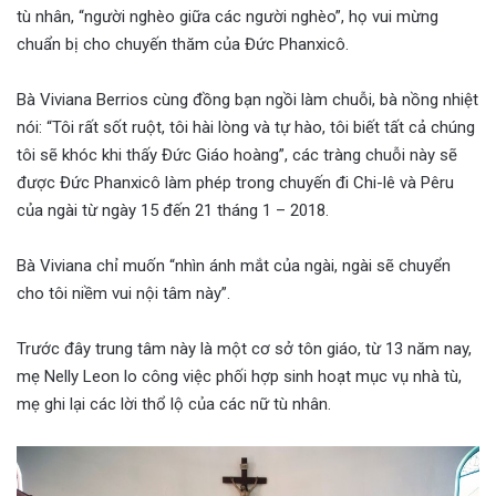
tù nhân, “người nghèo giữa các người nghèo”, họ vui mừng
chuẩn bị cho chuyến thăm của Đức Phanxicô.
Bà Viviana Berrios cùng đồng bạn ngồi làm chuỗi, bà nồng nhiệt
nói: “Tôi rất sốt ruột, tôi hài lòng và tự hào, tôi biết tất cả chúng
tôi sẽ khóc khi thấy Đức Giáo hoàng”, các tràng chuỗi này sẽ
được Đức Phanxicô làm phép trong chuyến đi Chi-lê và Pêru
của ngài từ ngày 15 đến 21 tháng 1 – 2018.
Bà Viviana chỉ muốn “nhìn ánh mắt của ngài, ngài sẽ chuyển
cho tôi niềm vui nội tâm này”.
Trước đây trung tâm này là một cơ sở tôn giáo, từ 13 năm nay,
mẹ Nelly Leon lo công việc phối hợp sinh hoạt mục vụ nhà tù,
mẹ ghi lại các lời thổ lộ của các nữ tù nhân.