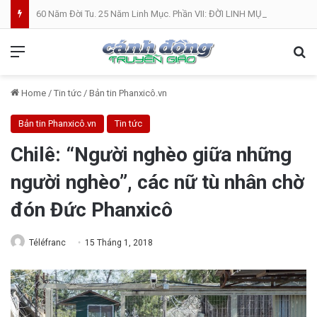
60 Năm Đời Tu. 25 Năm Linh Mục. Phần VII: ĐỜI LINH MỤC. Cả Nổ
Menu
Se
Home
/
Tin tức
/
Bản tin Phanxicô.vn
Bản tin Phanxicô.vn
Tin tức
Chilê: “Người nghèo giữa những
người nghèo”, các nữ tù nhân chờ
đón Đức Phanxicô
Téléfranc
15 Tháng 1, 2018