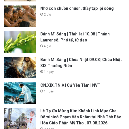
Nhớ con chuồn chuồn, thầy tập lội sông
2 giờ
Bánh Mì Sáng | Thứ Hai 10.08 | Thánh
Laurensô, Phó tế, tử đạo
4 giờ
Bánh Mì Sáng | Chúa Nhật 09.08 | Chúa Nhật
XIX Thường Niên
1 ngày
CN.XIX.TN.A | Cứ Yên Tâm | NVT
1 ngày
Lễ Tạ Ơn Mừng Kim Khánh Linh Mục Cha
Đôminicô Phạm Văn Khâm tại Nhà Thờ Bắc
Hòa Giáo Phận Mỹ Tho . 07.08.2026