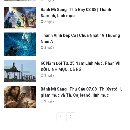
2 ngày
Bánh Mì Sáng | Thứ Bảy 08.08 | Thánh
Đaminh, Linh mục
2 ngày
Thánh Vịnh Đáp Ca | Chúa Nhật 19 Thường
Niên A
3 ngày
60 Năm Đời Tu. 25 Năm Linh Mục. Phần VII:
ĐỜI LINH MỤC. Cả Nổ
3 ngày
Bánh Mì Sáng | Thứ Sáu 07.08 | Th. Xystô II,
giám mục và Th. Cajêtanô, linh mục
3 ngày
P
N
r
e