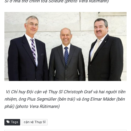
Sĩ ở nhà thờ chính tòa Soleure (photo Vera Rütimann)
Vị Chỉ huy Đội cận vệ Thụy Sĩ Christoph Graf và hai người tiền
nhiệm, ông Pius Segmüller (bên trái) và ông Elmar Mäder (bên
phải) (photo Vera Rütimann)
Tags
cận vệ Thụy Sĩ