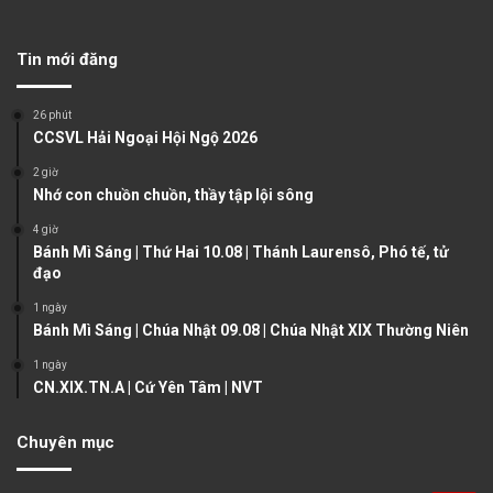
e
x
v
t
Tin mới đăng
i
p
o
a
26 phút
u
g
CCSVL Hải Ngoại Hội Ngộ 2026
s
e
2 giờ
Nhớ con chuồn chuồn, thầy tập lội sông
p
a
4 giờ
Bánh Mì Sáng | Thứ Hai 10.08 | Thánh Laurensô, Phó tế, tử
g
đạo
e
1 ngày
Bánh Mì Sáng | Chúa Nhật 09.08 | Chúa Nhật XIX Thường Niên
1 ngày
CN.XIX.TN.A | Cứ Yên Tâm | NVT
Chuyên mục