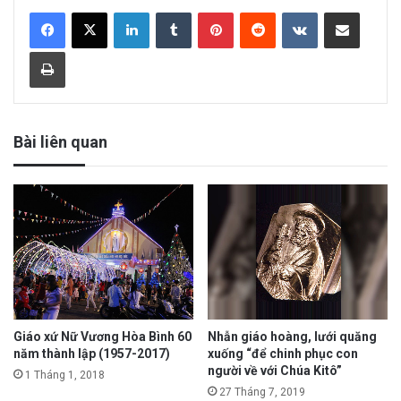
LinkedIn
Tumblr
Pinterest
Reddit
VKontakte
Share via Email
Print
Bài liên quan
Giáo xứ Nữ Vương Hòa Bình 60
Nhẫn giáo hoàng, lưới quăng
năm thành lập (1957-2017)
xuống “để chinh phục con
người về với Chúa Kitô”
1 Tháng 1, 2018
27 Tháng 7, 2019