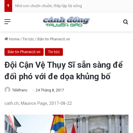
Nhớ con chuồn chuồn, thầy tập lội sông
Menu
Se
Home
/
Tin tức
/
Bản tin Phanxicô.vn
Bản tin Phanxicô.vn
Tin tức
Đội Cận Vệ Thụy Sĩ sẵn sàng để
đối phó với đe dọa khủng bố
Téléfranc
24 Tháng 8, 2017
cath.ch, Maurice Page, 2017-08-22