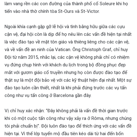
làm vang rền các con đường của thành phố cổ Soleure khi họ
tiến vào nhà thờ chính tòa St-Ours và St-Victor.
Ngoài khía cạnh gặp gỡ lễ hội và tình bằng hữu giữa các cựu
cận vệ, đại hội còn là dịp để họ nêu lên các vấn đề hiện tại nhất
là việc đào tạo về mặt tôn giáo và thiêng liêng cho các cận vệ,
và về vấn đề an ninh của Vatican. Ông Christoph Graf, chỉ huy
Đội từ năm 2015, nhắc lại, các cận vệ không phải chỉ có nhiệm
vụ đứng chụp hình với khách du lịch trong bộ đồng phục đẹp
mắt với gươm giáo cổ truyền nhưng họ còn được đào tạo để
thật sự là một đội bảo vệ với các kỹ thuật hiện đại nhất. Một sự
đào tạo luôn cần thiết, nhất là khi phải đứng trước các vụ tấn
công như vụ tấn công ở Barcelona gần đây.
Vị chỉ huy xác nhận: “Đây không phải là vấn đề thời gian trước
khi có một cuộc tấn công như vậy xảy ra ở Rôma, nhưng chúng
tôi phải chuẩn bị”. Đội luôn đào tạo để thích ứng với các vấn đề
hiện tại. Vì thế lớp tuyển mộ đầu tiên kéo dài từ hai đến bốn