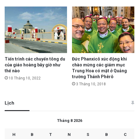
Tiến trình các chuyến tông du
Đức Phanxicô xúc động khi
của giáo hoàng bây giờ như
chào mừng các giám mục
thế nào
Trung Hoa có mặt ở Quảng
trường Thánh Phêrô
10 Tháng 10, 2022
3 Tháng 10, 2018
Lịch
Tháng 8 2026
H
B
T
N
S
B
C