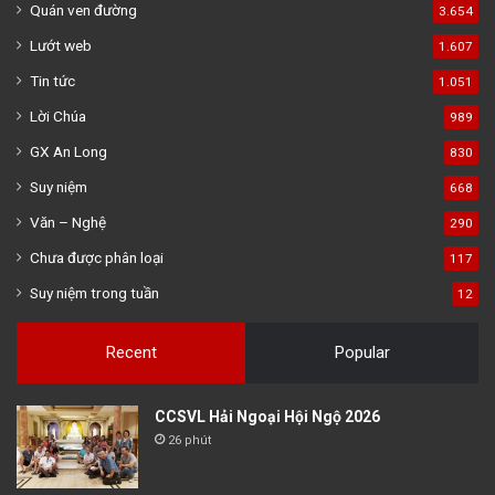
Quán ven đường
3.654
Lướt web
1.607
Tin tức
1.051
Lời Chúa
989
GX An Long
830
Suy niệm
668
Văn – Nghệ
290
Chưa được phân loại
117
Suy niệm trong tuần
12
Recent
Popular
CCSVL Hải Ngoại Hội Ngộ 2026
26 phút