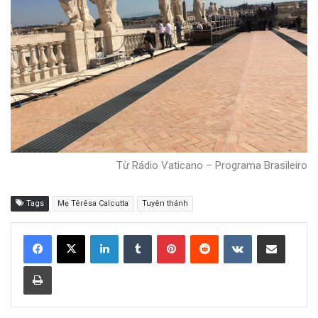
Từ Rádio Vaticano – Programa Brasileiro
Tags
Mẹ Têrêsa Calcutta
Tuyên thánh
LinkedIn
Tumblr
Pinterest
Reddit
VKontakte
Share via Email
Print