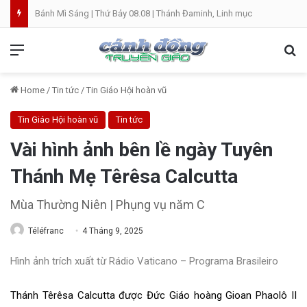
Thánh Vịnh Đáp Ca | Chúa Nhật 19 Thường Niên A
Menu
Se
Home
/
Tin tức
/
Tin Giáo Hội hoàn vũ
Tin Giáo Hội hoàn vũ
Tin tức
Vài hình ảnh bên lề ngày Tuyên
Thánh Mẹ Têrêsa Calcutta
Mùa Thường Niên | Phụng vụ năm C
Téléfranc
4 Tháng 9, 2025
Hình ảnh trích xuất từ Rádio Vaticano – Programa Brasileiro
Thánh Têrêsa Calcutta được Đức
Giáo hoàng Gioan Phaolô II