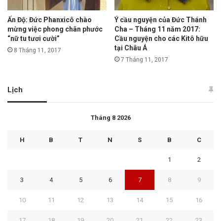
Ấn Độ: Đức Phanxicô chào
Ý cầu nguyện của Đức Thánh
mừng việc phong chân phước
Cha – Tháng 11 năm 2017:
“nữ tu tươi cười”
Cầu nguyện cho các Kitô hữu
tại Châu Á
8 Tháng 11, 2017
7 Tháng 11, 2017
Lịch
Tháng 8 2026
H
B
T
N
S
B
C
1
2
3
4
5
6
7
8
9
10
11
12
13
14
15
16
17
18
19
20
21
22
23