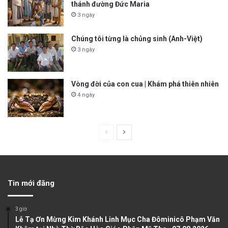
thánh đường Đức Maria
3 ngày
Chúng tôi từng là chủng sinh (Anh-Việt)
3 ngày
Vòng đời của con cua | Khám phá thiên nhiên
4 ngày
P
N
r
e
e
x
v
t
Tin mới đăng
i
p
o
a
3 giờ
u
g
Lễ Tạ Ơn Mừng Kim Khánh Linh Mục Cha Đôminicô Phạm Văn