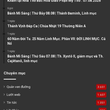
Khâm tại Nhà Thờ Bắc Hòa Giáo Phận Mỹ Tho . 07.08.2026
s
e
6 giờ
p
Bánh Mì Sáng | Thứ Bảy 08.08 | Thánh Đaminh, Linh mục
a
1 ngày
g
Thánh Vịnh Đáp Ca | Chúa Nhật 19 Thường Niên A
e
1 ngày
60 Năm Đời Tu. 25 Năm Linh Mục. Phần VII: ĐỜI LINH MỤC. Cả
Nổ
1 ngày
Bánh Mì Sáng | Thứ Sáu 07.08 | Th. Xystô II, giám mục và Th.
Cajêtanô, linh mục
Chuyên mục
Quán ven đường
3.651
Lướt web
1.607
Tin tức
1.051