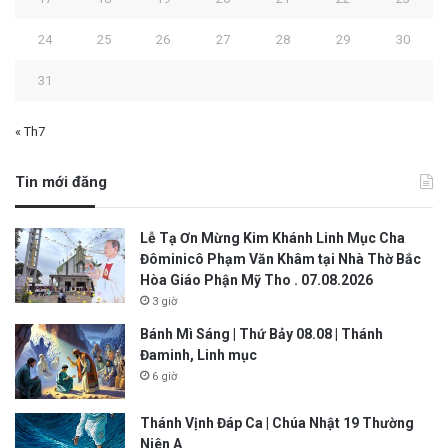
24
25
26
27
28
29
30
31
« Th7
Tin mới đăng
Lễ Tạ Ơn Mừng Kim Khánh Linh Mục Cha
Đôminicô Phạm Văn Khâm tại Nhà Thờ Bắc
Hòa Giáo Phận Mỹ Tho . 07.08.2026
3 giờ
Bánh Mì Sáng | Thứ Bảy 08.08 | Thánh
Đaminh, Linh mục
6 giờ
Thánh Vịnh Đáp Ca | Chúa Nhật 19 Thường
Niên A