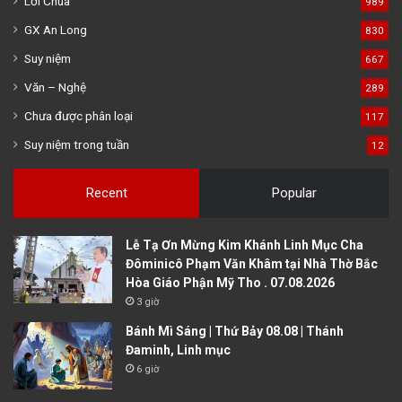
Lời Chúa
989
GX An Long
830
Suy niệm
667
Văn – Nghệ
289
Chưa được phân loại
117
Suy niệm trong tuần
12
Recent
Popular
Lễ Tạ Ơn Mừng Kim Khánh Linh Mục Cha
Đôminicô Phạm Văn Khâm tại Nhà Thờ Bắc
Hòa Giáo Phận Mỹ Tho . 07.08.2026
3 giờ
Bánh Mì Sáng | Thứ Bảy 08.08 | Thánh
Đaminh, Linh mục
6 giờ