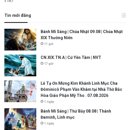
« Th7
Tin mới đăng
Bánh Mì Sáng | Chúa Nhật 09.08 | Chúa Nhật
XIX Thường Niên
11 giờ
CN.XIX.TN.A | Cứ Yên Tâm | NVT
17 giờ
Lễ Tạ Ơn Mừng Kim Khánh Linh Mục Cha
Đôminicô Phạm Văn Khâm tại Nhà Thờ Bắc
Hòa Giáo Phận Mỹ Tho . 07.08.2026
1 ngày
Bánh Mì Sáng | Thứ Bảy 08.08 | Thánh
Đaminh, Linh mục
1 ngày