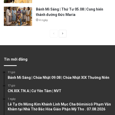
Bánh Mì Sáng | Thứ Tư 05.08 | Cung hiến
thánh đường Đức Maria
4 ngày
P
N
r
e
e
x
v
t
Tin mới đăng
i
p
o
a
11 giờ
u
g
Bánh Mì Sáng | Chúa Nhật 09.08 | Chúa Nhật XIX Thường Niên
s
e
17 giờ
CN.XIX.TN.A | Cứ Yên Tâm | NVT
p
a
1 ngày
Lễ Tạ Ơn Mừng Kim Khánh Linh Mục Cha Đôminicô Phạm Văn
g
Khâm tại Nhà Thờ Bắc Hòa Giáo Phận Mỹ Tho . 07.08.2026
e