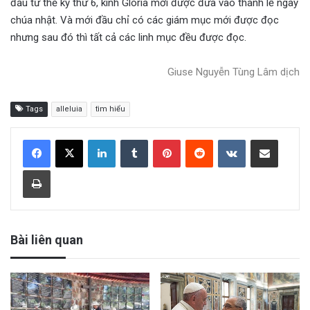
đầu từ thế kỷ thứ 6, kinh Gloria mới được đưa vào thánh lễ ngày
chúa nhật. Và mới đầu chỉ có các giám mục mới được đọc
nhưng sau đó thì tất cả các linh mục đều được đọc.
Giuse Nguyễn Tùng Lâm dịch
Tags
alleluia
tìm hiểu
LinkedIn
Tumblr
Pinterest
Reddit
VKontakte
Share via Email
Print
Bài liên quan