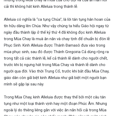
cải thì không hát kinh Alleluia trong thánh lễ.
Alleluia có nghĩa là “ca tụng Chúa”, là lời tán tụng hân hoan của
tín hữu dâng lên Chúa. Như vậy chúng ta hiểu Giáo hội ngay từ
ngày đầu thành lập ở thế kỷ thứ 4 đã không đọc kinh Alleluia
trong Mùa Chay là muà ăn năn và chay tịnh để chuẩn bị đón lễ
Phục Sinh. Kinh Alleluia được Thánh Đamasô đưa vào trong
mùa phục sinh, sau đó được Thánh Gregoiria Cả dùng rộng ra
trong tất cả các thánh lễ, kể cả thánh lễ dành cho người chết,
trước khi bị ngưng hát trong Mùa Chay và thánh lễ dành cho
người qua đời. Vào thời Trung Cổ, trước khi bắt đầu Mùa Chay,
giáo dân còn giã biệt kinh Alleluia như giã biệt một người bạn
mình sẽ gặp lại sau này.
Trong Mùa Chay, kinh Alleluia được thay thế bởi một câu tán
tụng như một loại thánh vịnh hay một đoạn Phúc Âm. Nhưng
ngoài lý do thiêng liêng gắn với việc ăn năn hối cải trong Mùa