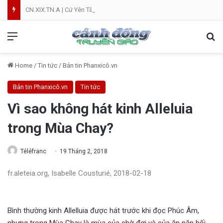
CN.XIX.TN.A | Cứ Yên Tâm | NVT
Menu
Se
Home
/
Tin tức
/
Bản tin Phanxicô.vn
Bản tin Phanxicô.vn
Tin tức
Vì sao không hát kinh Alleluia
trong Mùa Chay?
Téléfranc
19 Tháng 2, 2018
fr.aleteia.org, Isabelle Cousturié, 2018-02-18
Bình thường kinh Allelluia được hát trước khi đọc Phúc Âm,
nhưng trong Mùa Chay là mùa của chờ đợi và của ăn năn hối