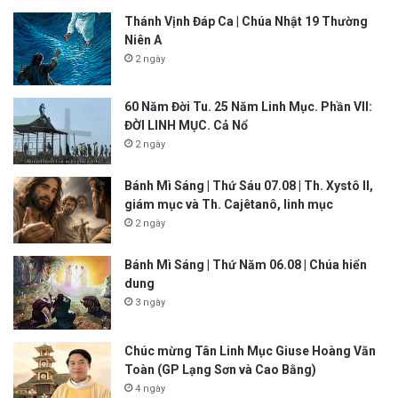
Thánh Vịnh Đáp Ca | Chúa Nhật 19 Thường
Niên A
2 ngày
60 Năm Đời Tu. 25 Năm Linh Mục. Phần VII:
ĐỜI LINH MỤC. Cả Nổ
2 ngày
Bánh Mì Sáng | Thứ Sáu 07.08 | Th. Xystô II,
giám mục và Th. Cajêtanô, linh mục
2 ngày
Bánh Mì Sáng | Thứ Năm 06.08 | Chúa hiển
dung
3 ngày
Chúc mừng Tân Linh Mục Giuse Hoàng Văn
Toàn (GP Lạng Sơn và Cao Bằng)
4 ngày