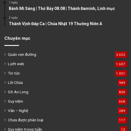
1 ngày
Bánh Mì Sáng | Thứ Bảy 08.08 | Thánh Đaminh, Linh mục
2 ngày
Thánh Vịnh Đáp Ca | Chúa Nhật 19 Thường Niên A
Chuyên mục
Quán ven đường
3.652
Lướt web
1.607
Tin tức
1.051
Lời Chúa
989
GX An Long
830
Suy niệm
668
Văn – Nghệ
289
Chưa được phân loại
117
Suy niệm trong tuần
12