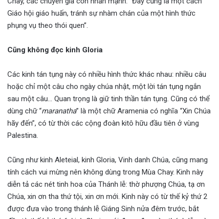
Chay, các chuyên gia còn nhấn mạnh: “Đây cũng là một cách
Giáo hội giáo huấn, tránh sự nhàm chán của một hình thức
phụng vụ theo thói quen”.
Cũng không đọc kinh Gloria
Các kinh tán tụng này có nhiều hình thức khác nhau: nhiều câu
hoặc chỉ một câu cho ngày chúa nhật, một lời tán tụng ngắn
sau một câu… Quan trọng là giữ tinh thần tán tụng. Cũng có thể
dùng chữ “
maranatha
” là một chữ Aramenia có nghĩa “Xin Chúa
hãy đến”, có từ thời các cộng đoàn kitô hữu đầu tiên ở vùng
Palestina.
Cũng như kinh Aleteial, kinh Gloria, Vinh danh Chúa, cũng mang
tính cách vui mừng nên không dùng trong Mùa Chay. Kinh này
diễn tả các nét tinh hoa của Thánh lễ: thờ phượng Chúa, tạ ơn
Chúa, xin ơn tha thứ tội, xin ơn mới. Kinh này có từ thế kỷ thứ 2
được đưa vào trong thánh lễ Giáng Sinh nửa đêm trước, bắt