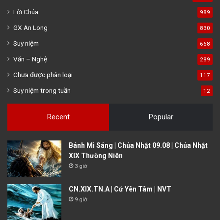
Lời Chúa
989
GX An Long
830
Suy niệm
668
Văn – Nghệ
289
Chưa được phân loại
117
Suy niệm trong tuần
12
Recent
Popular
Bánh Mì Sáng | Chúa Nhật 09.08 | Chúa Nhật
XIX Thường Niên
3 giờ
CN.XIX.TN.A | Cứ Yên Tâm | NVT
9 giờ