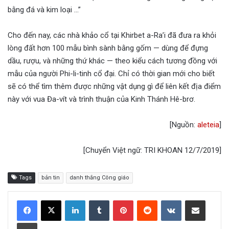
bằng đá và kim loại …”
Cho đến nay, các nhà khảo cổ tại Khirbet a-Ra’i đã đưa ra khỏi
lòng đất hơn 100 mẫu bình sành bằng gốm — dùng để đựng
dầu, rượu, và những thứ khác — theo kiểu cách tương đồng với
mẫu của người Phi-li-tinh cổ đại. Chỉ có thời gian mới cho biết
sẽ có thể tìm thêm được những vật dụng gì để liên kết địa điểm
này với vua Đa-vít và trình thuận của Kinh Thánh Hê-brơ.
[Nguồn:
aleteia
]
[Chuyển Việt ngữ: TRI KHOAN 12/7/2019]
Tags
bản tin
danh thắng Công giáo
LinkedIn
Tumblr
Pinterest
Reddit
VKontakte
Share via Email
Print