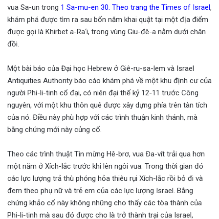
vua Sa-un trong
1 Sa-mu-en 30
.
Theo trang the Times of Israel
,
khám phá được tìm ra sau bốn năm khai quật tại một địa điểm
được gọi là Khirbet a-Ra‘i, trong vùng Giu-đê-a nằm dưới chân
đồi.
Một bài báo của Đại học Hebrew ở Giê-ru-sa-lem và Israel
Antiquities Authority báo cáo khám phá về một khu định cư của
người Phi-li-tinh cổ đại, có niên đại thế kỷ 12-11 trước Công
nguyên, với một khu thôn quê được xây dựng phía trên tàn tích
của nó. Điều này phù hợp với các trình thuận kinh thánh, mà
bằng chứng mới này củng cố.
Theo các trình thuật Tin mừng Hê-brơ, vua Đa-vít trải qua hơn
một năm ở Xích-lắc trước khi lên ngôi vua. Trong thời gian đó
các lực lượng trả thù phóng hỏa thiêu rụi Xích-lắc rồi bỏ đi và
đem theo phụ nữ và trẻ em của các lực lượng Israel. Bằng
chứng khảo cổ này không những cho thấy các tòa thành của
Phi-li-tinh mà sau đó được cho là trở thành trại của Israel,