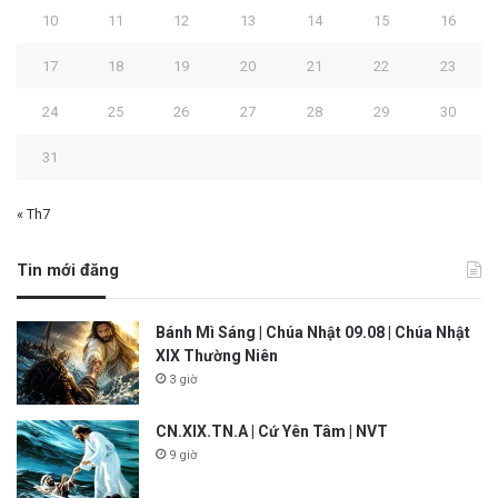
10
11
12
13
14
15
16
17
18
19
20
21
22
23
24
25
26
27
28
29
30
31
« Th7
Tin mới đăng
Bánh Mì Sáng | Chúa Nhật 09.08 | Chúa Nhật
XIX Thường Niên
3 giờ
CN.XIX.TN.A | Cứ Yên Tâm | NVT
9 giờ