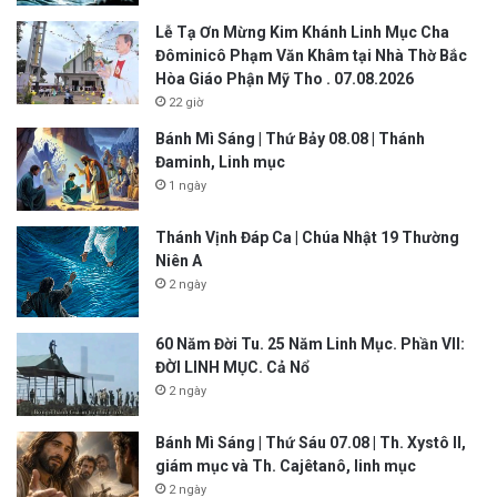
Lễ Tạ Ơn Mừng Kim Khánh Linh Mục Cha
Đôminicô Phạm Văn Khâm tại Nhà Thờ Bắc
Hòa Giáo Phận Mỹ Tho . 07.08.2026
22 giờ
Bánh Mì Sáng | Thứ Bảy 08.08 | Thánh
Đaminh, Linh mục
1 ngày
Thánh Vịnh Đáp Ca | Chúa Nhật 19 Thường
Niên A
2 ngày
60 Năm Đời Tu. 25 Năm Linh Mục. Phần VII:
ĐỜI LINH MỤC. Cả Nổ
2 ngày
Bánh Mì Sáng | Thứ Sáu 07.08 | Th. Xystô II,
giám mục và Th. Cajêtanô, linh mục
2 ngày