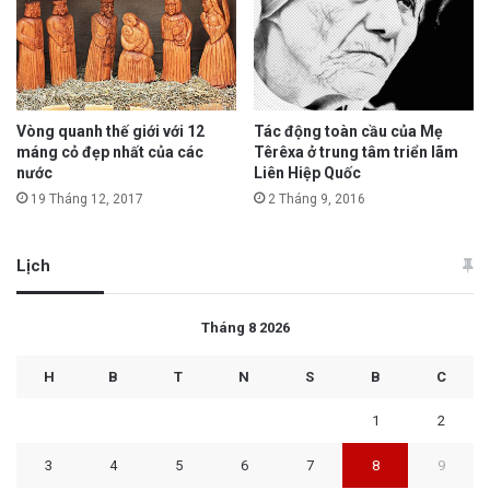
Vòng quanh thế giới với 12
Tác động toàn cầu của Mẹ
máng cỏ đẹp nhất của các
Têrêxa ở trung tâm triển lãm
nước
Liên Hiệp Quốc
19 Tháng 12, 2017
2 Tháng 9, 2016
Lịch
Tháng 8 2026
H
B
T
N
S
B
C
1
2
3
4
5
6
7
8
9