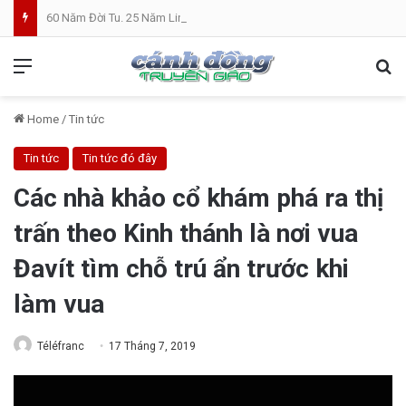
60 Năm Đời Tu. 25 Năm Linh Mục. Phần VII: ĐỜI LINH MỤC. Cả Nổ
Menu
Se
Home
/
Tin tức
Tin tức
Tin tức đó đây
Các nhà khảo cổ khám phá ra thị
trấn theo Kinh thánh là nơi vua
Đavít tìm chỗ trú ẩn trước khi
làm vua
Téléfranc
17 Tháng 7, 2019