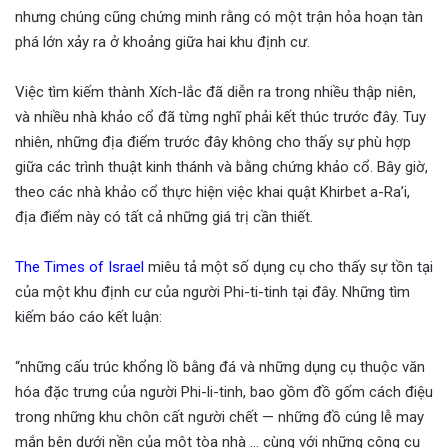
nhưng chúng cũng chứng minh rằng có một trận hỏa hoạn tàn
phá lớn xảy ra ở khoảng giữa hai khu định cư.
Việc tìm kiếm thành Xích-lắc đã diễn ra trong nhiều thập niên,
và nhiều nhà khảo cổ đã từng nghĩ phải kết thúc trước đây. Tuy
nhiên, những địa điểm trước đây không cho thấy sự phù hợp
giữa các trình thuật kinh thánh và bằng chứng khảo cổ. Bây giờ,
theo các nhà khảo cổ thực hiện việc khai quật Khirbet a-Ra’i,
địa điểm này có tất cả những giá trị cần thiết.
The Times of Israel
miêu tả một số dụng cụ cho thấy sự tồn tại
của một khu định cư của người Phi-ti-tinh tại đây. Những tìm
kiếm báo cáo kết luận:
“những cấu trúc khổng lồ bằng đá và những dụng cụ thuộc văn
hóa đặc trưng của người Phi-li-tinh, bao gồm đồ gốm cách điệu
trong những khu chôn cất người chết — những đồ cúng lễ may
mắn bên dưới nền của một tòa nhà … cùng với những công cụ