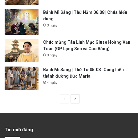
Bánh Mì Sáng | Thứ Năm 06.08 | Chúa hiển
dung
3 ngày
Chúc mừng Tân Linh Mục Giuse Hoàng Văn
Toàn (GP Lạng Sơn và Cao Bằng)
3 ngày
Bánh Mì Sáng | Thứ Tư 05.08 | Cung hiến
thánh đường Đức Maria
4 ngày
P
N
r
e
e
x
v
t
Tin mới đăng
i
p