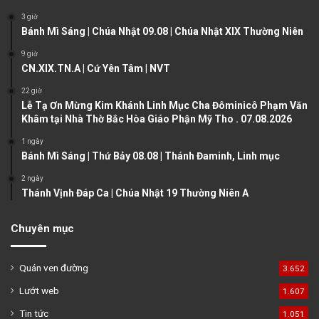
o
a
3 giờ
u
g
Bánh Mì Sáng | Chúa Nhật 09.08 | Chúa Nhật XIX Thường Niên
s
e
9 giờ
CN.XIX.TN.A | Cứ Yên Tâm | NVT
p
a
22 giờ
Lễ Tạ Ơn Mừng Kim Khánh Linh Mục Cha Đôminicô Phạm Văn
g
Khâm tại Nhà Thờ Bắc Hòa Giáo Phận Mỹ Tho . 07.08.2026
e
1 ngày
Bánh Mì Sáng | Thứ Bảy 08.08 | Thánh Đaminh, Linh mục
2 ngày
Thánh Vịnh Đáp Ca | Chúa Nhật 19 Thường Niên A
Chuyên mục
Quán ven đường
3.652
Lướt web
1.607
Tin tức
1.051