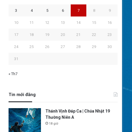
3
4
5
6
7
8
9
10
11
12
13
14
15
16
17
18
19
20
21
22
23
24
25
26
27
28
29
30
31
« Th7
Tin mới đăng
Thánh Vịnh Đáp Ca | Chúa Nhật 19
Thường Niên A
18 giờ