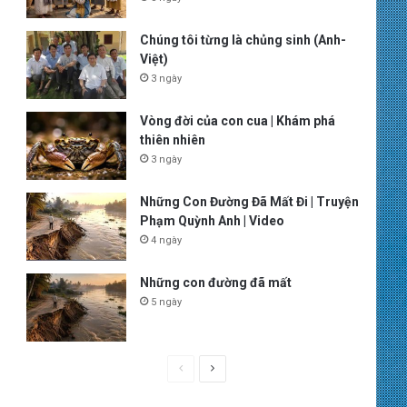
Chúng tôi từng là chủng sinh (Anh-
Việt)
3 ngày
Vòng đời của con cua | Khám phá
thiên nhiên
3 ngày
Những Con Đường Đã Mất Đi | Truyện
Phạm Quỳnh Anh | Video
4 ngày
Những con đường đã mất
5 ngày
P
N
r
e