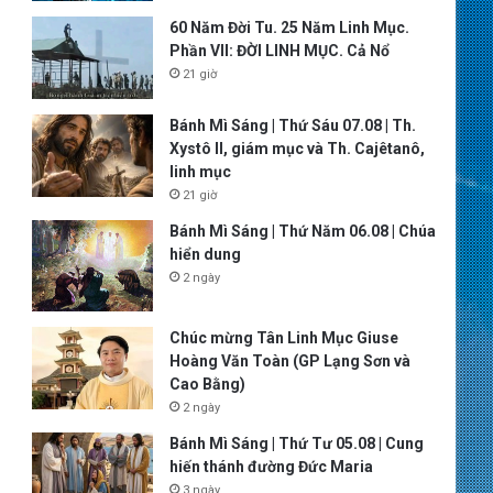
60 Năm Đời Tu. 25 Năm Linh Mục.
Phần VII: ĐỜI LINH MỤC. Cả Nổ
21 giờ
Bánh Mì Sáng | Thứ Sáu 07.08 | Th.
Xystô II, giám mục và Th. Cajêtanô,
linh mục
21 giờ
Bánh Mì Sáng | Thứ Năm 06.08 | Chúa
hiển dung
2 ngày
Chúc mừng Tân Linh Mục Giuse
Hoàng Văn Toàn (GP Lạng Sơn và
Cao Bằng)
2 ngày
Bánh Mì Sáng | Thứ Tư 05.08 | Cung
hiến thánh đường Đức Maria
3 ngày