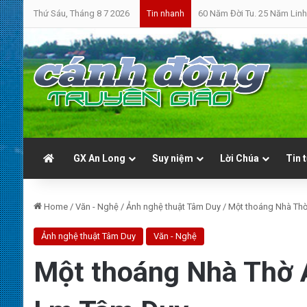
Thứ Sáu, Tháng 8 7 2026
60 Năm Đời Tu. 25 Năm Linh
Tin nhanh
GX An Long
Suy niệm
Lời Chúa
Tin 
Home
/
Văn - Nghệ
/
Ảnh nghệ thuật Tâm Duy
/
Một thoáng Nhà Thờ
Ảnh nghệ thuật Tâm Duy
Văn - Nghệ
Một thoáng Nhà Thờ 