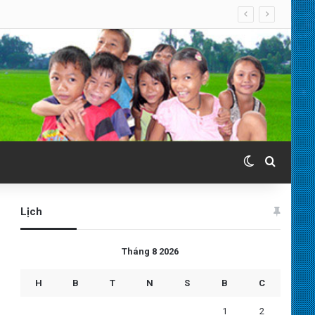
Switch skin
Search 
Lịch
Tháng 8 2026
H
B
T
N
S
B
C
1
2