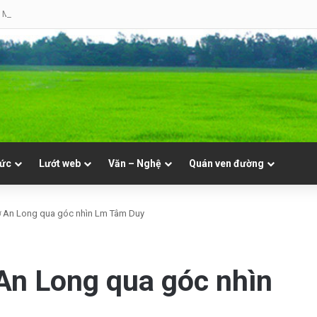
 Mục. Phần VII: ĐỜI LINH MỤC. Cả Nổ
tức
Lướt web
Văn – Nghệ
Quán ven đường
 An Long qua góc nhìn Lm Tâm Duy
An Long qua góc nhìn