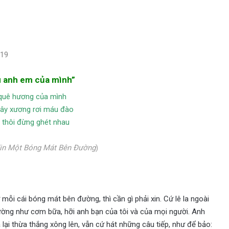
019
êu anh em của mình”
u quê hương của mình
ây xương rơi máu đào
n thôi đừng ghét nhau
in Một Bóng Mát Bên Đường
)
 mỗi cái bóng mát bên đường, thì cần gì phải xin. Cứ lê la ngoài
ường như cơm bữa, hỡi anh bạn của tôi và của mọi người. Anh
lại thừa thắng xông lên, vẫn cứ hát những câu tiếp, như để bảo: