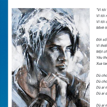
“Vì tô
Vì tôi 
Vì tôi
Mình t
Đời số
Vì thi
Một ch
Yêu th
Xua ta
Dù cho
Dù cho
Dù ai 
Dù ai 
Dù ai 