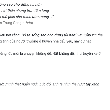
sống sao cho đừng tủi hờn
 nát thân nhưng trọn tấm lòng
n thế gian như mình ước mong …”
n Trung Cang –
bđd
)
Nếu hát rằng:
“Vì ta sống sao cho đừng tủi hờn”,
và:
“Cầu xin thế
 tình của người thường ở huyện nhà dấu yêu, nay cứ hát.
bằng lời, mới là chuyện không dễ. Rất không dễ, như truyện kể ở
i mình thật ngắn ngủi. Lúc đó, anh ta nhìn thấy Bụt tay xách