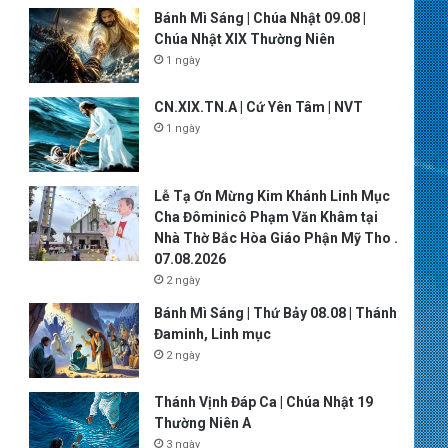
Bánh Mì Sáng | Chúa Nhật 09.08 |
Chúa Nhật XIX Thường Niên
1 ngày
CN.XIX.TN.A | Cứ Yên Tâm | NVT
1 ngày
Lễ Tạ Ơn Mừng Kim Khánh Linh Mục
Cha Đôminicô Phạm Văn Khâm tại
Nhà Thờ Bắc Hòa Giáo Phận Mỹ Tho .
07.08.2026
2 ngày
Bánh Mì Sáng | Thứ Bảy 08.08 | Thánh
Đaminh, Linh mục
2 ngày
Thánh Vịnh Đáp Ca | Chúa Nhật 19
Thường Niên A
3 ngày