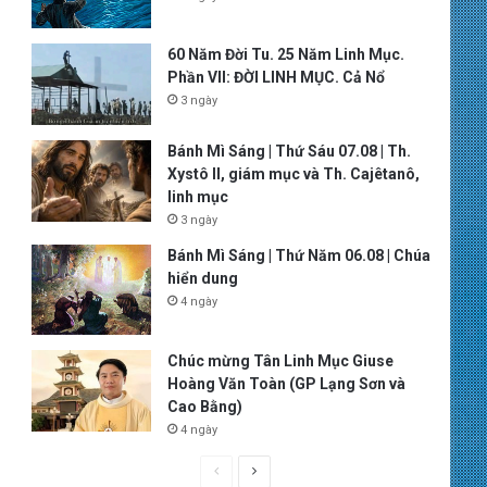
60 Năm Đời Tu. 25 Năm Linh Mục.
Phần VII: ĐỜI LINH MỤC. Cả Nổ
3 ngày
Bánh Mì Sáng | Thứ Sáu 07.08 | Th.
Xystô II, giám mục và Th. Cajêtanô,
linh mục
3 ngày
Bánh Mì Sáng | Thứ Năm 06.08 | Chúa
hiển dung
4 ngày
Chúc mừng Tân Linh Mục Giuse
Hoàng Văn Toàn (GP Lạng Sơn và
Cao Bằng)
4 ngày
P
N