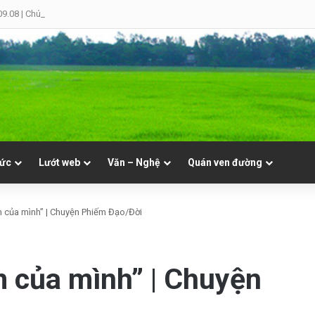
09.08 | Chúa Nhật XIX Thường Niên
tức
Lướt web
Văn – Nghệ
Quán ven đường
em của mình” | Chuyện Phiếm Đạo/Đời
em của mình” | Chuyện