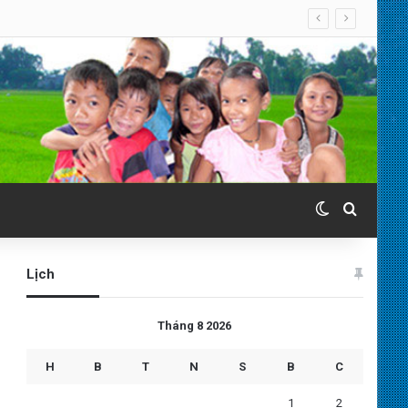
Switch skin
Search 
Lịch
Tháng 8 2026
H
B
T
N
S
B
C
1
2