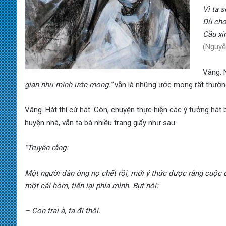
Vì ta 
Dù cho
Cầu xi
(Nguyễ
Vâng. 
gian như mình ước mong.”
vẫn là những ước mong rất thường
Vâng. Hát thì cứ hát. Còn, chuyện thực hiện các ý tưởng hát 
huyện nhà, vẫn ta bà nhiều trang giấy như sau:
“Truyện rằng:
Một người đàn ông nọ chết rồi, mới ý thức được rằng cuộc đờ
một cái hòm, tiến lại phía mình. Bụt nói:
– Con trai à, ta đi thôi.