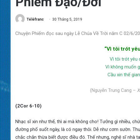
Phiếm Đạo/Đời
Téléfranc
30 Tháng 5, 2019
Chuyện Phiếm đọc sau ngày Lễ Chúa Về Trời năm C 02/6/2
“Vì tôi trót y
Vì tôi trót yê
Vì không muốn g
Cầu xin thế gia
(Nguyễn Trung Cang –
X
(2Cor 6-10)
Nhạc sĩ xin như thế, thì ai mà không cho! Tưởng gì nhiều, chứ
đường phố suốt ngày, là có ngay thôi. Dễ như cơm sườn. Th
chắc chắn thừa biết được điều đó. Thế nhưng, nghệ sĩ nhà ta 