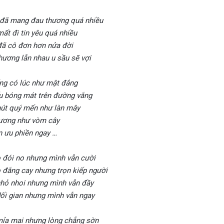
i đã mang đau thương quá nhiều
mất đi tin yêu quá nhiều
 đã cô đơn hơn nửa đời
hương lẫn nhau u sầu sẽ vợi
ng có lúc như mật đắng
ếu bóng mát trên đường vắng
út quý mến như làn mây
ương như vòm cây
n ưu phiền ngay …
 đói no nhưng mình vẫn cười
 đắng cay nhưng trọn kiếp người
nhỏ nhoi nhưng mình vẫn đầy
dối gian nhưng mình vẫn ngay
mỉa mai nhưng lòng chẳng sờn