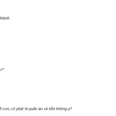
thành.
y?”
ề con, có phải là quần áo và tiền không ạ?