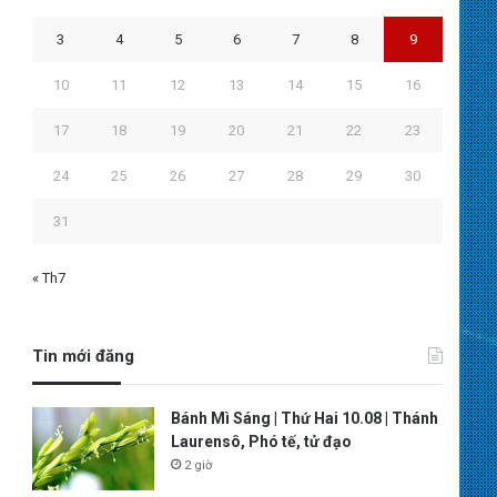
3
4
5
6
7
8
9
10
11
12
13
14
15
16
17
18
19
20
21
22
23
24
25
26
27
28
29
30
31
« Th7
Tin mới đăng
Bánh Mì Sáng | Thứ Hai 10.08 | Thánh
Laurensô, Phó tế, tử đạo
2 giờ