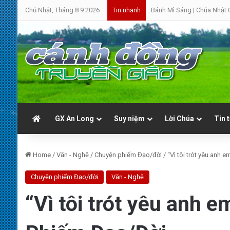
Chủ Nhật, Tháng 8 9 2026
Bánh Mì Sáng | Chúa Nhật 
Tin nhanh
GX An Long
Suy niệm
Lời Chúa
Tin 
Home
/
Văn - Nghệ
/
Chuyện phiếm Đạo/đời
/
“Vì tôi trót yêu anh 
Chuyện phiếm Đạo/đời
Văn - Nghệ
“Vì tôi trót yêu anh 