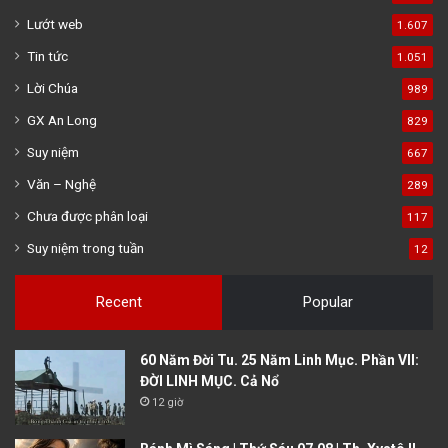
Lướt web
1.607
Tin tức
1.051
Lời Chúa
989
GX An Long
829
Suy niệm
667
Văn – Nghệ
289
Chưa được phân loại
117
Suy niệm trong tuần
12
Recent
Popular
60 Năm Đời Tu. 25 Năm Linh Mục. Phần VII:
ĐỜI LINH MỤC. Cả Nổ
12 giờ