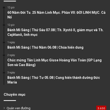
o
a
12 giờ
u
g
60 Năm Đời Tu. 25 Năm Linh Mục. Phần VII: ĐỜI LINH MỤC. Cả
Nổ
s
e
12 giờ
p
Bánh Mì Sáng | Thứ Sáu 07.08 | Th. Xystô II, giám mục và Th.
a
Cajêtanô, linh mục
g
1 ngày
e
Bánh Mì Sáng | Thứ Năm 06.08 | Chúa hiển dung
2 ngày
Chúc mừng Tân Linh Mục Giuse Hoàng Văn Toàn (GP Lạng
Sơn và Cao Bằng)
3 ngày
Bánh Mì Sáng | Thứ Tư 05.08 | Cung hiến thánh đường Đức
Maria
Chuyên mục
Quán ven đường
3.650