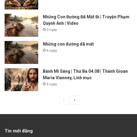
Những Con Đường Đã Mất Đi | Truyện Phạm
Quỳnh Anh | Video
3 ngày
Những con đường đã mất
4 ngày
Bánh Mì Sáng | Thứ Ba 04.08 | Thánh Gioan
Maria Vianney, Linh mục
4 ngày
P
N
r
e
e
x
v
t
Tin mới đăng
i
p