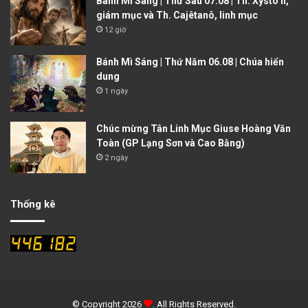
Bánh Mì Sáng | Thứ Sáu 07.08 | Th. Xystô II,
giám mục và Th. Cajêtanô, linh mục
12 giờ
Bánh Mì Sáng | Thứ Năm 06.08 | Chúa hiển
dung
1 ngày
Chúc mừng Tân Linh Mục Giuse Hoàng Văn
Toàn (GP Lạng Sơn và Cao Bằng)
2 ngày
Thống kê
© Copyright 2026
. All Rights Reserved.