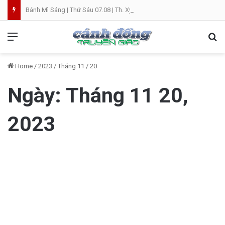
Bánh Mì Sáng | Thứ Sáu 07.08 | Th. Xystô II, giám mục và Th. Cajêtanô, linh mục
Menu
Se
Home
/
2023
/
Tháng 11
/
20
Ngày:
Tháng 11 20,
2023