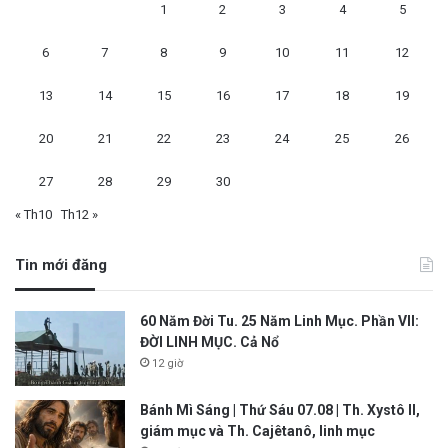
1
2
3
4
5
6
7
8
9
10
11
12
13
14
15
16
17
18
19
20
21
22
23
24
25
26
27
28
29
30
« Th10
Th12 »
Tin mới đăng
60 Năm Đời Tu. 25 Năm Linh Mục. Phần VII:
ĐỜI LINH MỤC. Cả Nổ
12 giờ
Bánh Mì Sáng | Thứ Sáu 07.08 | Th. Xystô II,
giám mục và Th. Cajêtanô, linh mục