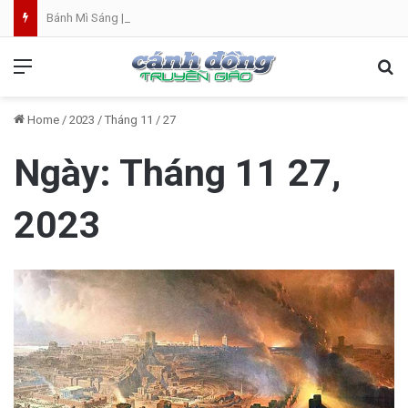
Bánh Mì Sáng | Thứ Bảy 08.08 | Thánh Đaminh, Linh mục
Menu
Se
Home
/
2023
/
Tháng 11
/
27
Ngày:
Tháng 11 27,
2023