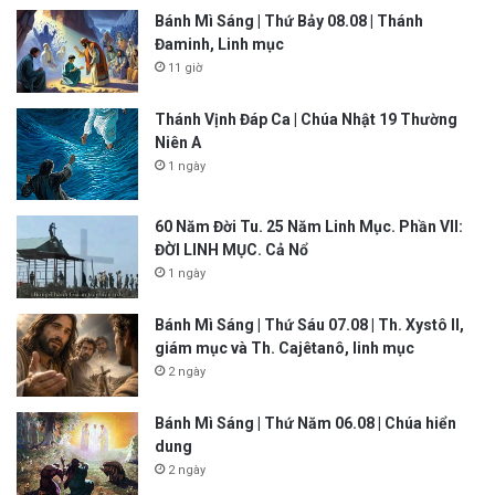
Bánh Mì Sáng | Thứ Bảy 08.08 | Thánh
Đaminh, Linh mục
11 giờ
Thánh Vịnh Đáp Ca | Chúa Nhật 19 Thường
Niên A
1 ngày
60 Năm Đời Tu. 25 Năm Linh Mục. Phần VII:
ĐỜI LINH MỤC. Cả Nổ
1 ngày
Bánh Mì Sáng | Thứ Sáu 07.08 | Th. Xystô II,
giám mục và Th. Cajêtanô, linh mục
2 ngày
Bánh Mì Sáng | Thứ Năm 06.08 | Chúa hiển
dung
2 ngày