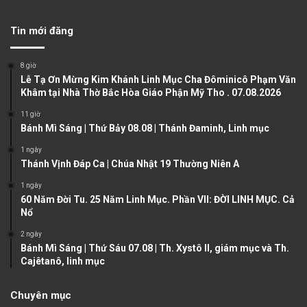
e
x
v
t
Tin mới đăng
i
p
o
a
8 giờ
u
g
Lễ Tạ Ơn Mừng Kim Khánh Linh Mục Cha Đôminicô Phạm Văn
Khâm tại Nhà Thờ Bắc Hòa Giáo Phận Mỹ Tho . 07.08.2026
s
e
11 giờ
p
Bánh Mì Sáng | Thứ Bảy 08.08 | Thánh Đaminh, Linh mục
a
1 ngày
g
Thánh Vịnh Đáp Ca | Chúa Nhật 19 Thường Niên A
e
1 ngày
60 Năm Đời Tu. 25 Năm Linh Mục. Phần VII: ĐỜI LINH MỤC. Cả
Nổ
2 ngày
Bánh Mì Sáng | Thứ Sáu 07.08 | Th. Xystô II, giám mục và Th.
Cajêtanô, linh mục
Chuyên mục