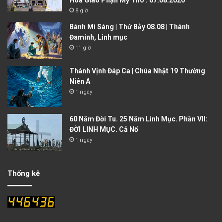
Hòa Giáo Phận Mỹ Tho . 07.08.2026
8 giờ
Bánh Mì Sáng | Thứ Bảy 08.08 | Thánh
Đaminh, Linh mục
11 giờ
Thánh Vịnh Đáp Ca | Chúa Nhật 19 Thường
Niên A
1 ngày
60 Năm Đời Tu. 25 Năm Linh Mục. Phần VII:
ĐỜI LINH MỤC. Cả Nổ
1 ngày
Thống kê