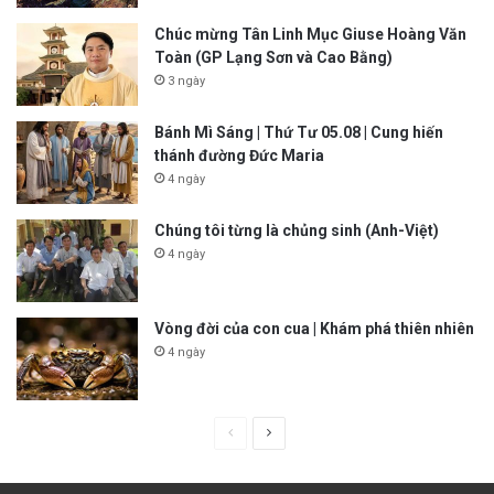
Chúc mừng Tân Linh Mục Giuse Hoàng Văn
Toàn (GP Lạng Sơn và Cao Bằng)
3 ngày
Bánh Mì Sáng | Thứ Tư 05.08 | Cung hiến
thánh đường Đức Maria
4 ngày
Chúng tôi từng là chủng sinh (Anh-Việt)
4 ngày
Vòng đời của con cua | Khám phá thiên nhiên
4 ngày
P
N
r
e