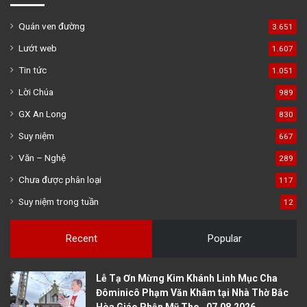
Quán ven đường
3.651
Lướt web
1.607
Tin tức
1.051
Lời Chúa
989
GX An Long
830
Suy niệm
667
Văn – Nghệ
289
Chưa được phân loại
117
Suy niệm trong tuần
12
Recent
Popular
Lễ Tạ Ơn Mừng Kim Khánh Linh Mục Cha
Đôminicô Phạm Văn Khâm tại Nhà Thờ Bắc