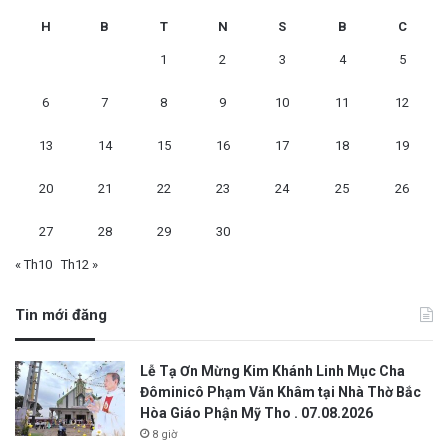
H
B
T
N
S
B
C
1
2
3
4
5
6
7
8
9
10
11
12
13
14
15
16
17
18
19
20
21
22
23
24
25
26
27
28
29
30
« Th10
Th12 »
Tin mới đăng
Lễ Tạ Ơn Mừng Kim Khánh Linh Mục Cha
Đôminicô Phạm Văn Khâm tại Nhà Thờ Bắc
Hòa Giáo Phận Mỹ Tho . 07.08.2026
8 giờ