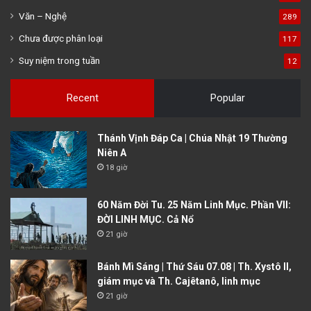
Văn – Nghệ
289
Chưa được phân loại
117
Suy niệm trong tuần
12
Recent
Popular
Thánh Vịnh Đáp Ca | Chúa Nhật 19 Thường
Niên A
18 giờ
60 Năm Đời Tu. 25 Năm Linh Mục. Phần VII:
ĐỜI LINH MỤC. Cả Nổ
21 giờ
Bánh Mì Sáng | Thứ Sáu 07.08 | Th. Xystô II,
giám mục và Th. Cajêtanô, linh mục
21 giờ