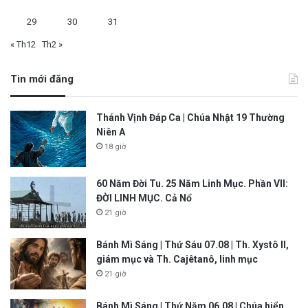
29
30
31
« Th12
Th2 »
Tin mới đăng
Thánh Vịnh Đáp Ca | Chúa Nhật 19 Thường
Niên A
18 giờ
60 Năm Đời Tu. 25 Năm Linh Mục. Phần VII:
ĐỜI LINH MỤC. Cả Nổ
21 giờ
Bánh Mì Sáng | Thứ Sáu 07.08 | Th. Xystô II,
giám mục và Th. Cajêtanô, linh mục
21 giờ
Bánh Mì Sáng | Thứ Năm 06.08 | Chúa hiển