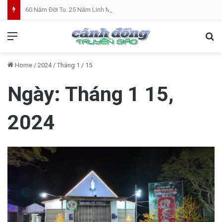
60 Năm Đời Tu. 25 Năm Linh Mục. Phần VII: ĐỜI LINH MỤC. Cả Nổ
Menu
Se
Home
/
2024
/
Tháng 1
/
15
Ngày:
Tháng 1 15,
2024