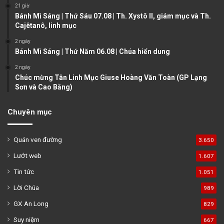
21 giờ
g
Bánh Mì Sáng | Thứ Sáu 07.08 | Th. Xystô II, giám mục và Th.
e
Cajêtanô, linh mục
2 ngày
Bánh Mì Sáng | Thứ Năm 06.08 | Chúa hiển dung
2 ngày
Chúc mừng Tân Linh Mục Giuse Hoàng Văn Toàn (GP Lạng
Sơn và Cao Bằng)
Chuyên mục
Quán ven đường
3.650
Lướt web
1.607
Tin tức
1.051
Lời Chúa
989
GX An Long
829
Suy niệm
667