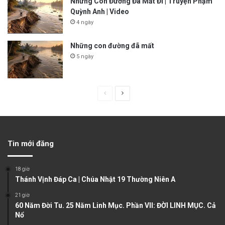
Những Con Đường Đã Mất Đi | Truyện Phạm
Quỳnh Anh | Video
4 ngày
Những con đường đã mất
5 ngày
P
N
r
e
e
x
v
t
Tin mới đăng
i
p
o
a
18 giờ
u
g
Thánh Vịnh Đáp Ca | Chúa Nhật 19 Thường Niên A
s
e
21 giờ
60 Năm Đời Tu. 25 Năm Linh Mục. Phần VII: ĐỜI LINH MỤC. Cả
p
Nổ
a