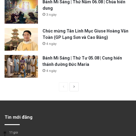
Bánh Mì Sáng | Thứ Năm 06.08 | Chúa hiển
dung
3 ngày
Chúc mừng Tân Linh Mục Giuse Hoàng Văn
Toàn (GP Lạng Sơn và Cao Bằng)
4 ngày
Bánh Mì Sáng | Thứ Tư 05.08 | Cung hiến
thánh đường Đức Maria
4 ngày
P
N
r
e
e
x
v
t
Tin mới đăng
i
p
o
a
11 giờ