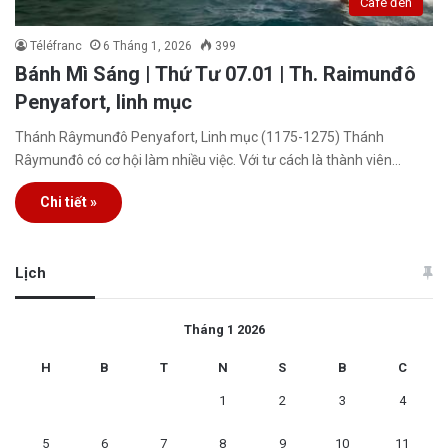
Café đen
Téléfranc
6 Tháng 1, 2026
399
Bánh Mì Sáng | Thứ Tư 07.01 | Th. Raimunđô
Penyafort, linh mục
Thánh Râymunđô Penyafort, Linh mục (1175-1275) Thánh
Râymunđô có cơ hội làm nhiều việc. Với tư cách là thành viên…
Chi tiết »
Lịch
Tháng 1 2026
H
B
T
N
S
B
C
1
2
3
4
5
6
7
8
9
10
11