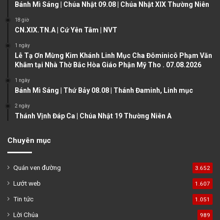
u
g
Bánh Mì Sáng | Chúa Nhật 09.08 | Chúa Nhật XIX Thường Niên
s
e
18 giờ
CN.XIX.TN.A | Cứ Yên Tâm | NVT
p
a
1 ngày
Lễ Tạ Ơn Mừng Kim Khánh Linh Mục Cha Đôminicô Phạm Văn
g
Khâm tại Nhà Thờ Bắc Hòa Giáo Phận Mỹ Tho . 07.08.2026
e
1 ngày
Bánh Mì Sáng | Thứ Bảy 08.08 | Thánh Đaminh, Linh mục
2 ngày
Thánh Vịnh Đáp Ca | Chúa Nhật 19 Thường Niên A
Chuyên mục
Quán ven đường
3.652
Lướt web
1.607
Tin tức
1.051
Lời Chúa
989