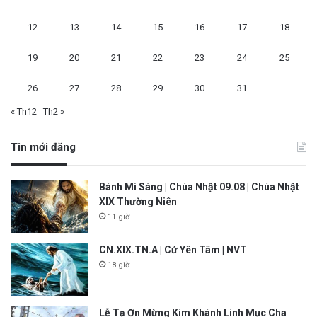
12
13
14
15
16
17
18
19
20
21
22
23
24
25
26
27
28
29
30
31
« Th12
Th2 »
Tin mới đăng
Bánh Mì Sáng | Chúa Nhật 09.08 | Chúa Nhật
XIX Thường Niên
11 giờ
CN.XIX.TN.A | Cứ Yên Tâm | NVT
18 giờ
Lễ Tạ Ơn Mừng Kim Khánh Linh Mục Cha