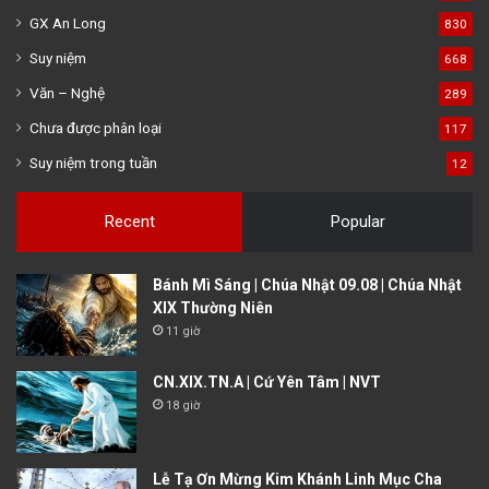
GX An Long
830
Suy niệm
668
Văn – Nghệ
289
Chưa được phân loại
117
Suy niệm trong tuần
12
Recent
Popular
Bánh Mì Sáng | Chúa Nhật 09.08 | Chúa Nhật
XIX Thường Niên
11 giờ
CN.XIX.TN.A | Cứ Yên Tâm | NVT
18 giờ
Lễ Tạ Ơn Mừng Kim Khánh Linh Mục Cha