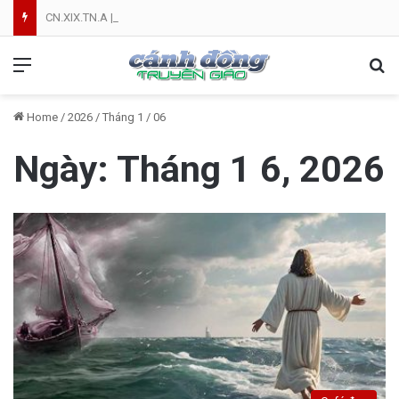
CN.XIX.TN.A | Cứ Yên Tâm | NVT
Menu
Se
Home
/
2026
/
Tháng 1
/
06
Ngày:
Tháng 1 6, 2026