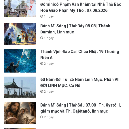
Đôminicô Phạm Văn Khâm tại Nhà Thờ Bắc
Hòa Giáo Phận Mỹ Tho . 07.08.2026
1 ngày
Bánh Mì Sáng | Thứ Bảy 08.08 | Thánh
Đaminh, Linh mục
1 ngày
Thánh Vịnh Đáp Ca | Chúa Nhật 19 Thường
Niên A
2 ngày
60 Năm Đời Tu. 25 Năm Linh Mục. Phần VII:
ĐỜI LINH MỤC. Cả Nổ
2 ngày
Bánh Mì Sáng | Thứ Sáu 07.08 | Th. Xystô II,
giám mục và Th. Cajêtanô, linh mục
2 ngày