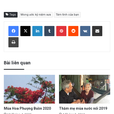
Tags
Mong ước kỷ niệm xưa
Tâm tình của bạn
LinkedIn
Tumblr
Pinterest
Reddit
VKontakte
Share via Email
Print
Bài liên quan
Mùa Hoa Phượng Buồn 2020
Thăm mẹ mùa nước nổi 2019