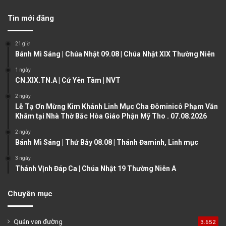
v
t
Tin mới đăng
i
p
o
a
21 giờ
u
g
Bánh Mì Sáng | Chúa Nhật 09.08 | Chúa Nhật XIX Thường Niên
s
e
1 ngày
CN.XIX.TN.A | Cứ Yên Tâm | NVT
p
a
2 ngày
Lễ Tạ Ơn Mừng Kim Khánh Linh Mục Cha Đôminicô Phạm Văn
g
Khâm tại Nhà Thờ Bắc Hòa Giáo Phận Mỹ Tho . 07.08.2026
e
2 ngày
Bánh Mì Sáng | Thứ Bảy 08.08 | Thánh Đaminh, Linh mục
3 ngày
Thánh Vịnh Đáp Ca | Chúa Nhật 19 Thường Niên A
Chuyên mục
Quán ven đường
3.652