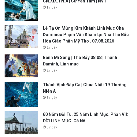
CN.XIX.TN.A | Cứ Yên Tâm | NVT
1 ngày
Lễ Tạ Ơn Mừng Kim Khánh Linh Mục Cha
Đôminicô Phạm Văn Khâm tại Nhà Thờ Bắc
Hòa Giáo Phận Mỹ Tho . 07.08.2026
2 ngày
Bánh Mì Sáng | Thứ Bảy 08.08 | Thánh
Đaminh, Linh mục
2 ngày
Thánh Vịnh Đáp Ca | Chúa Nhật 19 Thường
Niên A
3 ngày
60 Năm Đời Tu. 25 Năm Linh Mục. Phần VII:
ĐỜI LINH MỤC. Cả Nổ
3 ngày