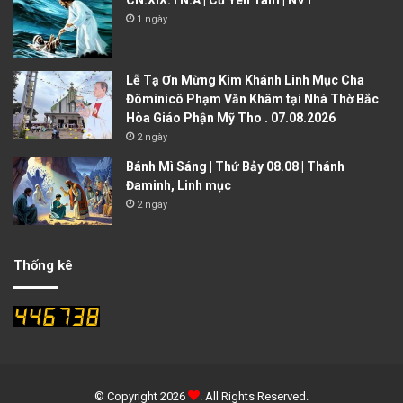
CN.XIX.TN.A | Cứ Yên Tâm | NVT
1 ngày
Lễ Tạ Ơn Mừng Kim Khánh Linh Mục Cha
Đôminicô Phạm Văn Khâm tại Nhà Thờ Bắc
Hòa Giáo Phận Mỹ Tho . 07.08.2026
2 ngày
Bánh Mì Sáng | Thứ Bảy 08.08 | Thánh
Đaminh, Linh mục
2 ngày
Thống kê
© Copyright 2026
. All Rights Reserved.