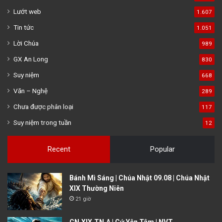
Lướt web
1.607
Tin tức
1.051
Lời Chúa
989
GX An Long
830
Suy niệm
668
Văn – Nghệ
289
Chưa được phân loại
117
Suy niệm trong tuần
12
Recent
Popular
Bánh Mì Sáng | Chúa Nhật 09.08 | Chúa Nhật
XIX Thường Niên
21 giờ