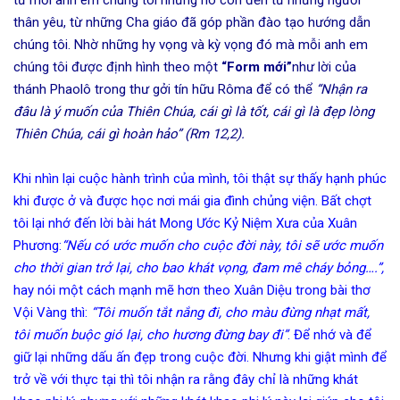
thân yêu, từ những Cha giáo đã góp phần đào tạo hướng dẫn
chúng tôi. Nhờ những hy vọng và kỳ vọng đó mà mỗi anh em
chúng tôi được định hình theo một
“Form mới”
như lời của
thánh Phaolô trong thư gởi tín hữu Rôma để có thể
“Nhận ra
đâu là ý muốn của Thiên Chúa, cái gì là tốt, cái gì là đẹp lòng
Thiên Chúa, cái gì hoàn hảo” (Rm 12,2).
Khi nhìn lại cuộc hành trình của mình, tôi thật sự thấy hạnh phúc
khi được ở và được học nơi mái gia đình chủng viện. Bất chợt
tôi lại nhớ đến lời bài hát Mong Ước Kỷ Niệm Xưa của Xuân
Phương:
“Nếu có ước muốn cho cuộc đời này, tôi sẽ ước muốn
cho thời gian trở lại, cho bao khát vọng, đam mê cháy bỏng….”,
hay nói một cách mạnh mẽ hơn theo Xuân Diệu trong bài thơ
Vội Vàng thì:
“Tôi muốn tắt nắng đi, cho màu đừng nhạt mất,
tôi muốn buộc gió lại, cho hương đừng bay đi”
. Để nhớ và để
giữ lại những dấu ấn đẹp trong cuộc đời. Nhưng khi giật mình để
trở về với thực tại thì tôi nhận ra rằng đây chỉ là những khát