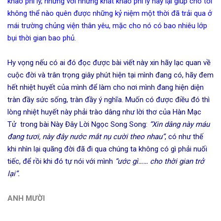
khao phi lý, nhưng với những khát khao phi lý này lại giúp cho tôi
không thể nào quên được những kỷ niệm một thời đã trải qua ở
mái trường chủng viện thân yêu, mặc cho nó có bao nhiêu lớp
bụi thời gian bao phủ.
Hy vọng nếu có ai đó đọc được bài viết này xin hãy lạc quan về
cuộc đời và trân trọng giây phút hiện tại mình đang có, hãy đem
hết nhiệt huyết của mình để làm cho nơi mình đang hiện diện
tràn đầy sức sống, tràn đầy ý nghĩa. Muốn có được điều đó thì
lòng nhiệt huyết này phải trào dâng như lời thơ của Hàn Mạc
Tử trong bài Này Đây Lời Ngọc Song Song:
“Xin dâng này máu
đang tươi, này đây nước mắt nụ cười theo nhau”
, có như thế
khi nhìn lại quãng đời đã đi qua chúng ta không có gì phải nuối
tiếc, để rồi khi đó tự nói với mình
“ước gì…… cho thời gian trở
lại”.
ANH MƯỜI