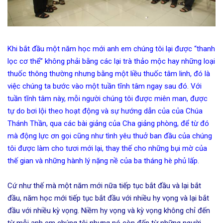
Khi bắt đầu một năm học mới anh em chúng tôi lại được “thanh
lọc cơ thể” không phải bằng các lại trà thảo mộc hay những loại
thuốc thông thường nhưng bằng một liều thuốc tâm linh, đó là
việc chúng ta bước vào một tuần tĩnh tâm ngay sau đó. Với
tuần tĩnh tâm này, mỗi người chúng tôi được miên man, được
tự do bơi lội theo hoạt động và sự hướng dẫn của của Chúa
Thánh Thần, qua các bài giảng của Cha giảng phòng, để từ đó
mà động lực ơn gọi cũng như tình yêu thuở ban đầu của chúng
tôi được làm cho tươi mới lại, thay thế cho những bụi mờ của
thế gian và những hành lý nặng nề của ba tháng hè phủ lấp.
Cứ như thế mà một năm mới nữa tiếp tục bắt đầu và lại bắt
đầu, năm học mới tiếp tục bắt đầu với nhiều hy vọng và lại bắt
đầu với nhiều kỳ vọng. Niềm hy vọng và kỳ vọng không chỉ đến
từ mỗi anh em chúng tôi nhưng nó còn đến từ những người