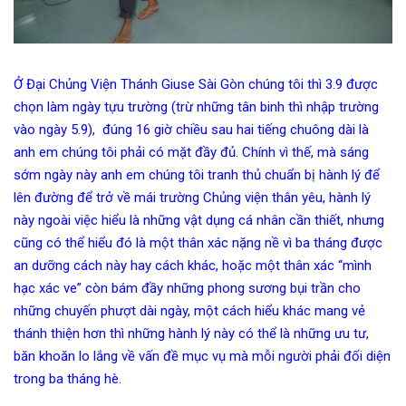
Ở Đại Chủng Viện Thánh Giuse Sài Gòn chúng tôi thì 3.9 được
chọn làm ngày tựu trường (trừ những tân binh thì nhập trường
vào ngày 5.9), đúng 16 giờ chiều sau hai tiếng chuông dài là
anh em chúng tôi phải có mặt đầy đủ. Chính vì thế, mà sáng
sớm ngày này anh em chúng tôi tranh thủ chuẩn bị hành lý để
lên đường để trở về mái trường Chủng viện thân yêu, hành lý
này ngoài việc hiểu là những vật dụng cá nhân cần thiết, nhưng
cũng có thể hiểu đó là một thân xác nặng nề vì ba tháng được
an dưỡng cách này hay cách khác, hoặc một thân xác “mình
hạc xác ve” còn bám đầy những phong sương bụi trần cho
những chuyến phượt dài ngày, một cách hiểu khác mang vẻ
thánh thiện hơn thì những hành lý này có thể là những ưu tư,
băn khoăn lo lắng về vấn đề mục vụ mà mỗi người phải đối diện
trong ba tháng hè.