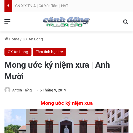
CN.XIX.TN.A | Cứ Yên Tâm | NVT
Menu
Se
Home
/
GX An Long
GX An Long
Tâm tình bạn trẻ
Mong ước kỷ niệm xưa | Anh
Mười
Antôn Tiếng
5 Tháng 9, 2019
Mong ước kỷ niệm xưa