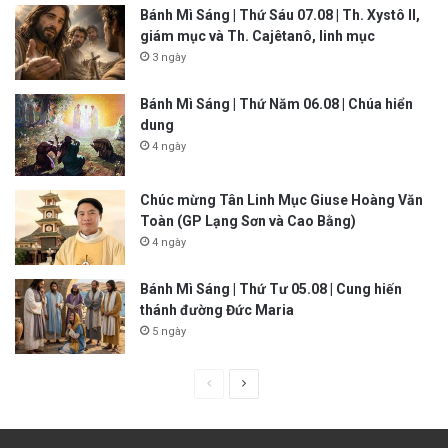
Bánh Mì Sáng | Thứ Sáu 07.08 | Th. Xystô II,
giám mục và Th. Cajêtanô, linh mục
3 ngày
Bánh Mì Sáng | Thứ Năm 06.08 | Chúa hiển
dung
4 ngày
Chúc mừng Tân Linh Mục Giuse Hoàng Văn
Toàn (GP Lạng Sơn và Cao Bằng)
4 ngày
Bánh Mì Sáng | Thứ Tư 05.08 | Cung hiến
thánh đường Đức Maria
5 ngày
P
N
r
e
e
x