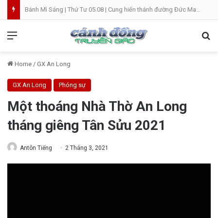
Bánh Mì Sáng | Thứ Tư 05.08 | Cung hiến thánh đường Đức Maria
Menu
Se
Home
/
GX An Long
GX An Long
Phóng sự
Một thoáng Nhà Thờ An Long
tháng giêng Tân Sửu 2021
Antôn Tiếng
2 Tháng 3, 2021