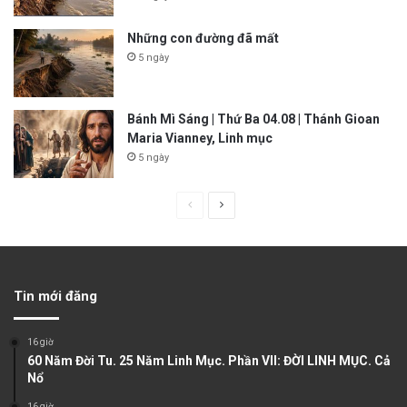
Những con đường đã mất
5 ngày
Bánh Mì Sáng | Thứ Ba 04.08 | Thánh Gioan
Maria Vianney, Linh mục
5 ngày
P
N
r
e
e
x
v
t
Tin mới đăng
i
p
o
a
16 giờ
u
g
60 Năm Đời Tu. 25 Năm Linh Mục. Phần VII: ĐỜI LINH MỤC. Cả
Nổ
s
e
16 giờ