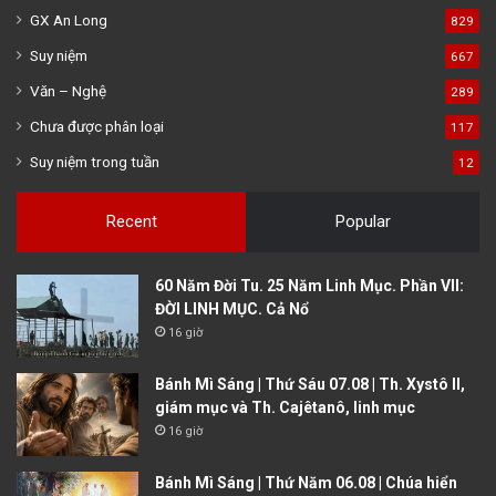
GX An Long
829
Suy niệm
667
Văn – Nghệ
289
Chưa được phân loại
117
Suy niệm trong tuần
12
Recent
Popular
60 Năm Đời Tu. 25 Năm Linh Mục. Phần VII:
ĐỜI LINH MỤC. Cả Nổ
16 giờ
Bánh Mì Sáng | Thứ Sáu 07.08 | Th. Xystô II,
giám mục và Th. Cajêtanô, linh mục
16 giờ
Bánh Mì Sáng | Thứ Năm 06.08 | Chúa hiển