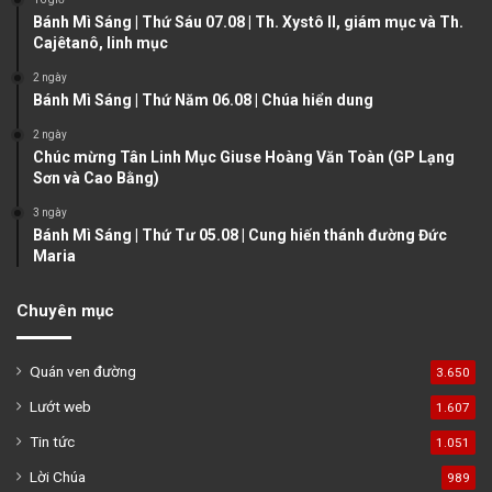
p
Bánh Mì Sáng | Thứ Sáu 07.08 | Th. Xystô II, giám mục và Th.
a
Cajêtanô, linh mục
g
2 ngày
e
Bánh Mì Sáng | Thứ Năm 06.08 | Chúa hiển dung
2 ngày
Chúc mừng Tân Linh Mục Giuse Hoàng Văn Toàn (GP Lạng
Sơn và Cao Bằng)
3 ngày
Bánh Mì Sáng | Thứ Tư 05.08 | Cung hiến thánh đường Đức
Maria
Chuyên mục
Quán ven đường
3.650
Lướt web
1.607
Tin tức
1.051
Lời Chúa
989