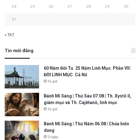
24
25
26
27
28
29
30
31
« Th7
Tin mới đăng
60 Năm Đời Tu. 25 Năm Linh Mục. Phần VII:
ĐỜI LINH MỤC. Cả Nổ
16 giờ
Bánh Mì Sáng | Thứ Sáu 07.08 | Th. Xystô II,
giám mục và Th. Cajêtanô, linh mục
16 giờ
Bánh Mì Sáng | Thứ Năm 06.08 | Chúa hiển
dung
2 ngày