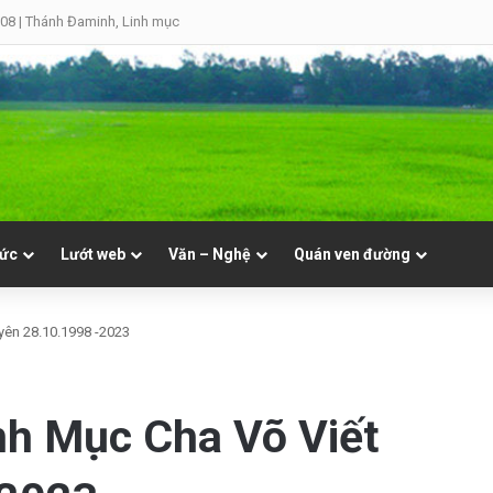
.08 | Thánh Đaminh, Linh mục
tức
Lướt web
Văn – Nghệ
Quán ven đường
ên 28.10.1998 -2023
h Mục Cha Võ Viết