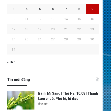
3
4
5
6
7
8
9
10
11
12
13
14
15
16
17
18
19
20
21
22
23
24
25
26
27
28
29
30
31
« Th7
Tin mới đăng
Bánh Mì Sáng | Thứ Hai 10.08 | Thánh
Laurensô, Phó tế, tử đạo
2 giờ