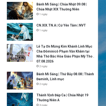
Bánh Mì Sáng | Chúa Nhật 09.08 |
Chúa Nhật XIX Thường Niên
1 ngày
CN.XIX.TN.A | Cứ Yên Tâm | NVT
1 ngày
Lễ Tạ Ơn Mừng Kim Khánh Linh Mục
Cha Đôminicô Phạm Văn Khâm tại
Nhà Thờ Bắc Hòa Giáo Phận Mỹ Tho .
07.08.2026
2 ngày
Bánh Mì Sáng | Thứ Bảy 08.08 | Thánh
Đaminh, Linh mục
2 ngày
Thánh Vịnh Đáp Ca | Chúa Nhật 19
Thường Niên A
3 ngày