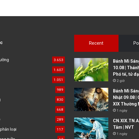
c
Recent
Po
đường
3.653
Bánh Mì Sáng
10.08 | Thán
1.607
Phó tế, tử đ
1.051
2 giờ
989
Bánh Mì Sáng
Nhật 09.08 |
g
830
XIX Thường 
668
1 ngày
ệ
289
CN.XIX.TN.A 
Tâm | NVT
phân loại
117
1 ngày
ong tuần