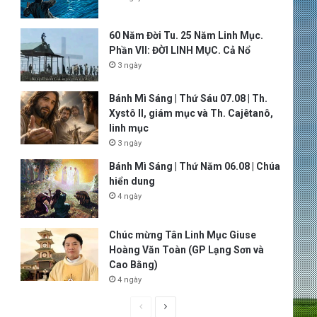
60 Năm Đời Tu. 25 Năm Linh Mục.
Phần VII: ĐỜI LINH MỤC. Cả Nổ
3 ngày
Bánh Mì Sáng | Thứ Sáu 07.08 | Th.
Xystô II, giám mục và Th. Cajêtanô,
linh mục
3 ngày
Bánh Mì Sáng | Thứ Năm 06.08 | Chúa
hiển dung
4 ngày
Chúc mừng Tân Linh Mục Giuse
Hoàng Văn Toàn (GP Lạng Sơn và
Cao Bằng)
4 ngày
P
N