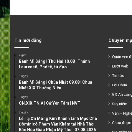
Tin mới đăng
Chuyên mụ
2 giờ
Quán ven 
Bánh Mì Sáng | Thứ Hai 10.08 | Thánh
Lướt web
Laurensô, Phó tế, tử đạo
Tin tức
1 ngày
Bánh Mì Sáng | Chúa Nhật 09.08 | Chúa
Lời Chúa
Nhật XIX Thường Niên
GX An Lon
1 ngày
CN.XIX.TN.A | Cứ Yên Tâm | NVT
Suy niệm
2 ngày
Văn – Ngh
Lễ Tạ Ơn Mừng Kim Khánh Linh Mục Cha
Chưa được 
Đôminicô Phạm Văn Khâm tại Nhà Thờ
Bắc Hòa Giáo Phận Mỹ Tho . 07.08.2026
Suy niệm tr