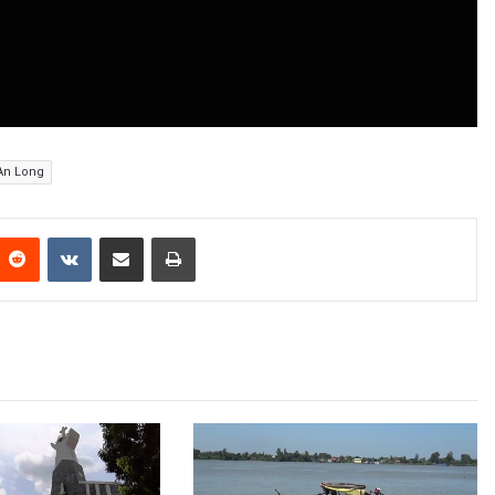
An Long
Reddit
VKontakte
Share via Email
Print