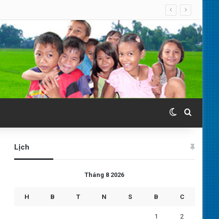
Switch skin
Search 
Lịch
Tháng 8 2026
H
B
T
N
S
B
C
1
2