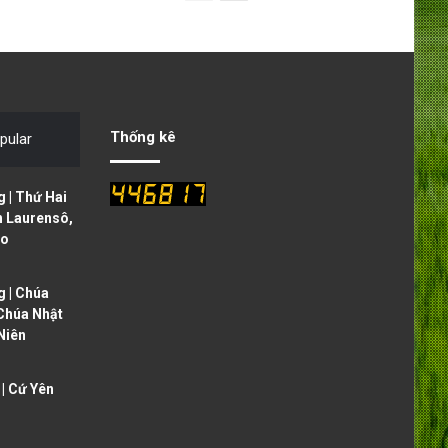
r
e
e
x
v
t
i
p
o
a
Thống kê
pular
u
g
s
e
 | Thứ Hai
p
h Laurensô,
ạo
a
g
 | Chúa
e
 Chúa Nhật
Niên
| Cứ Yên