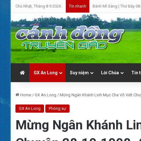
Chủ Nhật, Tháng 8 9 2026
Bánh Mì Sáng | Thứ Bảy 08
Tin nhanh
GX An Long
Suy niệm
Lời Chúa
Tin 
Home
/
GX An Long
/
Mừng Ngân Khánh Linh Mục Cha Võ Viết Chuy
GX An Long
Phóng sự
Mừng Ngân Khánh Lin