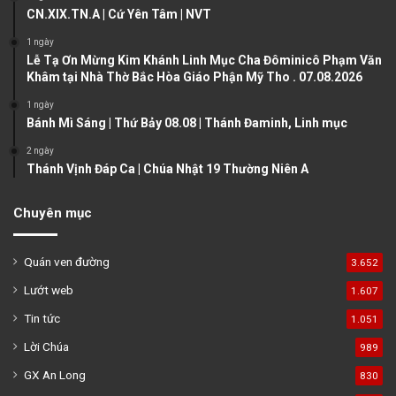
CN.XIX.TN.A | Cứ Yên Tâm | NVT
p
a
1 ngày
Lễ Tạ Ơn Mừng Kim Khánh Linh Mục Cha Đôminicô Phạm Văn
g
Khâm tại Nhà Thờ Bắc Hòa Giáo Phận Mỹ Tho . 07.08.2026
e
1 ngày
Bánh Mì Sáng | Thứ Bảy 08.08 | Thánh Đaminh, Linh mục
2 ngày
Thánh Vịnh Đáp Ca | Chúa Nhật 19 Thường Niên A
Chuyên mục
Quán ven đường
3.652
Lướt web
1.607
Tin tức
1.051
Lời Chúa
989
GX An Long
830