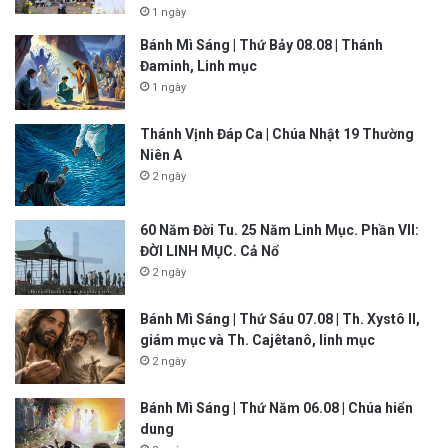
1 ngày
Bánh Mì Sáng | Thứ Bảy 08.08 | Thánh
Đaminh, Linh mục
1 ngày
Thánh Vịnh Đáp Ca | Chúa Nhật 19 Thường
Niên A
2 ngày
60 Năm Đời Tu. 25 Năm Linh Mục. Phần VII:
ĐỜI LINH MỤC. Cả Nổ
2 ngày
Bánh Mì Sáng | Thứ Sáu 07.08 | Th. Xystô II,
giám mục và Th. Cajêtanô, linh mục
2 ngày
Bánh Mì Sáng | Thứ Năm 06.08 | Chúa hiển
dung