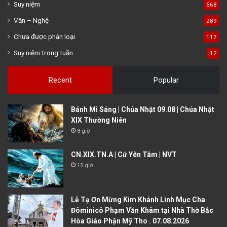
Suy niệm
668
Văn – Nghệ
289
Chưa được phân loại
117
Suy niệm trong tuần
12
Recent
Popular
Bánh Mì Sáng | Chúa Nhật 09.08 | Chúa Nhật
XIX Thường Niên
8 giờ
CN.XIX.TN.A | Cứ Yên Tâm | NVT
15 giờ
Lễ Tạ Ơn Mừng Kim Khánh Linh Mục Cha
Đôminicô Phạm Văn Khâm tại Nhà Thờ Bắc
Hòa Giáo Phận Mỹ Tho . 07.08.2026