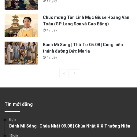
3 ngày
Chúc mừng Tân Linh Mục Giuse Hoàng Văn
Toàn (GP Lạng Sơn và Cao Bằng)
4 ngày
Bánh Mì Sáng | Thứ Tư 05.08 | Cung hiến
thánh đường Đức Maria
4 ngày
P
N
r
e
e
x
v
t
Tin mới đăng
i
p
o
a
8 giờ
u
g
Bánh Mì Sáng | Chúa Nhật 09.08 | Chúa Nhật XIX Thường Niên
s
e
15 giờ