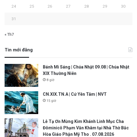
24
25
26
27
28
29
30
31
« Th7
Tin mới đăng
Bánh Mì Sáng | Chúa Nhật 09.08 | Chúa Nhật
XIX Thường Niên
8 giờ
CN.XIX.TN.A | Cứ Yên Tâm | NVT
15 giờ
Lễ Tạ Ơn Mừng Kim Khánh Linh Mục Cha
Đôminicô Phạm Văn Khâm tại Nhà Thờ Bắc
Hòa Giáo Phận Mỹ Tho . 07.08.2026