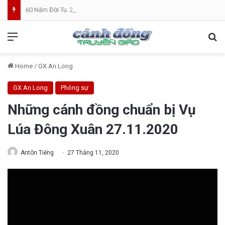
60 Năm Đời Tu. 25 Năm Linh Mục. Phần VII: ĐỜI LINH MỤC. Cả Nổ
Menu
Se
Home
/
GX An Long
GX An Long
Phóng sự
Những cánh đồng chuẩn bị Vụ
Lúa Đông Xuân 27.11.2020
Antôn Tiếng
27 Tháng 11, 2020