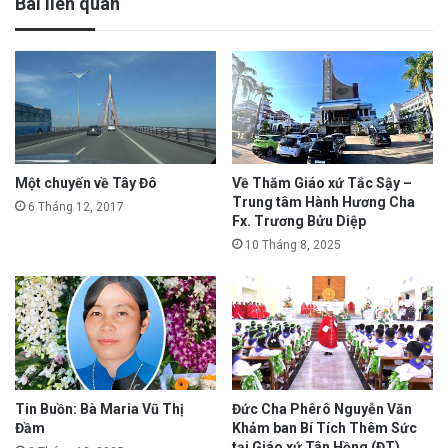
Bài liên quan
Một chuyến về Tây Đô
Về Thăm Giáo xứ Tắc Sậy –
Trung tâm Hành Hương Cha
6 Tháng 12, 2017
Fx. Trương Bửu Diệp
10 Tháng 8, 2025
Tin Buồn: Bà Maria Vũ Thị
Đức Cha Phêrô Nguyễn Văn
Đầm
Khảm ban Bí Tích Thêm Sức
tại Giáo xứ Tân Hồng (ĐT)