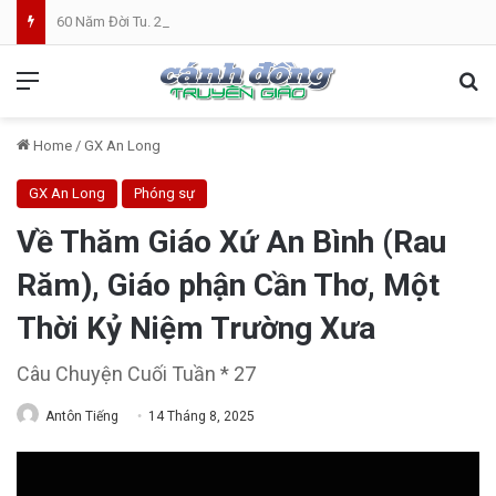
60 Năm Đời Tu. 25 Năm Linh Mục. Phần VII: ĐỜI LINH MỤC. Cả Nổ
Menu
Se
Home
/
GX An Long
GX An Long
Phóng sự
Về Thăm Giáo Xứ An Bình (Rau
Răm), Giáo phận Cần Thơ, Một
Thời Kỷ Niệm Trường Xưa
Câu Chuyện Cuối Tuần * 27
Antôn Tiếng
14 Tháng 8, 2025