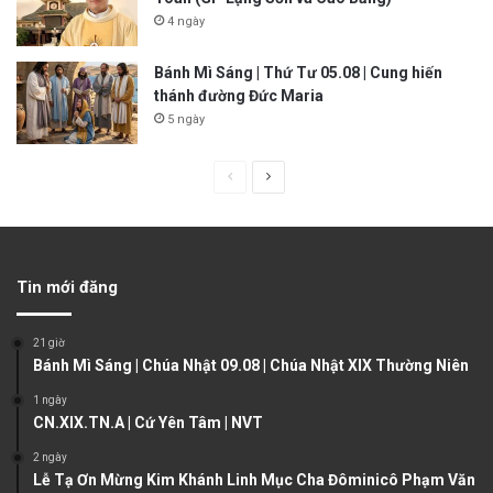
4 ngày
Bánh Mì Sáng | Thứ Tư 05.08 | Cung hiến
thánh đường Đức Maria
5 ngày
P
N
r
e
e
x
v
t
Tin mới đăng
i
p
o
a
21 giờ
u
g
Bánh Mì Sáng | Chúa Nhật 09.08 | Chúa Nhật XIX Thường Niên
s
e
1 ngày
CN.XIX.TN.A | Cứ Yên Tâm | NVT
p
a
2 ngày
Lễ Tạ Ơn Mừng Kim Khánh Linh Mục Cha Đôminicô Phạm Văn
g