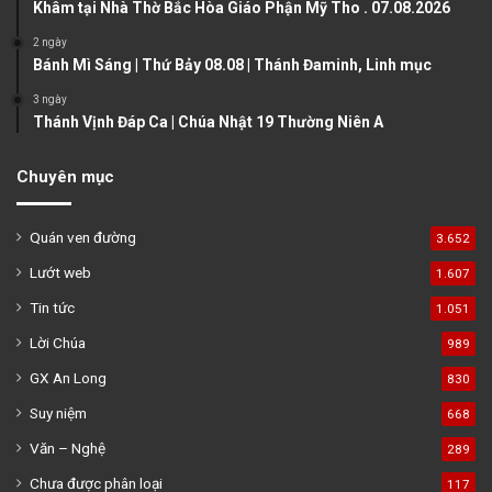
Khâm tại Nhà Thờ Bắc Hòa Giáo Phận Mỹ Tho . 07.08.2026
e
2 ngày
Bánh Mì Sáng | Thứ Bảy 08.08 | Thánh Đaminh, Linh mục
3 ngày
Thánh Vịnh Đáp Ca | Chúa Nhật 19 Thường Niên A
Chuyên mục
Quán ven đường
3.652
Lướt web
1.607
Tin tức
1.051
Lời Chúa
989
GX An Long
830
Suy niệm
668
Văn – Nghệ
289
Chưa được phân loại
117