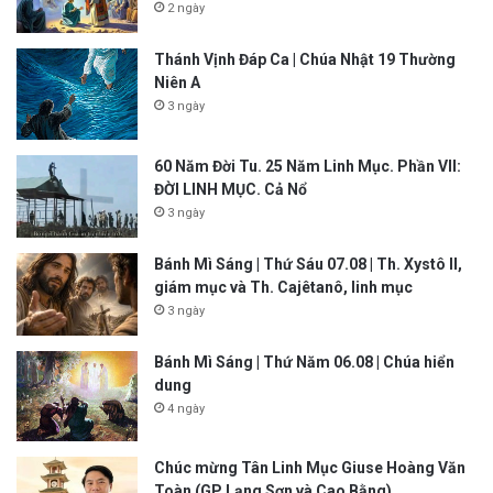
2 ngày
Thánh Vịnh Đáp Ca | Chúa Nhật 19 Thường
Niên A
3 ngày
60 Năm Đời Tu. 25 Năm Linh Mục. Phần VII:
ĐỜI LINH MỤC. Cả Nổ
3 ngày
Bánh Mì Sáng | Thứ Sáu 07.08 | Th. Xystô II,
giám mục và Th. Cajêtanô, linh mục
3 ngày
Bánh Mì Sáng | Thứ Năm 06.08 | Chúa hiển
dung
4 ngày
Chúc mừng Tân Linh Mục Giuse Hoàng Văn
Toàn (GP Lạng Sơn và Cao Bằng)