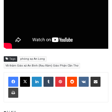
Tags
phóng sự An Long
Về thăm Giáo xứ An Bình (Rau Răm) Giáo Phận Cần Thơ
LinkedIn
Tumblr
Pinterest
Reddit
VKontakte
Share via Email
Print