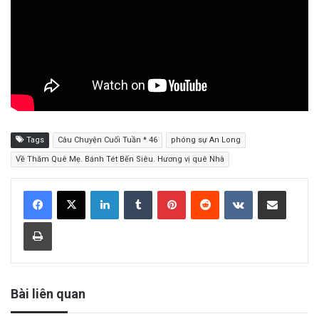
Tags
Câu Chuyện Cuối Tuần * 46
phóng sự An Long
Về Thăm Quê Mẹ. Bánh Tét Bến Siêu. Hương vị quê Nhà
LinkedIn
Tumblr
Pinterest
Reddit
VKontakte
Share via Email
Print
Bài liên quan