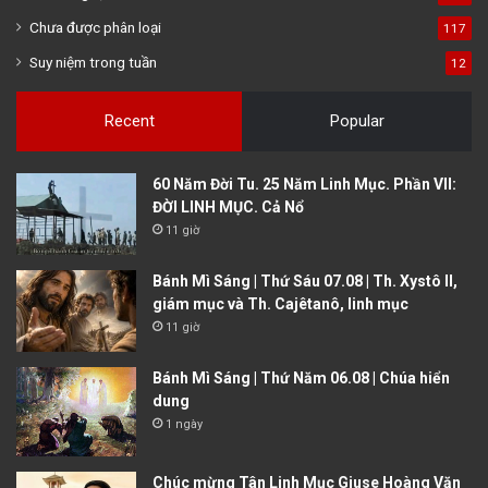
Chưa được phân loại
117
Suy niệm trong tuần
12
Recent
Popular
60 Năm Đời Tu. 25 Năm Linh Mục. Phần VII:
ĐỜI LINH MỤC. Cả Nổ
11 giờ
Bánh Mì Sáng | Thứ Sáu 07.08 | Th. Xystô II,
giám mục và Th. Cajêtanô, linh mục
11 giờ
Bánh Mì Sáng | Thứ Năm 06.08 | Chúa hiển
dung
1 ngày
Chúc mừng Tân Linh Mục Giuse Hoàng Văn