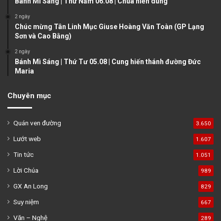
Bánh Mì Sáng | Thứ Năm 06.08 | Chúa hiển dung
2 ngày
Chúc mừng Tân Linh Mục Giuse Hoàng Văn Toàn (GP Lạng
Sơn và Cao Bằng)
2 ngày
Bánh Mì Sáng | Thứ Tư 05.08 | Cung hiến thánh đường Đức
Maria
Chuyên mục
Quán ven đường
3.650
Lướt web
1.607
Tin tức
1.051
Lời Chúa
989
GX An Long
829
Suy niệm
667
Văn – Nghệ
289