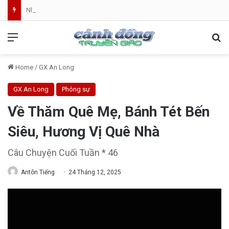
Những Con Đường Đã Mất Đi | Truyện Phạm Quỳnh Anh | Video
Menu
Se
Home
/
GX An Long
GX An Long
Phóng sự
Về Thăm Quê Mẹ, Bánh Tét Bến
Siêu, Hương Vị Quê Nhà
Câu Chuyện Cuối Tuần * 46
Antôn Tiếng
24 Tháng 12, 2025