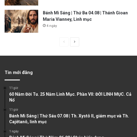
Bánh Mì Sáng | Thứ Ba 04.08 | Thánh Gioan
Maria Vianney, Linh mục
4 ngày
P
N
r
e
e
x
v
t
Tin mới đăng
i
p
o
a
11 giờ
u
g
60 Năm Đời Tu. 25 Năm Linh Mục. Phần VII: ĐỜI LINH MỤC. Cả
Nổ
s
e
11 giờ
p
Bánh Mì Sáng | Thứ Sáu 07.08 | Th. Xystô II, giám mục và Th.
a
Cajêtanô, linh mục
g
1 ngày
e