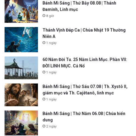
Bánh Mì Sáng | Thứ Bảy 08.08 | Thánh
Đaminh, Linh mục
8 giờ
Thánh Vịnh Đáp Ca | Chúa Nhật 19 Thường
Niên A
1 ngày
60 Năm Đời Tu. 25 Năm Linh Mục. Phần VII:
ĐỜI LINH MỤC. Cả Nổ
1 ngày
Bánh Mì Sáng | Thứ Sáu 07.08 | Th. Xystô II,
giám mục và Th. Cajêtanô, linh mục
1 ngày
Bánh Mì Sáng | Thứ Năm 06.08 | Chúa hiển
dung
2 ngày