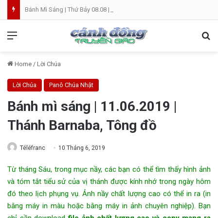
Bánh Mì Sáng | Thứ Bảy 08.08 | Thánh Đaminh, Linh mục
Menu
Se
Home
/
Lời Chúa
Lời Chúa
Panô Chúa Nhật
Bánh mì sáng | 11.06.2019 |
Thánh Barnaba, Tông đồ
Téléfranc
10 Tháng 6, 2019
Từ tháng Sáu, trong mục nầy, các bạn có thể tìm thấy hình ảnh
và tóm tắt tiểu sử của vị thánh được kính nhớ trong ngày hôm
đó theo lịch phụng vụ. Ảnh nầy chất lượng cao có thể in ra (in
bằng máy in màu hoặc bằng máy in ảnh chuyên nghiệp). Bạn
chỉ cần download
file ảnh chất lượng cao và copy mang ra