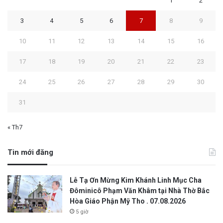
1
2
3
4
5
6
7
8
9
10
11
12
13
14
15
16
17
18
19
20
21
22
23
24
25
26
27
28
29
30
31
« Th7
Tin mới đăng
Lễ Tạ Ơn Mừng Kim Khánh Linh Mục Cha
Đôminicô Phạm Văn Khâm tại Nhà Thờ Bắc
Hòa Giáo Phận Mỹ Tho . 07.08.2026
5 giờ