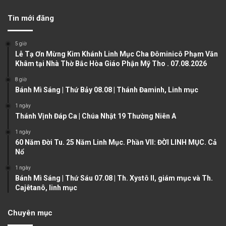
v
t
Tin mới đăng
i
p
o
a
5 giờ
u
g
Lễ Tạ Ơn Mừng Kim Khánh Linh Mục Cha Đôminicô Phạm Văn
Khâm tại Nhà Thờ Bắc Hòa Giáo Phận Mỹ Tho . 07.08.2026
s
e
8 giờ
p
Bánh Mì Sáng | Thứ Bảy 08.08 | Thánh Đaminh, Linh mục
a
1 ngày
g
Thánh Vịnh Đáp Ca | Chúa Nhật 19 Thường Niên A
e
1 ngày
60 Năm Đời Tu. 25 Năm Linh Mục. Phần VII: ĐỜI LINH MỤC. Cả
Nổ
1 ngày
Bánh Mì Sáng | Thứ Sáu 07.08 | Th. Xystô II, giám mục và Th.
Cajêtanô, linh mục
Chuyên mục