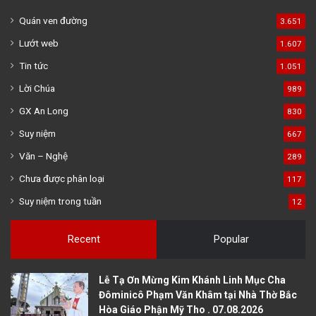
Quán ven đường
3.651
Lướt web
1.607
Tin tức
1.051
Lời Chúa
989
GX An Long
830
Suy niệm
667
Văn – Nghệ
289
Chưa được phân loại
117
Suy niệm trong tuần
12
Recent
Popular
Lễ Tạ Ơn Mừng Kim Khánh Linh Mục Cha
Đôminicô Phạm Văn Khâm tại Nhà Thờ Bắc
Hòa Giáo Phận Mỹ Tho . 07.08.2026