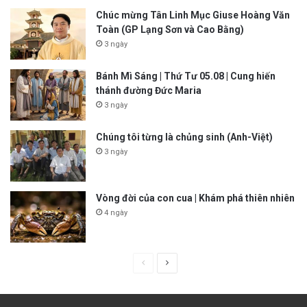
Chúc mừng Tân Linh Mục Giuse Hoàng Văn
Toàn (GP Lạng Sơn và Cao Bằng)
3 ngày
Bánh Mì Sáng | Thứ Tư 05.08 | Cung hiến
thánh đường Đức Maria
3 ngày
Chúng tôi từng là chủng sinh (Anh-Việt)
3 ngày
Vòng đời của con cua | Khám phá thiên nhiên
4 ngày
P
N
r
e
e
x