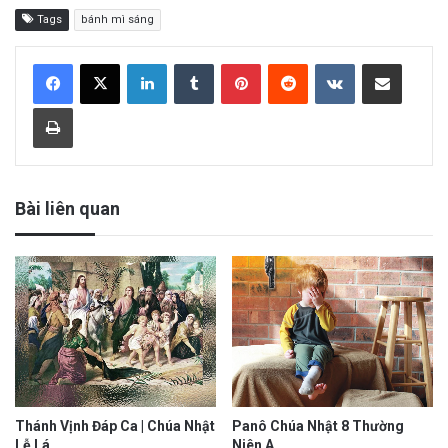
Tags
bánh mì sáng
LinkedIn
Tumblr
Pinterest
Reddit
VKontakte
Share via Email
Print
Bài liên quan
Thánh Vịnh Đáp Ca | Chúa Nhật
Panô Chúa Nhật 8 Thường
Lễ Lá
Niên A