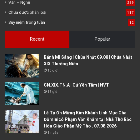
Văn – Nghệ
289
Chưa được phân loại
117
Suy niệm trong tuần
12
Recent
Popular
Bánh Mì Sáng | Chúa Nhật 09.08 | Chúa Nhật
XIX Thường Niên
10 giờ
CN.XIX.TN.A | Cứ Yên Tâm | NVT
16 giờ
Lễ Tạ Ơn Mừng Kim Khánh Linh Mục Cha
Đôminicô Phạm Văn Khâm tại Nhà Thờ Bắc
Hòa Giáo Phận Mỹ Tho . 07.08.2026
1 ngày