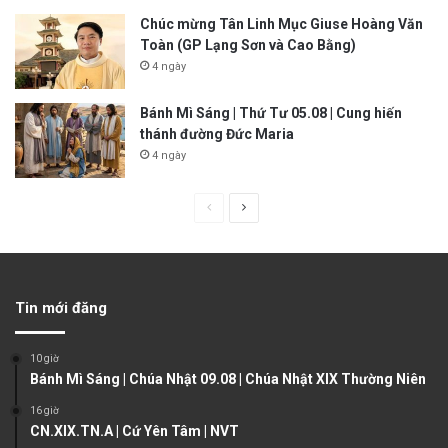
Chúc mừng Tân Linh Mục Giuse Hoàng Văn
Toàn (GP Lạng Sơn và Cao Bằng)
4 ngày
Bánh Mì Sáng | Thứ Tư 05.08 | Cung hiến
thánh đường Đức Maria
4 ngày
P
N
r
e
e
x
v
t
Tin mới đăng
i
p
o
a
10 giờ
u
g
Bánh Mì Sáng | Chúa Nhật 09.08 | Chúa Nhật XIX Thường Niên
s
e
16 giờ
CN.XIX.TN.A | Cứ Yên Tâm | NVT
p