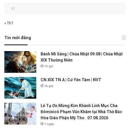
31
« Th7
Tin mới đăng
Bánh Mì Sáng | Chúa Nhật 09.08 | Chúa Nhật
XIX Thường Niên
10 giờ
CN.XIX.TN.A | Cứ Yên Tâm | NVT
16 giờ
Lễ Tạ Ơn Mừng Kim Khánh Linh Mục Cha
Đôminicô Phạm Văn Khâm tại Nhà Thờ Bắc
Hòa Giáo Phận Mỹ Tho . 07.08.2026
1 ngày