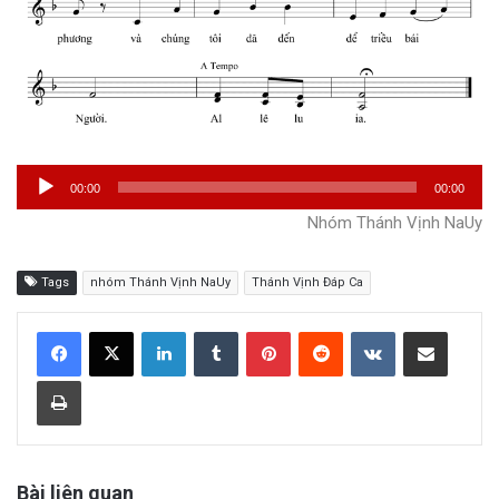
Trình
00:00
00:00
phát
Nhóm Thánh Vịnh NaUy
âm
thanh
Tags
nhóm Thánh Vịnh NaUy
Thánh Vịnh Đáp Ca
LinkedIn
Tumblr
Pinterest
Reddit
VKontakte
Share via Email
Print
Bài liên quan