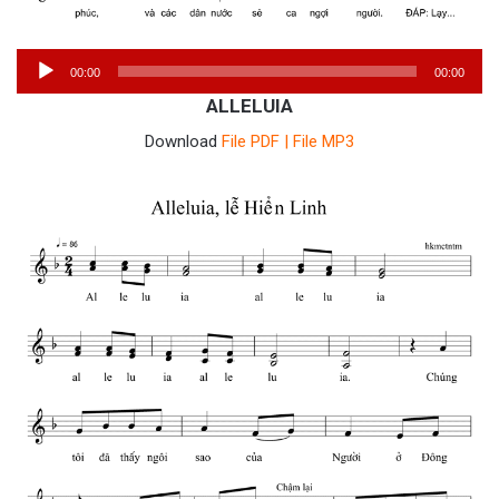
Trình
00:00
00:00
phát
ALLELUIA
âm
Download
File PDF
|
File MP3
thanh