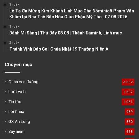
a
1 ngày
Lễ Tạ Ơn Mừng Kim Khánh Linh Mục Cha Đôminicô Phạm Văn
g
Khâm tại Nhà Thờ Bắc Hòa Giáo Phận Mỹ Tho . 07.08.2026
e
1 ngày
Bánh Mì Sáng | Thứ Bảy 08.08 | Thánh Đaminh, Linh mục
2 ngày
Thánh Vịnh Đáp Ca | Chúa Nhật 19 Thường Niên A
Chuyên mục
Quán ven đường
3.652
Lướt web
1.607
Tin tức
1.051
Lời Chúa
989
GX An Long
830
Suy niệm
668