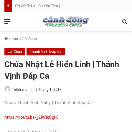
CN.XIX.TN.A | Cứ Yên Tâm | NVT
Menu
Se
Home
/
Lời Chúa
Lời Chúa
Thánh Vịnh Đáp Ca
Chúa Nhật Lễ Hiển Linh | Thánh
Vịnh Đáp Ca
Téléfranc
2 Tháng 1, 2017
Nhóm Thánh Vịnh NaUy | Thánh Vịnh Đáp Ca
https://youtu.be/jj2IWIkCgk0