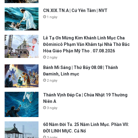
CN.XIX.TN.A | Cứ Yên Tâm | NVT
1 ngày
Lễ Tạ Ơn Mừng Kim Khánh Linh Mục Cha
Đôminicô Phạm Văn Khâm tại Nhà Thờ Bắc
Hòa Giáo Phận Mỹ Tho . 07.08.2026
2 ngày
Bánh Mì Sáng | Thứ Bảy 08.08 | Thánh
Đaminh, Linh mục
2 ngày
Thánh Vịnh Đáp Ca | Chúa Nhật 19 Thường
Niên A
3 ngày
60 Năm Đời Tu. 25 Năm Linh Mục. Phần VII:
ĐỜI LINH MỤC. Cả Nổ
3 ngày