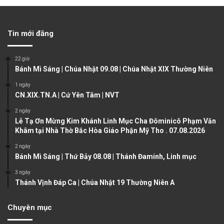
e
x
v
t
Tin mới đăng
i
p
o
a
22 giờ
u
g
Bánh Mì Sáng | Chúa Nhật 09.08 | Chúa Nhật XIX Thường Niên
s
e
1 ngày
CN.XIX.TN.A | Cứ Yên Tâm | NVT
p
a
2 ngày
Lễ Tạ Ơn Mừng Kim Khánh Linh Mục Cha Đôminicô Phạm Văn
g
Khâm tại Nhà Thờ Bắc Hòa Giáo Phận Mỹ Tho . 07.08.2026
e
2 ngày
Bánh Mì Sáng | Thứ Bảy 08.08 | Thánh Đaminh, Linh mục
3 ngày
Thánh Vịnh Đáp Ca | Chúa Nhật 19 Thường Niên A
Chuyên mục