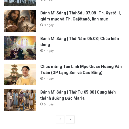
Bánh Mì Sáng | Thứ Sáu 07.08 | Th. Xystô II,
giám mục và Th. Cajêtanô, linh mục
3 ngày
Bánh Mì Sáng | Thứ Năm 06.08 | Chúa hiển
dung
4 ngày
Chúc mừng Tân Linh Mục Giuse Hoàng Văn
Toàn (GP Lạng Sơn và Cao Bằng)
4 ngày
Bánh Mì Sáng | Thứ Tư 05.08 | Cung hiến
thánh đường Đức Maria
5 ngày
P
N
r
e