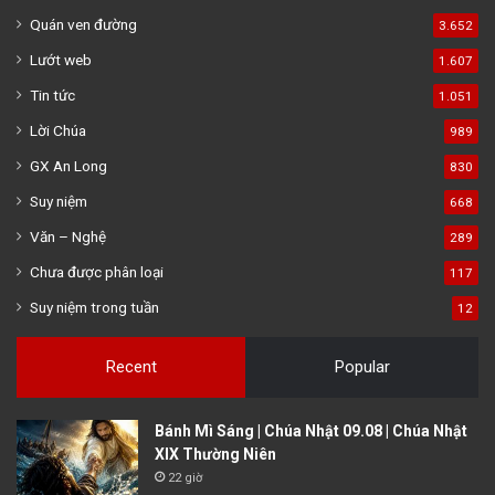
Quán ven đường
3.652
Lướt web
1.607
Tin tức
1.051
Lời Chúa
989
GX An Long
830
Suy niệm
668
Văn – Nghệ
289
Chưa được phân loại
117
Suy niệm trong tuần
12
Recent
Popular
Bánh Mì Sáng | Chúa Nhật 09.08 | Chúa Nhật
XIX Thường Niên
22 giờ