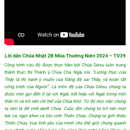
Lời dẫn Chúa Nhật 2B Mùa Thường Niên 2024
– TV39
Công trình cứu độ được thực hiện bởi Chúa Giêsu luôn trung
thành thực thi Thánh ý Chúa Cha. Ngài nói:
“Lương thực của
Thầy là thi hành ý muốn của Đấng đã sai Thầy, và hoàn tất
công trình của Người”.
Là môn đệ của Chúa Giêsu chúng ta
được mời gọi đến ở lại với Ngài, kết hiệp với Ngài trong một
thần trí và trở nên chi thể của Chúa Kitô. Từ đó mọi việc chúng
ta làm là để vinh danh Chúa. Cuộc đời chúng ta trở nên một
bài ca, ngợi khen và tôn vinh Thiên Chúa. Chúng ta giới thiệu
Thiên Chúa, Vua tình yêu của mình cho thế giới chung quanh