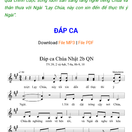
qua chính cuộc sống luôn sẵn sàng lắng nghe tiếng Chúa và
thân thưa với Ngài “Lạy Chúa, này con xin đến để thực thi ý
Ngài”
.
ĐÁP CA
Download
File MP3
|
File PDF