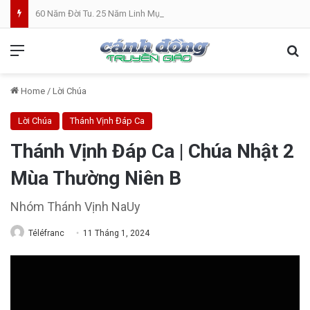
60 Năm Đời Tu. 25 Năm Linh Mục. Phần VII: ĐỜI LINH MỤC. Cả Nổ
Menu
Se
Home
/
Lời Chúa
Lời Chúa
Thánh Vịnh Đáp Ca
Thánh Vịnh Đáp Ca | Chúa Nhật 2
Mùa Thường Niên B
Nhóm Thánh Vịnh NaUy
Téléfranc
11 Tháng 1, 2024