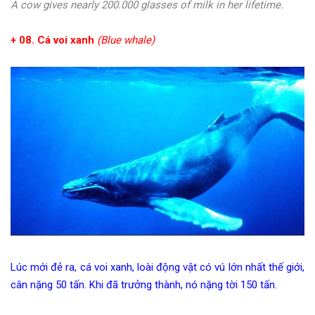
A cow gives nearly 200.000 glasses of milk in her lifetime.
+ 08. Cá voi xanh
(Blue whale)
Lúc mới đẻ ra, cá voi xanh, loài động vật có vú lớn nhất thế giới,
cân nặng 50 tấn. Khi đã trưởng thành, nó nặng tời 150 tấn.