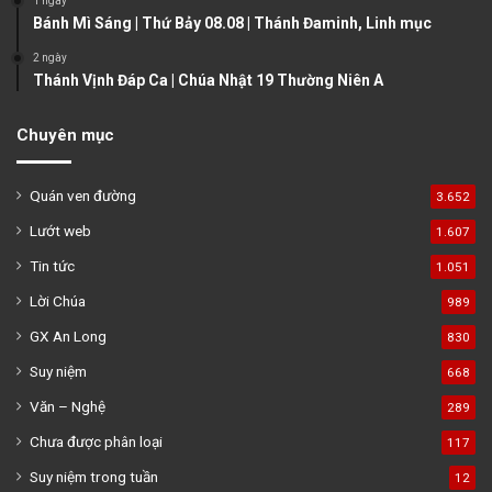
1 ngày
Bánh Mì Sáng | Thứ Bảy 08.08 | Thánh Đaminh, Linh mục
2 ngày
Thánh Vịnh Đáp Ca | Chúa Nhật 19 Thường Niên A
Chuyên mục
Quán ven đường
3.652
Lướt web
1.607
Tin tức
1.051
Lời Chúa
989
GX An Long
830
Suy niệm
668
Văn – Nghệ
289
Chưa được phân loại
117
Suy niệm trong tuần
12