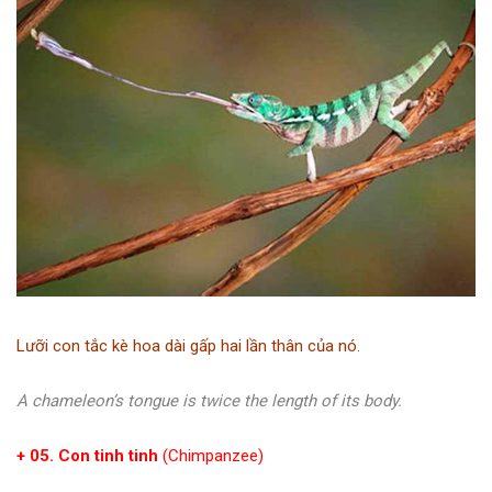
Lưỡi con tắc kè hoa dài gấp hai lần thân của nó.
A chameleon’s tongue is twice the length of its body.
+ 05. Con tinh tinh
(Chimpanzee)