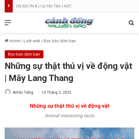
Lễ Tạ Ơn Mừng Kim Khánh Linh Mục Cha Đôminicô Phạm Văn Khâm tại Nhà Thờ Bắc Hòa Giáo Phận Mỹ Tho . 07.08.2026
Menu
Se
Home
/
Lướt web
/
Đọc báo dùm bạn
Đọc báo dùm bạn
Những sự thật thú vị về động vật
| Mây Lang Thang
Antôn Tiếng
10 Tháng 3, 2022
Những sự thật thú vị về động vật
Animal interesting facts