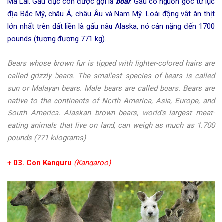
Mã Lai. Gấu đực còn được gọi là
boar
. Gấu có nguồn gốc từ lục
địa Bắc Mỹ, châu Á, châu Âu và Nam Mỹ. Loài động vật ăn thịt
lớn nhất trên đất liền là gấu nâu Alaska, nó cân nặng đến 1700
pounds (tương đương 771 kg).
Bears whose brown fur is tipped with lighter-colored hairs are
called grizzly bears. The smallest species of bears is called
sun or Malayan bears. Male bears are called boars. Bears are
native to the continents of North America, Asia, Europe, and
South America. Alaskan brown bears, world’s largest meat-
eating animals that live on land, can weigh as much as 1.700
pounds (771 kilograms)
+ 03. Con Kanguru
(Kangaroo)