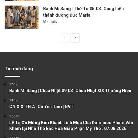
Bánh Mì Sáng | Thứ Tư 05.08 | Cung hiến
thánh đường Đức Maria
4 ngày
P
N
r
e
e
x
v
t
Tin mới đăng
i
p
o
a
12 giờ
u
g
Bánh Mì Sáng | Chúa Nhật 09.08 | Chúa Nhật XIX Thường Niên
s
e
18 giờ
CN.XIX.TN.A | Cứ Yên Tâm | NVT
p
a
1 ngày
Lễ Tạ Ơn Mừng Kim Khánh Linh Mục Cha Đôminicô Phạm Văn
g
Khâm tại Nhà Thờ Bắc Hòa Giáo Phận Mỹ Tho . 07.08.2026
e