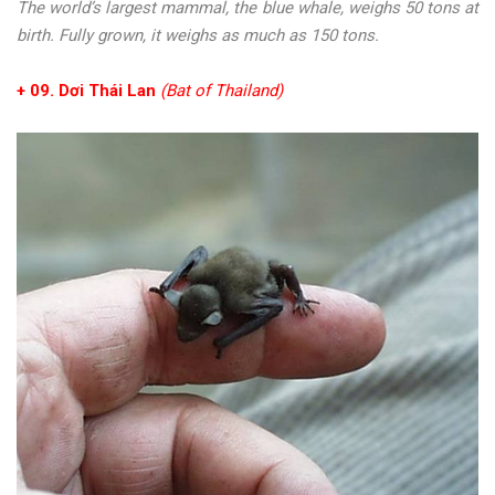
The world’s largest mammal, the blue whale, weighs 50 tons at
birth. Fully grown, it weighs as much as 150 tons.
+ 09. Dơi Thái Lan
(Bat of Thailand)