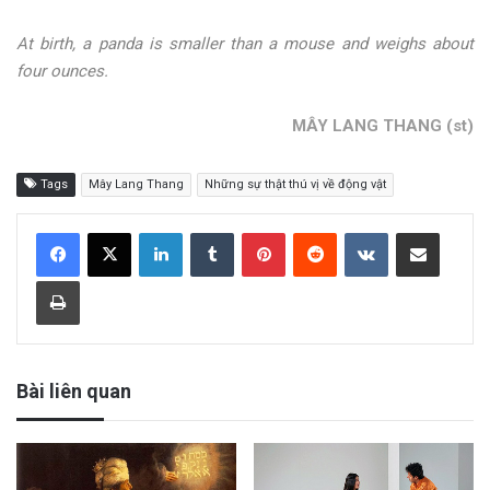
At birth, a panda is smaller than a mouse and weighs about
four ounces.
MÂY LANG THANG (st)
Tags
Mây Lang Thang
Những sự thật thú vị về động vật
LinkedIn
Tumblr
Pinterest
Reddit
VKontakte
Share via Email
Print
Bài liên quan