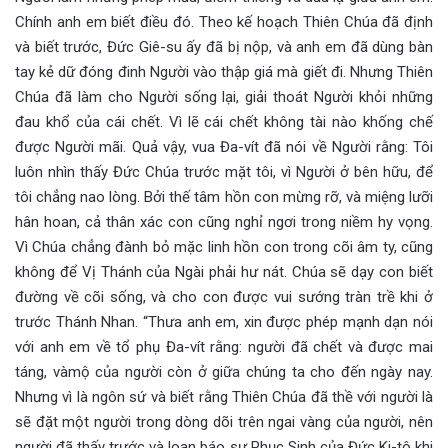
Chính anh em biết điều đó. Theo kế hoạch Thiên Chúa đã định
và biết trước, Đức Giê-su ấy đã bị nộp, và anh em đã dùng bàn
tay kẻ dữ đóng đinh Người vào thập giá mà giết đi. Nhưng Thiên
Chúa đã làm cho Người sống lại, giải thoát Người khỏi những
đau khổ của cái chết. Vì lẽ cái chết không tài nào khống chế
được Người mãi. Quả vậy, vua Đa-vít đã nói về Người rằng: Tôi
luôn nhìn thấy Đức Chúa trước mặt tôi, vì Người ở bên hữu, để
tôi chẳng nao lòng. Bởi thế tâm hồn con mừng rỡ, và miệng lưỡi
hân hoan, cả thân xác con cũng nghỉ ngơi trong niềm hy vọng.
Vì Chúa chẳng đành bỏ mặc linh hồn con trong cõi âm ty, cũng
không để Vị Thánh của Ngài phải hư nát. Chúa sẽ dạy con biết
đường về cõi sống, và cho con được vui sướng tràn trề khi ở
trước Thánh Nhan. “Thưa anh em, xin được phép mạnh dạn nói
với anh em về tổ phụ Đa-vít rằng: người đã chết và được mai
táng, vàmộ của người còn ở giữa chúng ta cho đến ngày nay.
Nhưng vì là ngôn sứ và biết rằng Thiên Chúa đã thề với người là
sẽ đặt một người trong dòng dõi trên ngai vàng của người, nên
người đã thấy trước và loan báo sự Phục Sinh của Đức Ki-tô khi