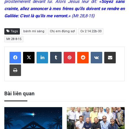
prosternèrent devant lui. Alors Jésus leur dit:
«Soyez sans
crainte, allez annoncer à mes frères qu’ils doivent se rendre en
Galilée: C’est là qu’ils me verront.»
(Mt 28,8-15)
Tags
bánh mì sáng
Chị em đừng sợ!
Cv 2 14.22b-33
Mt 28 8-15
LinkedIn
Tumblr
Pinterest
Reddit
VKontakte
Share via Email
Print
Bài liên quan