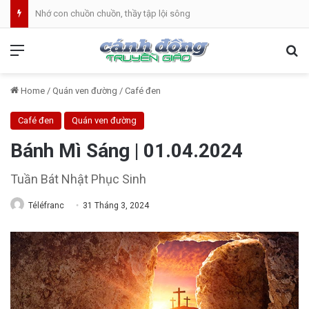
Nhớ con chuồn chuồn, thầy tập lội sông
Menu
Se
Home
/
Quán ven đường
/
Café đen
Café đen
Quán ven đường
Bánh Mì Sáng | 01.04.2024
Tuần Bát Nhật Phục Sinh
Téléfranc
31 Tháng 3, 2024