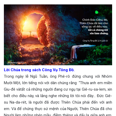
Lời Chúa trong sách Công Vụ Tông Đồ.
Trong ngày lễ Ngũ Tuần, ông Phê-rô đứng chung với Nhóm
Mười Một, lớn tiếng nói với dân chúng rằng: “Thưa anh em miền
Giu-đê vàtất cả những người đang cư ngụ tại Giê-ru-sa-lem, xin
biết cho điều này, và lắng nghe những lời tôi nói đây… Đức Giê-
su Na-da-rét, là người đã được Thiên Chúa phái đến với anh
em. Và để chứng thực sứ mệnh của Người, Thiên Chúa đã cho
Người làm những phép mầu, điềm thiêng và dấu lạ giữa anh em.