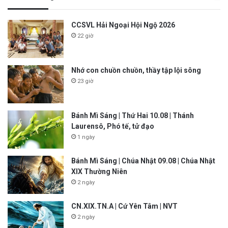
CCSVL Hải Ngoại Hội Ngộ 2026
22 giờ
Nhớ con chuồn chuồn, thầy tập lội sông
23 giờ
Bánh Mì Sáng | Thứ Hai 10.08 | Thánh
Laurensô, Phó tế, tử đạo
1 ngày
Bánh Mì Sáng | Chúa Nhật 09.08 | Chúa Nhật
XIX Thường Niên
2 ngày
CN.XIX.TN.A | Cứ Yên Tâm | NVT
2 ngày