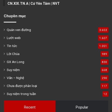
CN.XIX.TN.A | Cứ Yên Tâm | NVT
Chuyên mục
Quán ven đường
3.653
Lướt web
1.607
Tin tức
1.051
Lời Chúa
989
GX An Long
830
Suy niệm
668
Văn – Nghệ
290
Chưa được phân loại
117
Suy niệm trong tuần
12
Recent
Popular