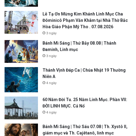
Lễ Tạ Ơn Mừng Kim Khánh Linh Mục Cha
Đôminicô Phạm Văn Khâm tại Nhà Thờ Bắc
Hòa Giáo Phận Mỹ Tho . 07.08.2026
3 ngày
Bánh Mì Sáng | Thứ Bảy 08.08 | Thánh
Đaminh, Linh mục
3 ngày
Thánh Vịnh Đáp Ca | Chúa Nhật 19 Thường
Niên A
4 ngày
60 Năm Đời Tu. 25 Năm Linh Mục. Phần VII:
ĐỜI LINH MỤC. Cả Nổ
4 ngày
Bánh Mì Sáng | Thứ Sáu 07.08 | Th. Xystô II,
giám mục và Th. Cajêtanô, linh mục