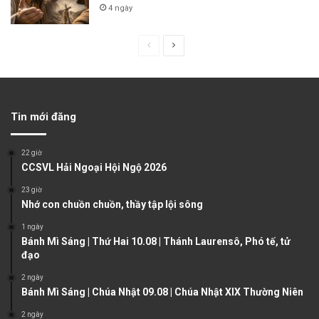
4 ngày
P
N
r
e
e
x
v
t
Tin mới đăng
i
p
o
a
22 giờ
u
g
CCSVL Hải Ngoại Hội Ngộ 2026
s
e
23 giờ
Nhớ con chuồn chuồn, thầy tập lội sông
p
a
1 ngày
Bánh Mì Sáng | Thứ Hai 10.08 | Thánh Laurensô, Phó tế, tử
g
đạo
e
2 ngày
Bánh Mì Sáng | Chúa Nhật 09.08 | Chúa Nhật XIX Thường Niên
2 ngày