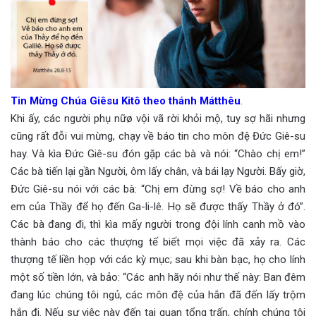
Tin Mừng Chúa Giêsu Kitô theo thánh Mátthêu
.
Khi ấy, các người phụ nữø vội vã rời khỏi mộ, tuy sợ hãi nhưng
cũng rất đỗi vui mừng, chạy về báo tin cho môn đệ Đức Giê-su
hay. Và kìa Đức Giê-su đón gặp các bà và nói: “Chào chị em!”
Các bà tiến lại gần Người, ôm lấy chân, và bái lạy Người. Bấy giờ,
Đức Giê-su nói với các bà: “Chị em đừng sợ! Về báo cho anh
em của Thầy để họ đến Ga-li-lê. Họ sẽ được thấy Thầy ở đó”.
Các bà đang đi, thì kìa mấy người trong đội lính canh mồ vào
thành báo cho các thượng tế biết mọi việc đã xảy ra. Các
thượng tế liền họp với các kỳ mục; sau khi bàn bạc, họ cho lính
một số tiền lớn, và bảo: “Các anh hãy nói như thế này: Ban đêm
đang lúc chúng tôi ngủ, các môn đệ của hắn đã đến lấy trộm
hắn đi. Nếu sự việc này đến tai quan tổng trấn, chính chúng tôi