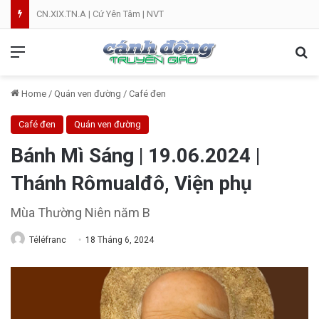
CN.XIX.TN.A | Cứ Yên Tâm | NVT
Menu
Se
Home
/
Quán ven đường
/
Café đen
Café đen
Quán ven đường
Bánh Mì Sáng | 19.06.2024 |
Thánh Rômualđô, Viện phụ
Mùa Thường Niên năm B
Téléfranc
18 Tháng 6, 2024