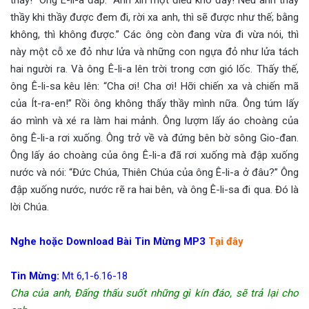
thầy khi thầy được đem đi, rời xa anh, thì sẽ được như thế; bằng
không, thì không được.” Các ông còn đang vừa đi vừa nói, thì
này một cỗ xe đỏ như lửa và những con ngựa đỏ như lửa tách
hai người ra. Và ông Ê-li-a lên trời trong cơn gió lốc. Thấy thế,
ông Ê-li-sa kêu lên: “Cha ơi! Cha ơi! Hỡi chiến xa và chiến mã
của Ít-ra-en!” Rồi ông không thấy thầy mình nữa. Ông túm lấy
áo mình và xé ra làm hai mảnh. Ông lượm lấy áo choàng của
ông Ê-li-a rơi xuống. Ông trở về và đứng bên bờ sông Gio-đan.
Ông lấy áo choàng của ông Ê-li-a đã rơi xuống mà đập xuống
nước và nói: “Đức Chúa, Thiên Chúa của ông Ê-li-a ở đâu?” Ông
đập xuống nước, nước rẽ ra hai bên, và ông Ê-li-sa đi qua. Đó là
lời Chúa.
Nghe hoặc Download Bài Tin Mừng MP3
Tại đây
Tin Mừng:
Mt 6,1-6.16-18
Cha của anh, Đấng thấu suốt những gì kín đáo, sẽ trả lại cho