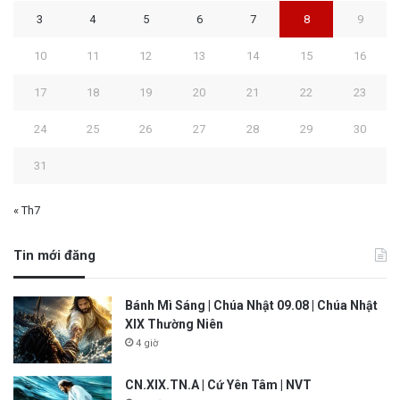
3
4
5
6
7
8
9
10
11
12
13
14
15
16
17
18
19
20
21
22
23
24
25
26
27
28
29
30
31
« Th7
Tin mới đăng
Bánh Mì Sáng | Chúa Nhật 09.08 | Chúa Nhật
XIX Thường Niên
4 giờ
CN.XIX.TN.A | Cứ Yên Tâm | NVT