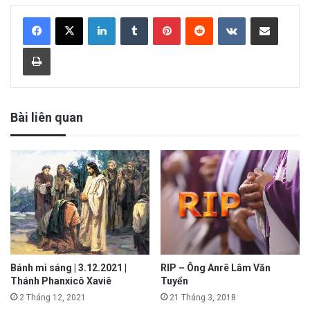
LinkedIn
Tumblr
Pinterest
Reddit
VKontakte
Share via Email
Print
Bài liên quan
Bánh mì sáng | 3.12.2021 |
RIP – Ông Anrê Lâm Văn
Thánh Phanxicô Xaviê
Tuyển
2 Tháng 12, 2021
21 Tháng 3, 2018