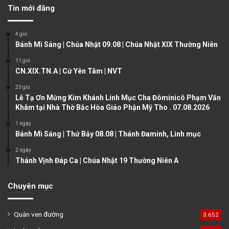
v
t
Tin mới đăng
i
p
o
a
4 giờ
u
g
Bánh Mì Sáng | Chúa Nhật 09.08 | Chúa Nhật XIX Thường Niên
s
e
11 giờ
CN.XIX.TN.A | Cứ Yên Tâm | NVT
p
a
23 giờ
Lễ Tạ Ơn Mừng Kim Khánh Linh Mục Cha Đôminicô Phạm Văn
g
Khâm tại Nhà Thờ Bắc Hòa Giáo Phận Mỹ Tho . 07.08.2026
e
1 ngày
Bánh Mì Sáng | Thứ Bảy 08.08 | Thánh Đaminh, Linh mục
2 ngày
Thánh Vịnh Đáp Ca | Chúa Nhật 19 Thường Niên A
Chuyên mục
Quán ven đường
3.652