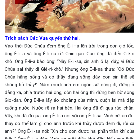
Trích sách Các Vua quyển thứ hai.
Vào thời Đức Chúa đem ông Ê-li
–
a lên trời trong cơn gió lốc,
ông Ê-li-a và ông Ê-li-sa rời Ghin-gan. Các ông đã đến Giê ri
khô. Ông Ê-li-a bảo ông: “Này Ê-li-sa, xin anh ở lại đây, vì Đức
Chúa sai thầy đi Giê-ri-khô.” Nhưng ông Ê-li-sa thưa: “Có Đức
Chúa hằng sống và có thầy đang sống đây, con xin thề sẽ
không bỏ thầy!” Năm mươi anh em ngôn sứ cũng đi, đứng ở
đằng xa, phía trước hai ông, còn hai ông thì đứng bên bờ sông
Gio-đan. Ông Ê-li-a lấy áo choàng của mình, cuộn lại mà đập
xuống nước. Nước rẽ ra hai bên. Hai ông đã đi qua ráo chân.
Vậy, khi đã đi qua, ông Ê-li-a nói với ông Ê-li-sa: “Anh cứ xin đi :
thầy có thể làm gì cho anh trước khi thầy được đem đi, rời xa
anh?” Ông Ê-li-sa nói: “Xin cho con được hai phần thần khí của
thầy!” Ông Ê-li-a đáp: “Anh xin một điều khó đấy! Nếu anh thấy