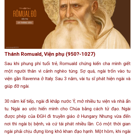
Thánh Romuald, Viện phụ (950?-1027)
Sau khi phung phí tuổi trẻ, Romuald chứng kiến cha mình giết
một người thân vì cảnh nghèo túng. Sợ quá, ngài trốn vào tu
viện gần Ravenna ở Italy. Sau 3 năm, vài tu sĩ phát hiện ngài và
giúp đỡ ngài.
30 năm kế tiếp, ngài đi khắp nước Ý, mở nhiều tu viện và nhà ẩn
tu. Ngài ao ước hiến mình cho Chúa bằng cách tử đạo. Ngài
được phép của ĐGH đi truyền giáo ở Hungary. Nhưng vừa đến
nơi thì ngài bị bệnh, và cứ tái phát nhiều lần. Có một thời gian
ngài phải chịu đựng lòng khô khan đạo hạnh. Một hôm, khi ngài