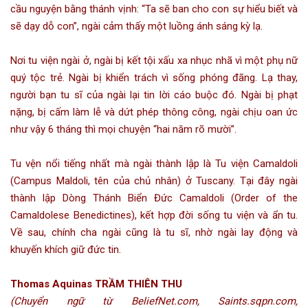
cầu nguyện bằng thánh vịnh: “Ta sẽ ban cho con sự hiểu biết và
sẽ dạy dỗ con”, ngài cảm thấy một luồng ánh sáng kỳ lạ.
Nơi tu viện ngài ở, ngài bị kết tội xấu xa nhục nhã vì một phụ nữ
quý tộc trẻ. Ngài bị khiển trách vì sống phóng đãng. Lạ thay,
người bạn tu sĩ của ngài lại tin lời cáo buộc đó. Ngài bị phạt
nặng, bị cấm làm lễ và dứt phép thông công, ngài chịu oan ức
như vậy 6 tháng thì mọi chuyện “hai năm rõ mười”.
Tu vện nổi tiếng nhất mà ngài thành lập là Tu viện Camaldoli
(Campus Maldoli, tên của chủ nhân) ở Tuscany. Tại đây ngài
thành lập Dòng Thánh Biển Đức Camaldoli (Order of the
Camaldolese Benedictines), kết hợp đời sống tu viện và ẩn tu.
Về sau, chính cha ngài cũng là tu sĩ, nhờ ngài lay động và
khuyến khích giữ đức tin.
Thomas Aquinas TRẦM THIÊN THU
(Chuyển ngữ từ BeliefNet.com, Saints.sqpn.com,