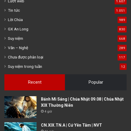
Lướt web
1.607
Tin tức
1.051
Lời Chúa
989
GX An Long
830
Suy niệm
668
Văn – Nghệ
289
Chưa được phân loại
117
Suy niệm trong tuần
12
Recent
Popular
Bánh Mì Sáng | Chúa Nhật 09.08 | Chúa Nhật
XIX Thường Niên
4 giờ
CN.XIX.TN.A | Cứ Yên Tâm | NVT