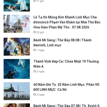
11 giờ
Lễ Tạ Ơn Mừng Kim Khánh Linh Mục Cha
Đôminicô Phạm Văn Khâm tại Nhà Thờ Bắc
Hòa Giáo Phận Mỹ Tho . 07.08.2026
23 giờ
Bánh Mì Sáng | Thứ Bảy 08.08 | Thánh
Đaminh, Linh mục
1 ngày
Thánh Vịnh Đáp Ca | Chúa Nhật 19 Thường
Niên A
2 ngày
60 Năm Đời Tu. 25 Năm Linh Mục. Phần VII:
ĐỜI LINH MỤC. Cả Nổ
2 ngày
Bánh Mì Sáng | Thứ Sáu 07.08 | Th. Xystô II,