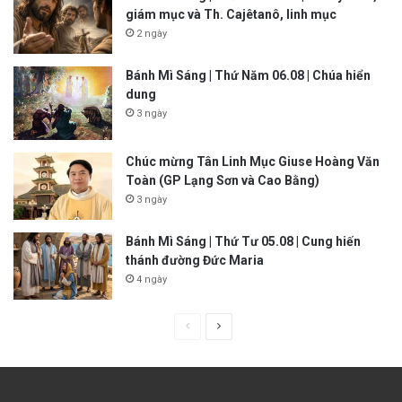
giám mục và Th. Cajêtanô, linh mục
2 ngày
Bánh Mì Sáng | Thứ Năm 06.08 | Chúa hiển
dung
3 ngày
Chúc mừng Tân Linh Mục Giuse Hoàng Văn
Toàn (GP Lạng Sơn và Cao Bằng)
3 ngày
Bánh Mì Sáng | Thứ Tư 05.08 | Cung hiến
thánh đường Đức Maria
4 ngày
P
N
r
e
e
x