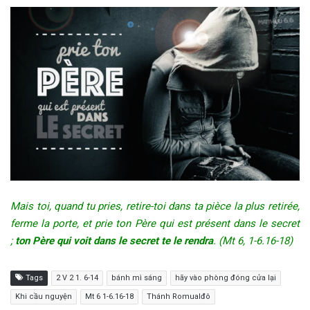
Mais toi, quand tu pries, retire-toi dans ta pièce la plus retirée,
ferme la porte, et prie ton Père qui est présent dans le secret
;
ton Père qui voit dans le secret te le rendra
. (Mt 6, 1-6.16-18)
Tags
2 V 2 1. 6-14
bánh mì sáng
hãy vào phòng đóng cửa lại
Khi cầu nguyện
Mt 6 1-6.16-18
Thánh Romualđô